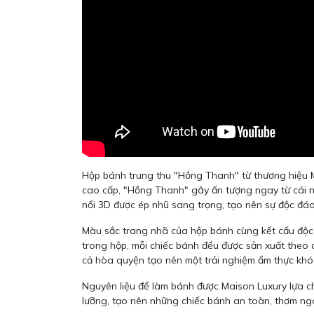
Hộp bánh trung thu "Hồng Thanh" từ thương hiệu M
cao cấp, "Hồng Thanh" gây ấn tượng ngay từ cái nh
nổi 3D được ép nhũ sang trọng, tạo nên sự độc đáo
Màu sắc trang nhã của hộp bánh cùng kết cấu độc 
trong hộp, mỗi chiếc bánh đều được sản xuất theo c
cả hòa quyện tạo nên một trải nghiệm ẩm thực khó q
Nguyên liệu để làm bánh được Maison Luxury lựa c
lưỡng, tạo nên những chiếc bánh an toàn, thơm ng