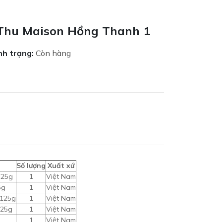
Thu Maison Hồng Thanh 1
nh trạng:
Còn hàng
Số lượng
Xuất xứ
125g
1
Việt Nam
5g
1
Việt Nam
 125g
1
Việt Nam
125g
1
Việt Nam
1
Việt Nam