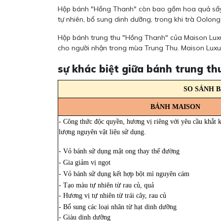
Hộp bánh "Hồng Thanh" còn bao gồm hoa quả sấy dẻ
tự nhiên, bổ sung dinh dưỡng, trong khi trà Oolong
Hộp bánh trung thu "Hồng Thanh" của Maison Luxu
cho người nhận trong mùa Trung Thu. Maison Luxu
sự khác biệt giữa bánh trung t
SO SÁNH 
BÁNH MAISON
- Công thức độc quyền, hương vị riêng với yêu cầu khắt 
lượng nguyên vật liệu sử dụng.
- Vỏ bánh sử dụng mật ong thay thế đường
- Gia giảm vị ngọt
- Vỏ bánh sử dụng kết hợp bột mì nguyên cám
- Tạo màu tự nhiên từ rau củ, quả
- Hương vị tự nhiên từ trái cây, rau củ
- Bổ sung các loại nhân từ hạt dinh dưỡng
- Giàu dinh dưỡng