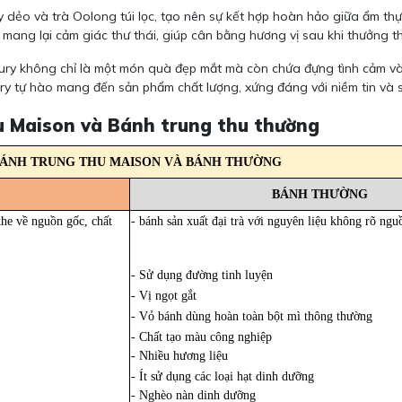
o và trà Oolong túi lọc, tạo nên sự kết hợp hoàn hảo giữa ẩm thực
 mang lại cảm giác thư thái, giúp cân bằng hương vị sau khi thưởng t
ry không chỉ là một món quà đẹp mắt mà còn chứa đựng tình cảm và 
ry tự hào mang đến sản phẩm chất lượng, xứng đáng với niềm tin và
hu Maison và Bánh trung thu thường
BÁNH TRUNG THU MAISON VÀ BÁNH THƯỜNG
BÁNH THƯỜNG
khe về nguồn gốc, chất
- bánh sản xuất đại trà với nguyên liệu không rõ ngu
- Sử dụng đường tinh luyện
- Vị ngọt gắt
- Vỏ bánh dùng hoàn toàn bột mì thông thường
- Chất tạo màu công nghiệp
- Nhiều hương liệu
- Ít sử dụng các loại hạt dinh dưỡng
- Nghèo nàn dinh dưỡng