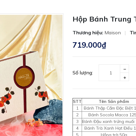
Hộp Bánh Trung 
Thương hiệu:
Maison
|
Tì
719.000₫
Số lượng:
STT
Tên Sản phẩm
1
Bánh Thập Cẩm Đặc Biệt 
2
Bánh Socola Macca 12
3
Bánh Đậu xanh trứng muối
4
Bánh Trà Xanh Hạt Điều 
5
Hồng trà 50g