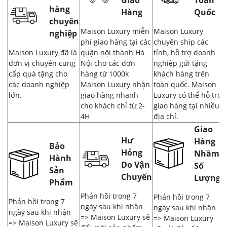
Giao
Toàn
hàng
Hàng
Quốc
chuyên
Maison Luxury miễn
Maison Luxury
nghiệp
phí giao hàng tại các
chuyên ship các
Maison Luxury đã là
quận nội thành Hà
tỉnh, hỗ trợ doanh
đơn vị chuyên cung
Nội cho các đơn
nghiệp gửi tặng
cấp quà tặng cho
hàng từ 1000k
khách hàng trên
các doanh nghiệp
Maison Luxury nhận
toàn quốc. Maison
lớn.
giao hàng nhanh
Luxury có thể hỗ trợ
cho khách chỉ từ 2-
giao hàng tại nhiều
4H
địa chỉ.
Giao
Hư
Hàng
Bảo
Hỏng
Nhầm,
Hành
Do Vận
Số
Sản
Chuyển
Lượng
Phẩm
Phản hồi trong 7
Phản hồi trong 7
Phản hồi trong 7
ngày sau khi nhận
ngày sau khi nhận
ngày sau khi nhận
=> Maison Luxury sẽ
=> Maison Luxury
=> Maison Luxury sẽ