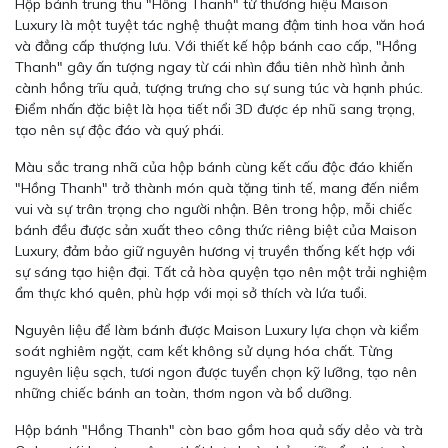
Hộp bánh trung thu "Hồng Thanh" từ thương hiệu Maison
Luxury là một tuyệt tác nghệ thuật mang đậm tinh hoa văn hoá
và đẳng cấp thượng lưu. Với thiết kế hộp bánh cao cấp, "Hồng
Thanh" gây ấn tượng ngay từ cái nhìn đầu tiên nhờ hình ảnh
cành hồng trĩu quả, tượng trưng cho sự sung túc và hạnh phúc.
Điểm nhấn đặc biệt là họa tiết nổi 3D được ép nhũ sang trọng,
tạo nên sự độc đáo và quý phái.
Màu sắc trang nhã của hộp bánh cùng kết cấu độc đáo khiến
"Hồng Thanh" trở thành món quà tặng tinh tế, mang đến niềm
vui và sự trân trọng cho người nhận. Bên trong hộp, mỗi chiếc
bánh đều được sản xuất theo công thức riêng biệt của Maison
Luxury, đảm bảo giữ nguyên hương vị truyền thống kết hợp với
sự sáng tạo hiện đại. Tất cả hòa quyện tạo nên một trải nghiệm
ẩm thực khó quên, phù hợp với mọi sở thích và lứa tuổi.
Nguyên liệu để làm bánh được Maison Luxury lựa chọn và kiểm
soát nghiêm ngặt, cam kết không sử dụng hóa chất. Từng
nguyên liệu sạch, tươi ngon được tuyển chọn kỹ lưỡng, tạo nên
những chiếc bánh an toàn, thơm ngon và bổ dưỡng.
Hộp bánh "Hồng Thanh" còn bao gồm hoa quả sấy dẻo và trà