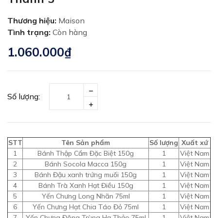
Thương hiệu:
Maison
Tình trạng:
Còn hàng
1.060.000₫
Số lượng:
STT
Tên Sản phẩm
Số lượng
Xuất xứ
1
Bánh Thập Cẩm Đặc Biệt 150g
1
Việt Nam
2
Bánh Socola Macca 150g
1
Việt Nam
3
Bánh Đậu xanh trứng muối 150g
1
Việt Nam
4
Bánh Trà Xanh Hạt Điều 150g
1
Việt Nam
5
Yến Chưng Long Nhãn 75ml
1
Việt Nam
6
Yến Chưng Hạt Chia Táo Đỏ 75ml
1
Việt Nam
7
Yến Chưng Đông Trùng Hạ Thảo 75ml
1
Việt Nam