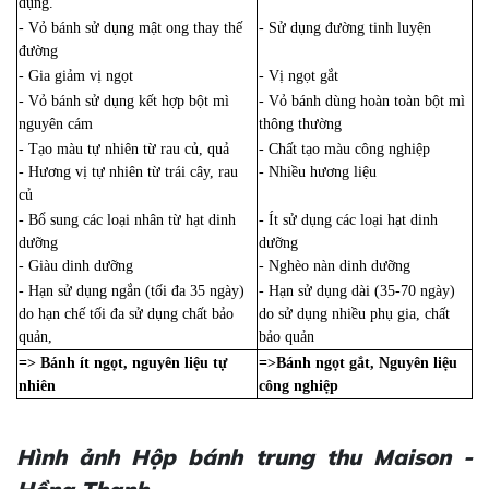
dụng.
- Vỏ bánh sử dụng mật ong thay thế
- Sử dụng đường tinh luyện
đường
- Gia giảm vị ngọt
- Vị ngọt gắt
- Vỏ bánh sử dụng kết hợp bột mì
- Vỏ bánh dùng hoàn toàn bột mì
nguyên cám
thông thường
- Tạo màu tự nhiên từ rau củ, quả
- Chất tạo màu công nghiệp
- Hương vị tự nhiên từ trái cây, rau
- Nhiều hương liệu
củ
- Bổ sung các loại nhân từ hạt dinh
- Ít sử dụng các loại hạt dinh
dưỡng
dưỡng
- Giàu dinh dưỡng
- Nghèo nàn dinh dưỡng
- Hạn sử dụng ngắn (tối đa 35 ngày)
- Hạn sử dụng dài (35-70 ngày)
do hạn chế tối đa sử dụng chất bảo
do sử dụng nhiều phụ gia, chất
quản,
bảo quản
=> Bánh ít ngọt, nguyên liệu tự
=>Bánh ngọt gắt, Nguyên liệu
nhiên
công nghiệp
Hình ảnh Hộp bánh trung thu Maison -