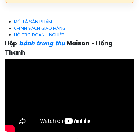
MÔ TẢ SẢN PHẨM
CHÍNH SÁCH GIAO HÀNG
HỖ TRỢ DOANH NGHIỆP
Hộp
bánh trung thu
Maison - Hồng
Thanh