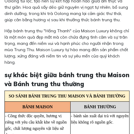
Oolong túi lọc, tạo nên sự kết hợp hoàn hảo giữa ẩm thực và
thư giãn. Hoa quả sấy dẻo giữ nguyên vị ngọt tự nhiên, bổ sung
dinh dưỡng, trong khi trà Oolong mang lại cảm giác thư thái,
giúp cân bằng hương vị sau khi thưởng thức bánh trung thu.
Hộp bánh trung thu "Hồng Thanh" của Maison Luxury không chỉ
là một món quà đẹp mắt mà còn chứa đựng tình cảm và sự trân
trọng, mang đến niềm vui và hạnh phúc cho người nhận trong
mùa Trung Thu. Maison Luxury tự hào mang đến sản phẩm chất
lượng, xứng đáng với niềm tin và sự yêu mến của quý khách
hàng.
sự khác biệt giữa bánh trung thu Maison
và Bánh trung thu thường
SO SÁNH BÁNH TRUNG THU MAISON VÀ BÁNH THƯỜNG
BÁNH MAISON
BÁNH THƯỜNG
- Công thức độc quyền, hương vị
- bánh sản xuất đại trà với nguyên
riêng với yêu cầu khắt khe về nguồn
liệu không rõ nguồn gốc.
gốc, chất lượng nguyên vật liệu sử