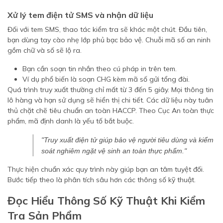
Xử lý tem điện tử SMS và nhận dữ liệu
Đối với tem SMS, thao tác kiểm tra sẽ khác một chút. Đầu tiên,
bạn dùng tay cào nhẹ lớp phủ bạc bảo vệ. Chuỗi mã số an ninh
gồm chữ và số sẽ lộ ra.
Bạn cần soạn tin nhắn theo cú pháp in trên tem.
Ví dụ phổ biến là soạn CHG kèm mã số gửi tổng đài.
Quá trình truy xuất thường chỉ mất từ 3 đến 5 giây. Mọi thông tin
lô hàng và hạn sử dụng sẽ hiển thị chi tiết. Các dữ liệu này tuân
thủ chặt chẽ tiêu chuẩn an toàn HACCP. Theo Cục An toàn thực
phẩm, mã định danh là yếu tố bắt buộc.
"Truy xuất điện tử giúp bảo vệ người tiêu dùng và kiểm
soát nghiêm ngặt vệ sinh an toàn thực phẩm."
Thực hiện chuẩn xác quy trình này giúp bạn an tâm tuyệt đối.
Bước tiếp theo là phân tích sâu hơn các thông số kỹ thuật.
Đọc Hiểu Thông Số Kỹ Thuật Khi Kiểm
Tra Sản Phẩm