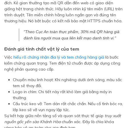
đích. Kẻ gian thường tạo mã QR dẫn đến web có giao diện
giống hệt trang chính thức. Hãy luôn nhìn kỹ tên miền (URL) trên
trình duyệt. Tên miền chính hãng luôn ngắn gọn và đúng tên
thương hiệu. Nó bắt buộc có kết nối bảo mật HTTPS chuẩn hóa.
"Theo Cục An toàn thực phẩm, 30% mã QR hàng giả
đánh lừa người mua qua liên kết mạo danh tinh vi."
Đánh giá tính chất vật lý của tem
Việc
hiểu rõ chứng nhận địa lý và tem chống hàng giả
là bước
kiểm chứng quan trọng. Tem điện tử chuẩn được áp dụng công
nghệ phản quang cao cấp.
Chuyển màu linh hoạt: Khi nghiêng dưới ánh sáng, màu sắc
tem sẽ thay đổi.
Logo in chìm: Chi tiết này rất khó làm giả bằng máy in
thường.
Cấu trúc keo vỡ: Tem dán rất chắc chắn. Nếu cố tình bóc ra,
lớp keo sẽ vỡ vụn ngay lập tức.
Sự kết hợp giữa nền tảng số và quan sát thực tế giúp
truy xuất
nguồn gốc yến sào Khánh Hòa
chuẩn xác. Đây là chìa khóa
vàng bảo vệ an toàn cho gia đình bạn.