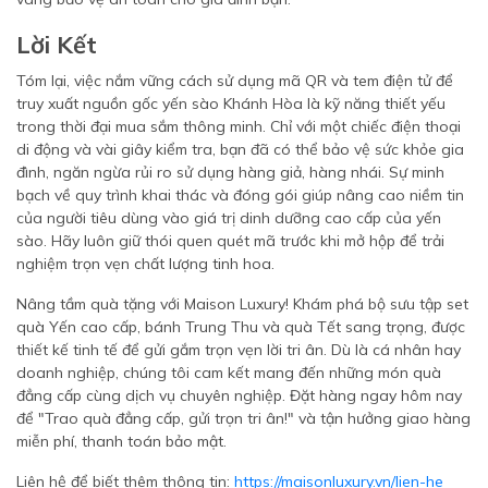
Lời Kết
Tóm lại, việc nắm vững cách sử dụng mã QR và tem điện tử để
truy xuất nguồn gốc yến sào Khánh Hòa là kỹ năng thiết yếu
trong thời đại mua sắm thông minh. Chỉ với một chiếc điện thoại
di động và vài giây kiểm tra, bạn đã có thể bảo vệ sức khỏe gia
đình, ngăn ngừa rủi ro sử dụng hàng giả, hàng nhái. Sự minh
bạch về quy trình khai thác và đóng gói giúp nâng cao niềm tin
của người tiêu dùng vào giá trị dinh dưỡng cao cấp của yến
sào. Hãy luôn giữ thói quen quét mã trước khi mở hộp để trải
nghiệm trọn vẹn chất lượng tinh hoa.
Nâng tầm quà tặng với Maison Luxury! Khám phá bộ sưu tập set
quà Yến cao cấp, bánh Trung Thu và quà Tết sang trọng, được
thiết kế tinh tế để gửi gắm trọn vẹn lời tri ân. Dù là cá nhân hay
doanh nghiệp, chúng tôi cam kết mang đến những món quà
đẳng cấp cùng dịch vụ chuyên nghiệp. Đặt hàng ngay hôm nay
để "Trao quà đẳng cấp, gửi trọn tri ân!" và tận hưởng giao hàng
miễn phí, thanh toán bảo mật.
Liên hệ để biết thêm thông tin:
https://maisonluxury.vn/lien-he