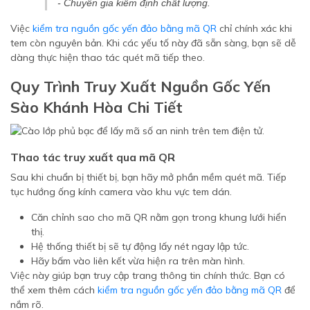
- Chuyên gia kiểm định chất lượng.
Việc
kiểm tra nguồn gốc yến đảo bằng mã QR
chỉ chính xác khi
tem còn nguyên bản. Khi các yếu tố này đã sẵn sàng, bạn sẽ dễ
dàng thực hiện thao tác quét mã tiếp theo.
Quy Trình Truy Xuất Nguồn Gốc Yến
Sào Khánh Hòa Chi Tiết
Thao tác truy xuất qua mã QR
Sau khi chuẩn bị thiết bị, bạn hãy mở phần mềm quét mã. Tiếp
tục hướng ống kính camera vào khu vực tem dán.
Căn chỉnh sao cho mã QR nằm gọn trong khung lưới hiển
thị.
Hệ thống thiết bị sẽ tự động lấy nét ngay lập tức.
Hãy bấm vào liên kết vừa hiện ra trên màn hình.
Việc này giúp bạn truy cập trang thông tin chính thức. Bạn có
thể xem thêm cách
kiểm tra nguồn gốc yến đảo bằng mã QR
để
nắm rõ.