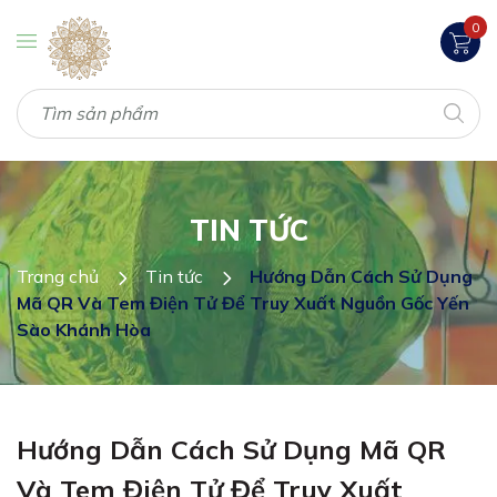
0
TIN TỨC
Trang chủ
Tin tức
Hướng Dẫn Cách Sử Dụng
Mã QR Và Tem Điện Tử Để Truy Xuất Nguồn Gốc Yến
Sào Khánh Hòa
Hướng Dẫn Cách Sử Dụng Mã QR
Và Tem Điện Tử Để Truy Xuất