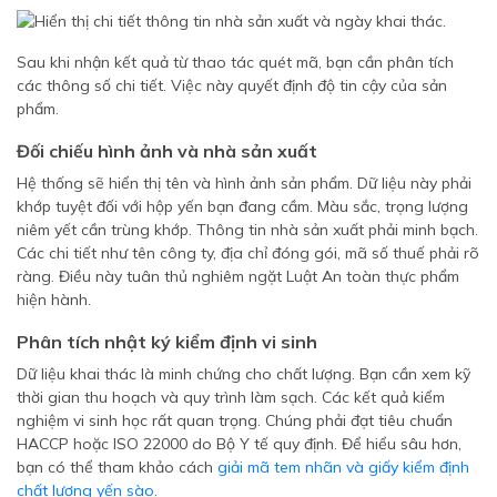
Sau khi nhận kết quả từ thao tác quét mã, bạn cần phân tích
các thông số chi tiết. Việc này quyết định độ tin cậy của sản
phẩm.
Đối chiếu hình ảnh và nhà sản xuất
Hệ thống sẽ hiển thị tên và hình ảnh sản phẩm. Dữ liệu này phải
khớp tuyệt đối với hộp yến bạn đang cầm. Màu sắc, trọng lượng
niêm yết cần trùng khớp. Thông tin nhà sản xuất phải minh bạch.
Các chi tiết như tên công ty, địa chỉ đóng gói, mã số thuế phải rõ
ràng. Điều này tuân thủ nghiêm ngặt Luật An toàn thực phẩm
hiện hành.
Phân tích nhật ký kiểm định vi sinh
Dữ liệu khai thác là minh chứng cho chất lượng. Bạn cần xem kỹ
thời gian thu hoạch và quy trình làm sạch. Các kết quả kiểm
nghiệm vi sinh học rất quan trọng. Chúng phải đạt tiêu chuẩn
HACCP hoặc ISO 22000 do Bộ Y tế quy định. Để hiểu sâu hơn,
bạn có thể tham khảo cách
giải mã tem nhãn và giấy kiểm định
chất lượng yến sào
.