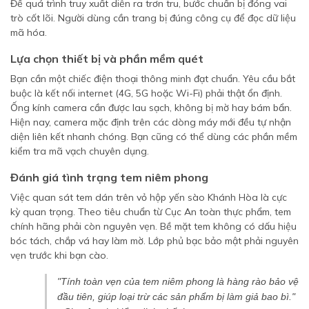
Để quá trình truy xuất diễn ra trơn tru, bước chuẩn bị đóng vai
trò cốt lõi. Người dùng cần trang bị đúng công cụ để đọc dữ liệu
mã hóa.
Lựa chọn thiết bị và phần mềm quét
Bạn cần một chiếc điện thoại thông minh đạt chuẩn. Yêu cầu bắt
buộc là kết nối internet (4G, 5G hoặc Wi-Fi) phải thật ổn định.
Ống kính camera cần được lau sạch, không bị mờ hay bám bẩn.
Hiện nay, camera mặc định trên các dòng máy mới đều tự nhận
diện liên kết nhanh chóng. Bạn cũng có thể dùng các phần mềm
kiểm tra mã vạch chuyên dụng.
Đánh giá tình trạng tem niêm phong
Việc quan sát tem dán trên vỏ hộp yến sào Khánh Hòa là cực
kỳ quan trọng. Theo tiêu chuẩn từ Cục An toàn thực phẩm, tem
chính hãng phải còn nguyên vẹn. Bề mặt tem không có dấu hiệu
bóc tách, chắp vá hay làm mờ. Lớp phủ bạc bảo mật phải nguyên
vẹn trước khi bạn cào.
"Tính toàn vẹn của tem niêm phong là hàng rào bảo vệ
đầu tiên, giúp loại trừ các sản phẩm bị làm giả bao bì."