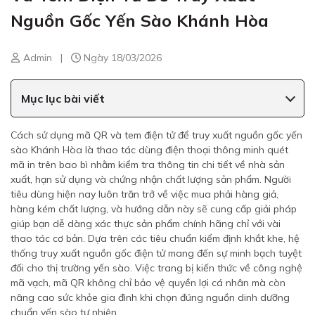
Nguồn Gốc Yến Sào Khánh Hòa
Admin
|
Ngày 18/03/2026
Mục lục bài viết
Cách sử dụng mã QR và tem điện tử để truy xuất nguồn gốc yến
sào Khánh Hòa là thao tác dùng điện thoại thông minh quét
mã in trên bao bì nhằm kiểm tra thông tin chi tiết về nhà sản
xuất, hạn sử dụng và chứng nhận chất lượng sản phẩm. Người
tiêu dùng hiện nay luôn trăn trở về việc mua phải hàng giả,
hàng kém chất lượng, và hướng dẫn này sẽ cung cấp giải pháp
giúp bạn dễ dàng xác thực sản phẩm chính hãng chỉ với vài
thao tác cơ bản. Dựa trên các tiêu chuẩn kiểm định khắt khe, hệ
thống truy xuất nguồn gốc điện tử mang đến sự minh bạch tuyệt
đối cho thị trường yến sào. Việc trang bị kiến thức về công nghệ
mã vạch, mã QR không chỉ bảo vệ quyền lợi cá nhân mà còn
nâng cao sức khỏe gia đình khi chọn đúng nguồn dinh dưỡng
chuẩn yến sào tự nhiên.