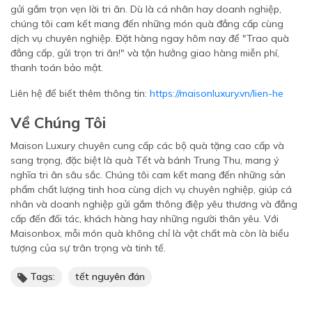
gửi gắm trọn vẹn lời tri ân. Dù là cá nhân hay doanh nghiệp,
chúng tôi cam kết mang đến những món quà đẳng cấp cùng
dịch vụ chuyên nghiệp. Đặt hàng ngay hôm nay để "Trao quà
đẳng cấp, gửi trọn tri ân!" và tận hưởng giao hàng miễn phí,
thanh toán bảo mật.
Liên hệ để biết thêm thông tin:
https://maisonluxury.vn/lien-he
Về Chúng Tôi
Maison Luxury chuyên cung cấp các bộ quà tặng cao cấp và
sang trọng, đặc biệt là quà Tết và bánh Trung Thu, mang ý
nghĩa tri ân sâu sắc. Chúng tôi cam kết mang đến những sản
phẩm chất lượng tinh hoa cùng dịch vụ chuyên nghiệp, giúp cá
nhân và doanh nghiệp gửi gắm thông điệp yêu thương và đẳng
cấp đến đối tác, khách hàng hay những người thân yêu. Với
Maisonbox, mỗi món quà không chỉ là vật chất mà còn là biểu
tượng của sự trân trọng và tinh tế.
Tags:
tết nguyên đán