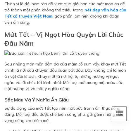
Chính vì lẽ đó, nem rán đã vượt qua giới hạn của một món ăn để
trở thành một phần không thể thiếu trong
nét đẹp văn hóa của
Tết cổ truyền Việt Nam
, góp phần làm nên không khí đoàn
viên ấm cúng.
Mứt Tết – Vị Ngọt Hòa Quyện Lời Chúc
Đầu Năm
Sau những món mặn đậm đà của mâm cỗ sum vầy, khay mứt Tết
chính là nơi câu chuyện đầu xuân bắt đầu. Đây không chỉ là món
ăn vặt đãi khách. Khay mứt là nơi hội tụ những hương vị ngọt
ngào và lời chúc tốt lành nhất. Mỗi loại mứt mang một màu sắc,
một hương vị, và một ý nghĩa riêng.
Sắc Màu Và Ý Nghĩa Ẩn Giấu
Sự đa dạng của mứt Tết tạo nên một bức tranh ẩm thực sống
động. Mỗi loại đều được chế biến công phu, gửi gắm những ước
vọng riêng cho năm mới.