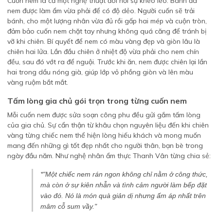
Cuốn nem là cả một nghệ thuật đòi hỏi sự khéo léo. Bánh đa
nem được làm ẩm vừa phải để có độ dẻo. Người cuốn sẽ trải
bánh, cho một lượng nhân vừa đủ rồi gấp hai mép và cuộn tròn,
đảm bảo cuốn nem chặt tay nhưng không quá căng để tránh bị
vỡ khi chiên. Bí quyết để nem có màu vàng đẹp và giòn lâu là
chiên hai lửa. Lần đầu chiên ở nhiệt độ vừa phải cho nem chín
đều, sau đó vớt ra để nguội. Trước khi ăn, nem được chiên lại lần
hai trong dầu nóng già, giúp lớp vỏ phồng giòn và lên màu
vàng ruộm bắt mắt.
Tấm lòng gia chủ gói trọn trong từng cuốn nem
Mỗi cuốn nem được sửa soạn công phu đều gửi gắm tấm lòng
của gia chủ. Sự cẩn thận từ khâu chọn nguyên liệu đến khi chiên
vàng từng chiếc nem thể hiện lòng hiếu khách và mong muốn
mang đến những gì tốt đẹp nhất cho người thân, bạn bè trong
ngày đầu năm. Như nghệ nhân ẩm thực Thanh Vân từng chia sẻ:
*"Một chiếc nem rán ngon không chỉ nằm ở công thức,
mà còn ở sự kiên nhẫn và tình cảm người làm bếp đặt
vào đó. Nó là món quà giản dị nhưng ấm áp nhất trên
mâm cỗ sum vầy."