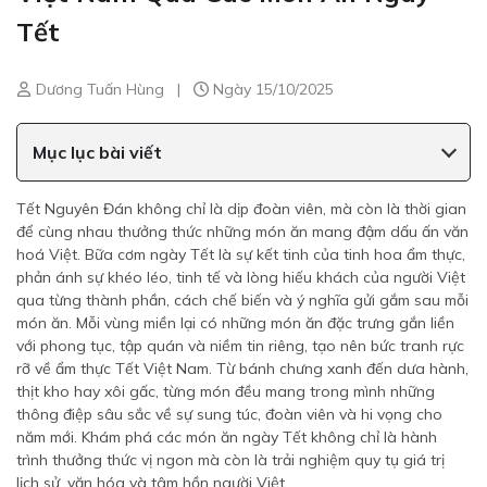
Tết
Dương Tuấn Hùng
|
Ngày 15/10/2025
Mục lục bài viết
Tết Nguyên Đán không chỉ là dịp đoàn viên, mà còn là thời gian
để cùng nhau thưởng thức những món ăn mang đậm dấu ấn văn
hoá Việt. Bữa cơm ngày Tết là sự kết tinh của tinh hoa ẩm thực,
phản ánh sự khéo léo, tinh tế và lòng hiếu khách của người Việt
qua từng thành phần, cách chế biến và ý nghĩa gửi gắm sau mỗi
món ăn. Mỗi vùng miền lại có những món ăn đặc trưng gắn liền
với phong tục, tập quán và niềm tin riêng, tạo nên bức tranh rực
rỡ về ẩm thực Tết Việt Nam. Từ bánh chưng xanh đến dưa hành,
thịt kho hay xôi gấc, từng món đều mang trong mình những
thông điệp sâu sắc về sự sung túc, đoàn viên và hi vọng cho
năm mới. Khám phá các món ăn ngày Tết không chỉ là hành
trình thưởng thức vị ngon mà còn là trải nghiệm quy tụ giá trị
lịch sử, văn hóa và tâm hồn người Việt.