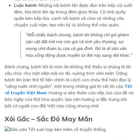
Luộc bánh:
Những nồi bánh lớn được đun trên bếp củi suốt
đêm, tỏa khói ấm áp trong đêm giao thừa. Cả nhà quây
quần bên bếp lửa, canh nồi bánh và chia sẻ những câu
chuyện cuối năm, tạo nên ký ức không thể nào quên.
“Mỗi chiếc bánh chưng, bánh tét không chỉ gói ghém
sản vật đất trời mà còn gói cả tình yêu thương, sự
mong chờ đoàn tụ của cả gia đình. Đó là di sản văn
hóa sống động được truyền từ đời này sang đời khác.”
Bánh chưng, bánh tét là món ăn không thể thiếu vì chúng là lời
cầu chúc cho một năm mới no đủ, vuông tròn viên mãn. Dâng
bánh lên bàn thờ tổ tiên chính là cách con cháu thể hiện đạo lý
"uống nước nhớ nguồn", một trong những giá trị cốt lõi của
Tết
cổ truyền Việt Nam
. Hương vị dẻo thơm của nếp, bùi của đỗ và
béo ngậy của thịt hòa quyện, tạo nên hương vị đặc trưng mà
bất cứ người con đất Việt nào cũng nhung nhớ.
Xôi Gấc – Sắc Đỏ May Mắn