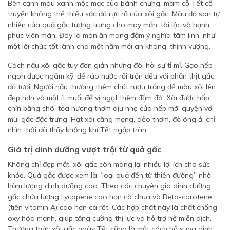
Bên cạnh màu xanh mộc mạc của bánh chưng, mâm cỗ Tết cổ
truyền không thể thiếu sắc đỏ rực rỡ của xôi gấc. Màu đỏ son tự
nhiên của quả gấc tượng trưng cho may mắn, tài lộc và hạnh
phúc viên mãn. Đây là món ăn mang đậm ý nghĩa tâm linh, như
một lời chúc tốt lành cho một năm mới an khang, thịnh vượng.
Cách nấu xôi gấc tuy đơn giản nhưng đòi hỏi sự tỉ mỉ. Gạo nếp
ngon được ngâm kỹ, để ráo nước rồi trộn đều với phần thịt gấc
đỏ tươi. Người nấu thường thêm chút rượu trắng để màu xôi lên
đẹp hơn và một ít muối để vị ngọt thêm đậm đà. Xôi được hấp
chín bằng chõ, tỏa hương thơm dịu nhẹ của nếp mới quyện với
mùi gấc đặc trưng. Hạt xôi căng mọng, dẻo thơm, đỏ óng ả, chỉ
nhìn thôi đã thấy không khí Tết ngập tràn.
Giá trị dinh dưỡng vượt trội từ quả gấc
Không chỉ đẹp mắt, xôi gấc còn mang lại nhiều lợi ích cho sức
khỏe. Quả gấc được xem là “loại quả đến từ thiên đường” nhờ
hàm lượng dinh dưỡng cao. Theo các chuyên gia dinh dưỡng,
gấc chứa lượng Lycopene cao hơn cà chua và Beta-carotene
(tiền vitamin A) cao hơn cà rốt. Các hợp chất này là chất chống
oxy hóa mạnh, giúp tăng cường thị lực và hỗ trợ hệ miễn dịch.
Thưởng thức xôi gấc ngày Tết cũng là một cách bổ sung dinh