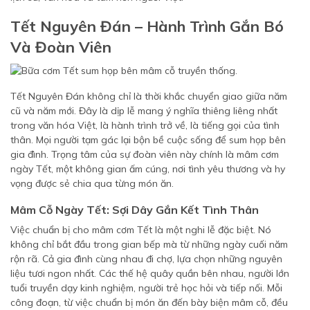
Tết Nguyên Đán – Hành Trình Gắn Bó
Và Đoàn Viên
Tết Nguyên Đán không chỉ là thời khắc chuyển giao giữa năm
cũ và năm mới. Đây là dịp lễ mang ý nghĩa thiêng liêng nhất
trong văn hóa Việt, là hành trình trở về, là tiếng gọi của tình
thân. Mọi người tạm gác lại bộn bề cuộc sống để sum họp bên
gia đình. Trọng tâm của sự đoàn viên này chính là mâm cơm
ngày Tết, một không gian ấm cúng, nơi tình yêu thương và hy
vọng được sẻ chia qua từng món ăn.
Mâm Cỗ Ngày Tết: Sợi Dây Gắn Kết Tình Thân
Việc chuẩn bị cho mâm cơm Tết là một nghi lễ đặc biệt. Nó
không chỉ bắt đầu trong gian bếp mà từ những ngày cuối năm
rộn rã. Cả gia đình cùng nhau đi chợ, lựa chọn những nguyên
liệu tươi ngon nhất. Các thế hệ quây quần bên nhau, người lớn
tuổi truyền dạy kinh nghiệm, người trẻ học hỏi và tiếp nối. Mỗi
công đoạn, từ việc chuẩn bị món ăn đến bày biện mâm cỗ, đều