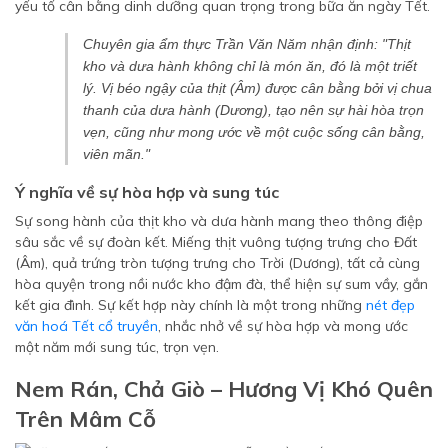
yếu tố cân bằng dinh dưỡng quan trọng trong bữa ăn ngày Tết.
Chuyên gia ẩm thực Trần Văn Năm nhận định:
"Thịt
kho và dưa hành không chỉ là món ăn, đó là một triết
lý. Vị béo ngậy của thịt (Âm) được cân bằng bởi vị chua
thanh của dưa hành (Dương), tạo nên sự hài hòa trọn
vẹn, cũng như mong ước về một cuộc sống cân bằng,
viên mãn."
Ý nghĩa về sự hòa hợp và sung túc
Sự song hành của thịt kho và dưa hành mang theo thông điệp
sâu sắc về sự đoàn kết. Miếng thịt vuông tượng trưng cho Đất
(Âm), quả trứng tròn tượng trưng cho Trời (Dương), tất cả cùng
hòa quyện trong nồi nước kho đậm đà, thể hiện sự sum vầy, gắn
kết gia đình. Sự kết hợp này chính là một trong những
nét đẹp
văn hoá Tết cổ truyền
, nhắc nhở về sự hòa hợp và mong ước
một năm mới sung túc, trọn vẹn.
Nem Rán, Chả Giò – Hương Vị Khó Quên
Trên Mâm Cỗ