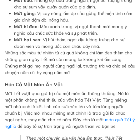
Mứt dừa:
Những sợi dừa trắng ngần, ngọt bùi tượng trưng
cho sự sum vầy, quây quần của gia đình.
Mứt gừng:
Vị cay nồng, ấm áp của gừng thể hiện tình cảm
gia đình đậm đà, nồng hậu.
Mứt bí đao:
Màu xanh trong, vị ngọt thanh mát mang ý
nghĩa cầu chúc sức khỏe và sự phát triển.
Mứt hạt sen:
Vị bùi thơm, ngọt dịu tượng trưng cho sự
đoàn viên và mong ước con cháu đầy nhà.
Những sắc màu tự nhiên từ củ quả không chỉ làm đẹp thêm cho
không gian ngày Tết mà còn mang lại không khí ấm cúng.
Chúng mời gọi mọi người cùng ngồi lại, thưởng trà và chia sẻ câu
chuyện năm cũ, hy vọng năm mới.
Hơn Cả Một Món Ăn Vặt
Mứt Tết vượt qua giá trị của một món ăn thông thường. Nó là
một phần không thể thiếu của văn hóa Tết Việt. Từng miếng
mứt nhỏ xinh là kết tinh của sự khéo léo và tấm lòng người
chuẩn bị. Việc mời nhau miếng mứt chính là trao gửi lời chúc
ngọt ngào, may mắn cho cả năm. Đây còn là một
món quà Tết ý
nghĩa
để bày tỏ sự trân trọng với người thân và bạn bè.
Theo một chuyên gia văn hóa ẩm thực,
"Mứt Tết