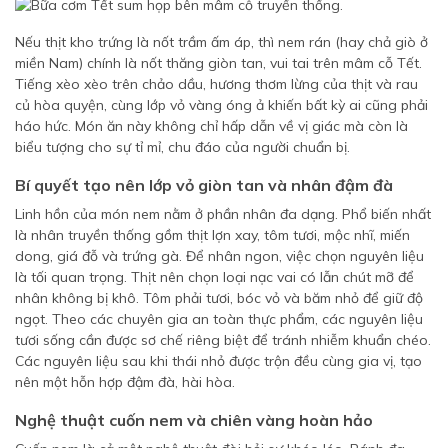
Nếu thịt kho trứng là nốt trầm ấm áp, thì nem rán (hay chả giò ở
miền Nam) chính là nốt thăng giòn tan, vui tai trên mâm cỗ Tết.
Tiếng xèo xèo trên chảo dầu, hương thơm lừng của thịt và rau
củ hòa quyện, cùng lớp vỏ vàng óng ả khiến bất kỳ ai cũng phải
háo hức. Món ăn này không chỉ hấp dẫn về vị giác mà còn là
biểu tượng cho sự tỉ mỉ, chu đáo của người chuẩn bị.
Bí quyết tạo nên lớp vỏ giòn tan và nhân đậm đà
Linh hồn của món nem nằm ở phần nhân đa dạng. Phổ biến nhất
là nhân truyền thống gồm thịt lợn xay, tôm tươi, mộc nhĩ, miến
dong, giá đỗ và trứng gà. Để nhân ngon, việc chọn nguyên liệu
là tối quan trọng. Thịt nên chọn loại nạc vai có lẫn chút mỡ để
nhân không bị khô. Tôm phải tươi, bóc vỏ và băm nhỏ để giữ độ
ngọt. Theo các chuyên gia an toàn thực phẩm, các nguyên liệu
tươi sống cần được sơ chế riêng biệt để tránh nhiễm khuẩn chéo.
Các nguyên liệu sau khi thái nhỏ được trộn đều cùng gia vị, tạo
nên một hỗn hợp đậm đà, hài hòa.
Nghệ thuật cuốn nem và chiên vàng hoàn hảo