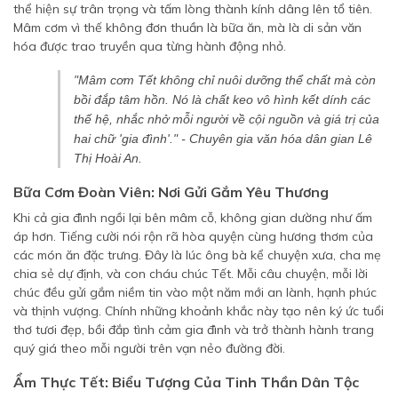
thể hiện sự trân trọng và tấm lòng thành kính dâng lên tổ tiên.
Mâm cơm vì thế không đơn thuần là bữa ăn, mà là di sản văn
hóa được trao truyền qua từng hành động nhỏ.
"Mâm cơm Tết không chỉ nuôi dưỡng thể chất mà còn
bồi đắp tâm hồn. Nó là chất keo vô hình kết dính các
thế hệ, nhắc nhở mỗi người về cội nguồn và giá trị của
hai chữ 'gia đình'." -
Chuyên gia văn hóa dân gian Lê
Thị Hoài An.
Bữa Cơm Đoàn Viên: Nơi Gửi Gắm Yêu Thương
Khi cả gia đình ngồi lại bên mâm cỗ, không gian dường như ấm
áp hơn. Tiếng cười nói rộn rã hòa quyện cùng hương thơm của
các món ăn đặc trưng. Đây là lúc ông bà kể chuyện xưa, cha mẹ
chia sẻ dự định, và con cháu chúc Tết. Mỗi câu chuyện, mỗi lời
chúc đều gửi gắm niềm tin vào một năm mới an lành, hạnh phúc
và thịnh vượng. Chính những khoảnh khắc này tạo nên ký ức tuổi
thơ tươi đẹp, bồi đắp tình cảm gia đình và trở thành hành trang
quý giá theo mỗi người trên vạn nẻo đường đời.
Ẩm Thực Tết: Biểu Tượng Của Tinh Thần Dân Tộc