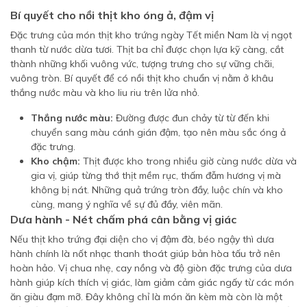
Bí quyết cho nồi thịt kho óng ả, đậm vị
Đặc trưng của món thịt kho trứng ngày Tết miền Nam là vị ngọt
thanh từ nước dừa tươi. Thịt ba chỉ được chọn lựa kỹ càng, cắt
thành những khối vuông vức, tượng trưng cho sự vững chãi,
vuông tròn. Bí quyết để có nồi thịt kho chuẩn vị nằm ở khâu
thắng nước màu và kho liu riu trên lửa nhỏ.
Thắng nước màu:
Đường được đun chảy từ từ đến khi
chuyển sang màu cánh gián đậm, tạo nên màu sắc óng ả
đặc trưng.
Kho chậm:
Thịt được kho trong nhiều giờ cùng nước dừa và
gia vị, giúp từng thớ thịt mềm rục, thấm đẫm hương vị mà
không bị nát. Những quả trứng tròn đầy, luộc chín và kho
cùng, mang ý nghĩa về sự đủ đầy, viên mãn.
Dưa hành - Nét chấm phá cân bằng vị giác
Nếu thịt kho trứng đại diện cho vị đậm đà, béo ngậy thì dưa
hành chính là nốt nhạc thanh thoát giúp bản hòa tấu trở nên
hoàn hảo. Vị chua nhẹ, cay nồng và độ giòn đặc trưng của dưa
hành giúp kích thích vị giác, làm giảm cảm giác ngấy từ các món
ăn giàu đạm mỡ. Đây không chỉ là món ăn kèm mà còn là một