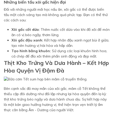
Những biến tấu xôi gấc hiện đại
Đối với những người mới học nấu ăn, xôi gấc có thể được biến
tấu một cách sáng tạo mà không quá phức tạp. Bạn có thể thử
các cách sau:
Xôi gấc cốt dừa:
Thêm nước cốt dừa vào khi đồ xôi để món
ăn có vị béo ngậy, thơm lừng.
Xôi gấc đậu xanh:
Kết hợp nhân đậu xanh ngọt bùi ở giữa,
tạo nên hương vị hài hòa và hấp dẫn.
Tạo hình bằng khuôn:
Sử dụng các loại khuôn hình hoa,
cá chép để đĩa xôi thêm phần sinh động và đẹp mắt.
Thịt Kho Trứng Và Dưa Hành – Kết Hợp
Hòa Quyện Vị Đậm Đà
Bên cạnh sắc đỏ may mắn của xôi gấc, mâm cỗ Tết không thể
thiếu cặp đôi dường như đối lập nhưng lại hòa quyện đến lạ kỳ:
thịt kho trứng béo ngậy và dưa hành chua dịu. Sự kết hợp này
là một bản giao hưởng hương vị, thể hiện trọn vẹn triết lý ẩm
thực cân bằng Âm - Dương của người Việt.