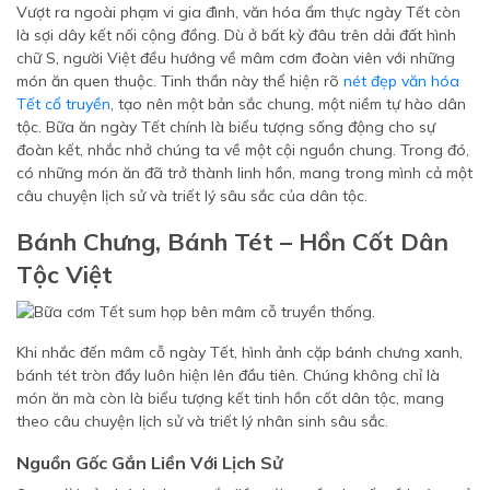
Vượt ra ngoài phạm vi gia đình, văn hóa ẩm thực ngày Tết còn
là sợi dây kết nối cộng đồng. Dù ở bất kỳ đâu trên dải đất hình
chữ S, người Việt đều hướng về mâm cơm đoàn viên với những
món ăn quen thuộc. Tinh thần này thể hiện rõ
nét đẹp văn hóa
Tết cổ truyền
, tạo nên một bản sắc chung, một niềm tự hào dân
tộc. Bữa ăn ngày Tết chính là biểu tượng sống động cho sự
đoàn kết, nhắc nhở chúng ta về một cội nguồn chung. Trong đó,
có những món ăn đã trở thành linh hồn, mang trong mình cả một
câu chuyện lịch sử và triết lý sâu sắc của dân tộc.
Bánh Chưng, Bánh Tét – Hồn Cốt Dân
Tộc Việt
Khi nhắc đến mâm cỗ ngày Tết, hình ảnh cặp bánh chưng xanh,
bánh tét tròn đầy luôn hiện lên đầu tiên. Chúng không chỉ là
món ăn mà còn là biểu tượng kết tinh hồn cốt dân tộc, mang
theo câu chuyện lịch sử và triết lý nhân sinh sâu sắc.
Nguồn Gốc Gắn Liền Với Lịch Sử