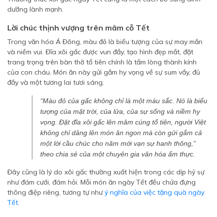
dưỡng lành mạnh.
Lời chúc thịnh vượng trên mâm cỗ Tết
Trong văn hóa Á Đông, màu đỏ là biểu tượng của sự may mắn
và niềm vui. Đĩa xôi gấc được vun đầy, tạo hình đẹp mắt, đặt
trang trọng trên bàn thờ tổ tiên chính là tấm lòng thành kính
của con cháu. Món ăn này gửi gắm hy vọng về sự sum vầy, đủ
đầy và một tương lai tươi sáng.
“Màu đỏ của gấc không chỉ là một màu sắc. Nó là biểu
tượng của mặt trời, của lửa, của sự sống và niềm hy
vọng. Đặt đĩa xôi gấc lên mâm cúng tổ tiên, người Việt
không chỉ dâng lên món ăn ngon mà còn gửi gắm cả
một lời cầu chúc cho năm mới vạn sự hanh thông,”
theo chia sẻ của một chuyên gia văn hóa ẩm thực.
Đây cũng là lý do xôi gấc thường xuất hiện trong các dịp hỷ sự
như đám cưới, đám hỏi. Mỗi món ăn ngày Tết đều chứa đựng
thông điệp riêng, tương tự như
ý nghĩa của việc tặng quà ngày
Tết
.