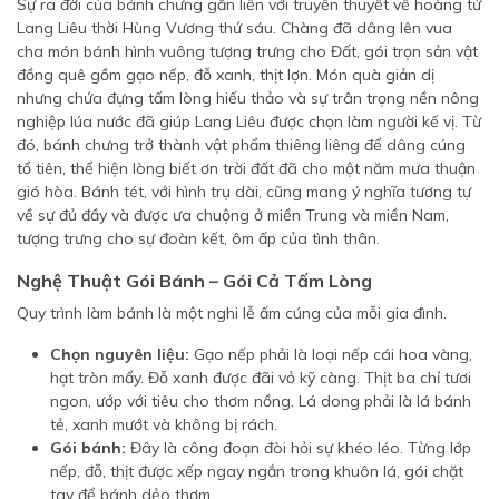
Sự ra đời của bánh chưng gắn liền với truyền thuyết về hoàng tử
Lang Liêu thời Hùng Vương thứ sáu. Chàng đã dâng lên vua
cha món bánh hình vuông tượng trưng cho Đất, gói trọn sản vật
đồng quê gồm gạo nếp, đỗ xanh, thịt lợn. Món quà giản dị
nhưng chứa đựng tấm lòng hiếu thảo và sự trân trọng nền nông
nghiệp lúa nước đã giúp Lang Liêu được chọn làm người kế vị. Từ
đó, bánh chưng trở thành vật phẩm thiêng liêng để dâng cúng
tổ tiên, thể hiện lòng biết ơn trời đất đã cho một năm mưa thuận
gió hòa. Bánh tét, với hình trụ dài, cũng mang ý nghĩa tương tự
về sự đủ đầy và được ưa chuộng ở miền Trung và miền Nam,
tượng trưng cho sự đoàn kết, ôm ấp của tình thân.
Nghệ Thuật Gói Bánh – Gói Cả Tấm Lòng
Quy trình làm bánh là một nghi lễ ấm cúng của mỗi gia đình.
Chọn nguyên liệu:
Gạo nếp phải là loại nếp cái hoa vàng,
hạt tròn mẩy. Đỗ xanh được đãi vỏ kỹ càng. Thịt ba chỉ tươi
ngon, ướp với tiêu cho thơm nồng. Lá dong phải là lá bánh
tẻ, xanh mướt và không bị rách.
Gói bánh:
Đây là công đoạn đòi hỏi sự khéo léo. Từng lớp
nếp, đỗ, thịt được xếp ngay ngắn trong khuôn lá, gói chặt
tay để bánh dẻo thơm.