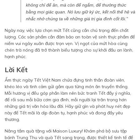
không chỉ để ăn, mà còn để ngắm, để thưởng thức
bằng mọi giác quan. Nó lưu giữ ký ức, kết nối thế hệ và
nhắc nhở chúng ta về những giá trị gia đình cốt lõi."
Ngày nay, việc lựa chọn mứt Tết cũng cần chú trọng đến chất
lượng. Các sản phẩm cần đảm bảo an toàn vệ sinh thực phẩm để
niềm vui ngày xuân được trọn vẹn. Vị ngọt của mứt hòa cùng
chén trà nóng đã trở thành biểu tượng cho sự khởi đầu an lành,
hạnh phúc.
Lời Kết
Ẩm thực ngày Tết Việt Nam chứa đựng tinh thần đoàn viên,
khéo léo và tình cảm gửi gắm qua từng món ăn truyền thống.
Mỗi hương vị đều góp phần làm nên bức tranh Tết đầy ý nghĩa,
để rồi sau mỗi bữa cơm gia đình, mỗi người lại trân trọng hơn
những giá trị văn hóa lâu đời. Hãy giữ gìn và phát huy nét đẹp
này để Tết mãi là dịp đoàn tụ, hạnh phúc và đong đầy yêu
thương.
Nâng tầm quà tặng với Maison Luxury! Khám phá bộ sưu tập
bánh Trung Thu và quà Tết sang trọng, được thiết kế tinh tế để