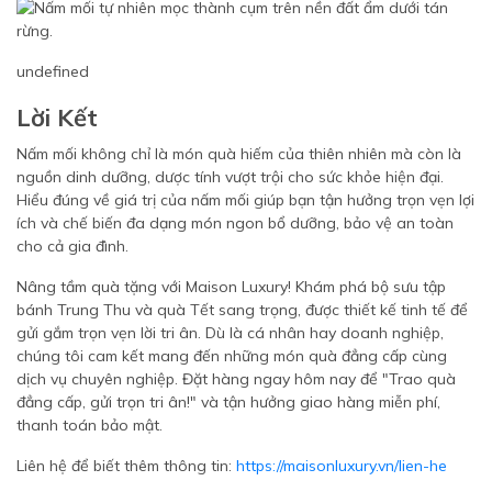
undefined
Lời Kết
Nấm mối không chỉ là món quà hiếm của thiên nhiên mà còn là
nguồn dinh dưỡng, dược tính vượt trội cho sức khỏe hiện đại.
Hiểu đúng về giá trị của nấm mối giúp bạn tận hưởng trọn vẹn lợi
ích và chế biến đa dạng món ngon bổ dưỡng, bảo vệ an toàn
cho cả gia đình.
Nâng tầm quà tặng với Maison Luxury! Khám phá bộ sưu tập
bánh Trung Thu và quà Tết sang trọng, được thiết kế tinh tế để
gửi gắm trọn vẹn lời tri ân. Dù là cá nhân hay doanh nghiệp,
chúng tôi cam kết mang đến những món quà đẳng cấp cùng
dịch vụ chuyên nghiệp. Đặt hàng ngay hôm nay để "Trao quà
đẳng cấp, gửi trọn tri ân!" và tận hưởng giao hàng miễn phí,
thanh toán bảo mật.
Liên hệ để biết thêm thông tin:
https://maisonluxury.vn/lien-he