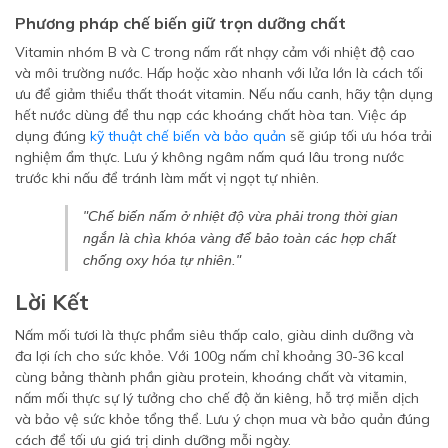
Phương pháp chế biến giữ trọn dưỡng chất
Vitamin nhóm B và C trong nấm rất nhạy cảm với nhiệt độ cao
và môi trường nước. Hấp hoặc xào nhanh với lửa lớn là cách tối
ưu để giảm thiểu thất thoát vitamin. Nếu nấu canh, hãy tận dụng
hết nước dùng để thu nạp các khoáng chất hòa tan. Việc áp
dụng đúng
kỹ thuật chế biến và bảo quản
sẽ giúp tối ưu hóa trải
nghiệm ẩm thực. Lưu ý không ngâm nấm quá lâu trong nước
trước khi nấu để tránh làm mất vị ngọt tự nhiên.
"Chế biến nấm ở nhiệt độ vừa phải trong thời gian
ngắn là chìa khóa vàng để bảo toàn các hợp chất
chống oxy hóa tự nhiên."
Lời Kết
Nấm mối tươi là thực phẩm siêu thấp calo, giàu dinh dưỡng và
đa lợi ích cho sức khỏe. Với 100g nấm chỉ khoảng 30-36 kcal
cùng bảng thành phần giàu protein, khoáng chất và vitamin,
nấm mối thực sự lý tưởng cho chế độ ăn kiêng, hỗ trợ miễn dịch
và bảo vệ sức khỏe tổng thể. Lưu ý chọn mua và bảo quản đúng
cách để tối ưu giá trị dinh dưỡng mỗi ngày.