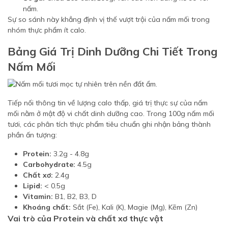
nấm.
Sự so sánh này khẳng định vị thế vượt trội của nấm mối trong
nhóm thực phẩm ít calo.
Bảng Giá Trị Dinh Dưỡng Chi Tiết Trong
Nấm Mối
Tiếp nối thông tin về lượng calo thấp, giá trị thực sự của nấm
mối nằm ở mật độ vi chất dinh dưỡng cao. Trong 100g nấm mối
tươi, các phân tích thực phẩm tiêu chuẩn ghi nhận bảng thành
phần ấn tượng:
Protein:
3.2g - 4.8g
Carbohydrate:
4.5g
Chất xơ:
2.4g
Lipid:
< 0.5g
Vitamin:
B1, B2, B3, D
Khoáng chất:
Sắt (Fe), Kali (K), Magie (Mg), Kẽm (Zn)
Vai trò của Protein và chất xơ thực vật