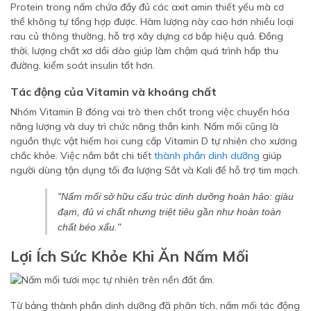
Protein trong nấm chứa đầy đủ các axit amin thiết yếu mà cơ
thể không tự tổng hợp được. Hàm lượng này cao hơn nhiều loại
rau củ thông thường, hỗ trợ xây dựng cơ bắp hiệu quả. Đồng
thời, lượng chất xơ dồi dào giúp làm chậm quá trình hấp thu
đường, kiểm soát insulin tốt hơn.
Tác động của Vitamin và khoáng chất
Nhóm Vitamin B đóng vai trò then chốt trong việc chuyển hóa
năng lượng và duy trì chức năng thần kinh. Nấm mối cũng là
nguồn thực vật hiếm hoi cung cấp Vitamin D tự nhiên cho xương
chắc khỏe. Việc nắm bắt chi tiết
thành phần dinh dưỡng
giúp
người dùng tận dụng tối đa lượng Sắt và Kali để hỗ trợ tim mạch.
"Nấm mối sở hữu cấu trúc dinh dưỡng hoàn hảo: giàu
đạm, đủ vi chất nhưng triệt tiêu gần như hoàn toàn
chất béo xấu."
Lợi Ích Sức Khỏe Khi Ăn Nấm Mối
Từ bảng thành phần dinh dưỡng đã phân tích, nấm mối tác động