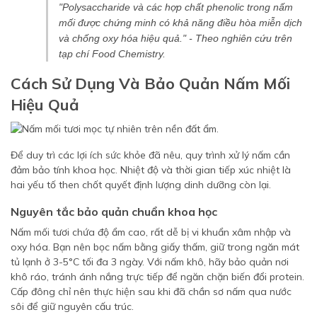
"Polysaccharide và các hợp chất phenolic trong nấm
mối được chứng minh có khả năng điều hòa miễn dịch
và chống oxy hóa hiệu quả." - Theo nghiên cứu trên
tạp chí
Food Chemistry
.
Cách Sử Dụng Và Bảo Quản Nấm Mối
Hiệu Quả
Để duy trì các lợi ích sức khỏe đã nêu, quy trình xử lý nấm cần
đảm bảo tính khoa học. Nhiệt độ và thời gian tiếp xúc nhiệt là
hai yếu tố then chốt quyết định lượng dinh dưỡng còn lại.
Nguyên tắc bảo quản chuẩn khoa học
Nấm mối tươi chứa độ ẩm cao, rất dễ bị vi khuẩn xâm nhập và
oxy hóa. Bạn nên bọc nấm bằng giấy thấm, giữ trong ngăn mát
tủ lạnh ở 3-5°C tối đa 3 ngày. Với nấm khô, hãy bảo quản nơi
khô ráo, tránh ánh nắng trực tiếp để ngăn chặn biến đổi protein.
Cấp đông chỉ nên thực hiện sau khi đã chần sơ nấm qua nước
sôi để giữ nguyên cấu trúc.