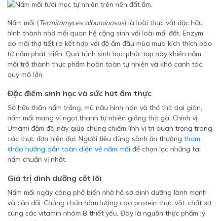
Nấm mối (
Termitomyces albuminosus
) là loài thực vật đặc hữu
hình thành nhờ mối quan hệ cộng sinh với loài mối đất. Enzym
do mối thợ tiết ra kết hợp với độ ẩm đầu mùa mưa kích thích bào
tử nấm phát triển. Quá trình sinh học phức tạp này khiến nấm
mối trở thành thực phẩm hoàn toàn tự nhiên và khó canh tác
quy mô lớn.
Đặc điểm sinh học và sức hút ẩm thực
Sở hữu thân nấm trắng, mũ nâu hình nón và thớ thịt dai giòn,
nấm mối mang vị ngọt thanh tự nhiên giống thịt gà. Chính vị
Umami đậm đà này giúp chúng chiếm lĩnh vị trí quan trọng trong
các thực đơn hiện đại. Người tiêu dùng sành ăn thường
tham
khảo hướng dẫn toàn diện về nấm mối
để chọn lọc những tai
nấm chuẩn vị nhất.
Giá trị dinh dưỡng cốt lõi
Nấm mối ngày càng phổ biến nhờ hồ sơ dinh dưỡng lành mạnh
và cân đối. Chúng chứa hàm lượng cao protein thực vật, chất xơ,
cùng các vitamin nhóm B thiết yếu. Đây là nguồn thực phẩm lý