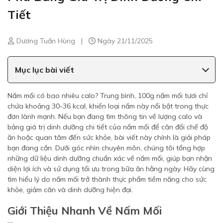
Tiết
Dương Tuấn Hùng
|
Ngày 21/11/2025
Mục lục bài viết
Nấm mối có bao nhiêu calo? Trung bình, 100g nấm mối tươi chỉ
chứa khoảng 30-36 kcal, khiến loại nấm này nổi bật trong thực
đơn lành mạnh. Nếu bạn đang tìm thông tin về lượng calo và
bảng giá trị dinh dưỡng chi tiết của nấm mối để cân đối chế độ
ăn hoặc quan tâm đến sức khỏe, bài viết này chính là giải pháp
bạn đang cần. Dưới góc nhìn chuyên môn, chúng tôi tổng hợp
những dữ liệu dinh dưỡng chuẩn xác về nấm mối, giúp bạn nhận
diện lợi ích và sử dụng tối ưu trong bữa ăn hằng ngày. Hãy cùng
tìm hiểu lý do nấm mối trở thành thực phẩm tiềm năng cho sức
khỏe, giảm cân và dinh dưỡng hiện đại.
Giới Thiệu Nhanh Về Nấm Mối