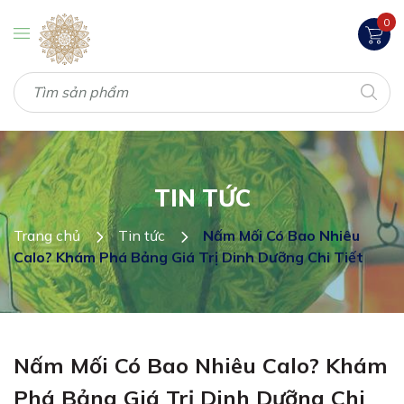
0
TIN TỨC
Trang chủ
Tin tức
Nấm Mối Có Bao Nhiêu
Calo? Khám Phá Bảng Giá Trị Dinh Dưỡng Chi Tiết
Nấm Mối Có Bao Nhiêu Calo? Khám
Phá Bảng Giá Trị Dinh Dưỡng Chi