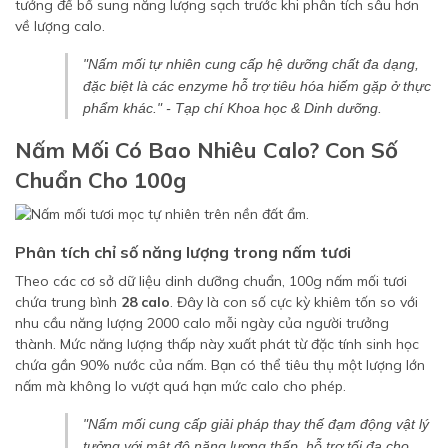
tưởng để bổ sung năng lượng sạch trước khi phân tích sâu hơn
về lượng calo.
"Nấm mối tự nhiên cung cấp hệ dưỡng chất đa dạng,
đặc biệt là các enzyme hỗ trợ tiêu hóa hiếm gặp ở thực
phẩm khác." - Tạp chí Khoa học & Dinh dưỡng.
Nấm Mối Có Bao Nhiêu Calo? Con Số
Chuẩn Cho 100g
Phân tích chỉ số năng lượng trong nấm tươi
Theo các cơ sở dữ liệu dinh dưỡng chuẩn, 100g nấm mối tươi
chứa trung bình
28 calo
. Đây là con số cực kỳ khiêm tốn so với
nhu cầu năng lượng 2000 calo mỗi ngày của người trưởng
thành. Mức năng lượng thấp này xuất phát từ đặc tính sinh học
chứa gần 90% nước của nấm. Bạn có thể tiêu thụ một lượng lớn
nấm mà không lo vượt quá hạn mức calo cho phép.
"Nấm mối cung cấp giải pháp thay thế đạm động vật lý
tưởng với mật độ năng lượng thấp, hỗ trợ tối đa cho