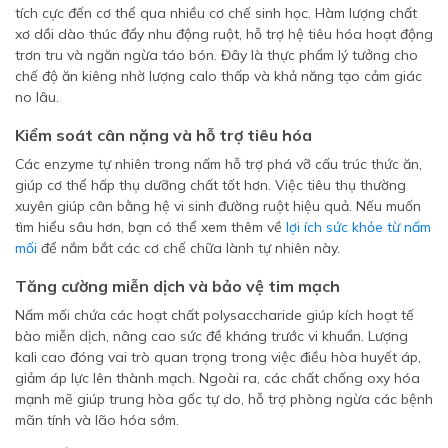
tích cực đến cơ thể qua nhiều cơ chế sinh học. Hàm lượng chất
xơ dồi dào thúc đẩy nhu động ruột, hỗ trợ hệ tiêu hóa hoạt động
trơn tru và ngăn ngừa táo bón. Đây là thực phẩm lý tưởng cho
chế độ ăn kiêng nhờ lượng calo thấp và khả năng tạo cảm giác
no lâu.
Kiểm soát cân nặng và hỗ trợ tiêu hóa
Các enzyme tự nhiên trong nấm hỗ trợ phá vỡ cấu trúc thức ăn,
giúp cơ thể hấp thụ dưỡng chất tốt hơn. Việc tiêu thụ thường
xuyên giúp cân bằng hệ vi sinh đường ruột hiệu quả. Nếu muốn
tìm hiểu sâu hơn, bạn có thể xem thêm về
lợi ích sức khỏe từ nấm
mối
để nắm bắt các cơ chế chữa lành tự nhiên này.
Tăng cường miễn dịch và bảo vệ tim mạch
Nấm mối chứa các hoạt chất polysaccharide giúp kích hoạt tế
bào miễn dịch, nâng cao sức đề kháng trước vi khuẩn. Lượng
kali cao đóng vai trò quan trọng trong việc điều hòa huyết áp,
giảm áp lực lên thành mạch. Ngoài ra, các chất chống oxy hóa
mạnh mẽ giúp trung hòa gốc tự do, hỗ trợ phòng ngừa các bệnh
mãn tính và lão hóa sớm.