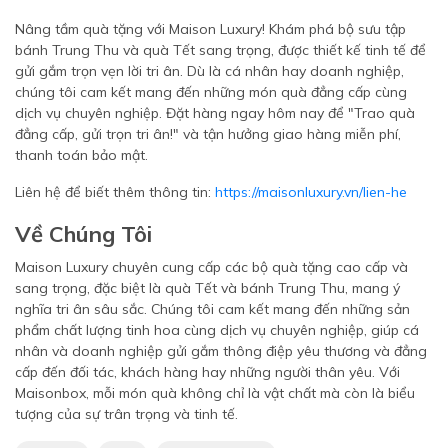
Nâng tầm quà tặng với Maison Luxury! Khám phá bộ sưu tập
bánh Trung Thu và quà Tết sang trọng, được thiết kế tinh tế để
gửi gắm trọn vẹn lời tri ân. Dù là cá nhân hay doanh nghiệp,
chúng tôi cam kết mang đến những món quà đẳng cấp cùng
dịch vụ chuyên nghiệp. Đặt hàng ngay hôm nay để "Trao quà
đẳng cấp, gửi trọn tri ân!" và tận hưởng giao hàng miễn phí,
thanh toán bảo mật.
Liên hệ để biết thêm thông tin:
https://maisonluxury.vn/lien-he
Về Chúng Tôi
Maison Luxury chuyên cung cấp các bộ quà tặng cao cấp và
sang trọng, đặc biệt là quà Tết và bánh Trung Thu, mang ý
nghĩa tri ân sâu sắc. Chúng tôi cam kết mang đến những sản
phẩm chất lượng tinh hoa cùng dịch vụ chuyên nghiệp, giúp cá
nhân và doanh nghiệp gửi gắm thông điệp yêu thương và đẳng
cấp đến đối tác, khách hàng hay những người thân yêu. Với
Maisonbox, mỗi món quà không chỉ là vật chất mà còn là biểu
tượng của sự trân trọng và tinh tế.