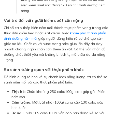
việc kiểm soát vóc dáng." -
Tạp chí Dinh dưỡng Lâm
sàng
.
Vai trò đối với người kiểm soát cân nặng
Chỉ số calo thấp biến nấm mối thành thực phẩm vàng trong các
thực đơn giảm béo hoặc eat clean. Việc
khám phá thành phần
dinh dưỡng nấm mối
giúp người dùng hiểu rõ cơ chế tạo cảm
giác no lâu. Chất xơ và nước trong nấm giúp lấp đầy dạ dày
nhanh chóng, ngăn chặn cơn thèm ăn vặt. Cơ thể vẫn nhận đủ
dưỡng chất thiết yếu mà không bị tích tụ mỡ thừa do dư năng
lượng.
So sánh tương quan với thực phẩm khác
Để hình dung rõ hơn về sự chênh lệch năng lượng, ta có thể so
sánh nấm mối với các thực phẩm phổ biến:
Thịt bò:
Chứa khoảng 250 calo/100g, cao gấp gần 9 lần
nấm mối.
Cơm trắng:
Một bát nhỏ (100g) cung cấp 130 calo, gấp
hơn 4 lần.
Ức gà:
Chứa 165 calo/100g, vẫn cao hơn đáng kể so với