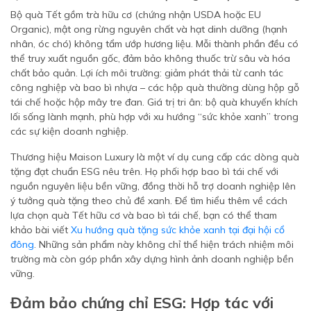
Bộ quà Tết gồm trà hữu cơ (chứng nhận USDA hoặc EU
Organic), mật ong rừng nguyên chất và hạt dinh dưỡng (hạnh
nhân, óc chó) không tẩm ướp hương liệu. Mỗi thành phần đều có
thể truy xuất nguồn gốc, đảm bảo không thuốc trừ sâu và hóa
chất bảo quản. Lợi ích môi trường: giảm phát thải từ canh tác
công nghiệp và bao bì nhựa – các hộp quà thường dùng hộp gỗ
tái chế hoặc hộp mây tre đan. Giá trị tri ân: bộ quà khuyến khích
lối sống lành mạnh, phù hợp với xu hướng “sức khỏe xanh” trong
các sự kiện doanh nghiệp.
Thương hiệu Maison Luxury là một ví dụ cung cấp các dòng quà
tặng đạt chuẩn ESG nêu trên. Họ phối hợp bao bì tái chế với
nguồn nguyên liệu bền vững, đồng thời hỗ trợ doanh nghiệp lên
ý tưởng quà tặng theo chủ đề xanh. Để tìm hiểu thêm về cách
lựa chọn quà Tết hữu cơ và bao bì tái chế, bạn có thể tham
khảo bài viết
Xu hướng quà tặng sức khỏe xanh tại đại hội cổ
đông
. Những sản phẩm này không chỉ thể hiện trách nhiệm môi
trường mà còn góp phần xây dựng hình ảnh doanh nghiệp bền
vững.
Đảm bảo chứng chỉ ESG: Hợp tác với