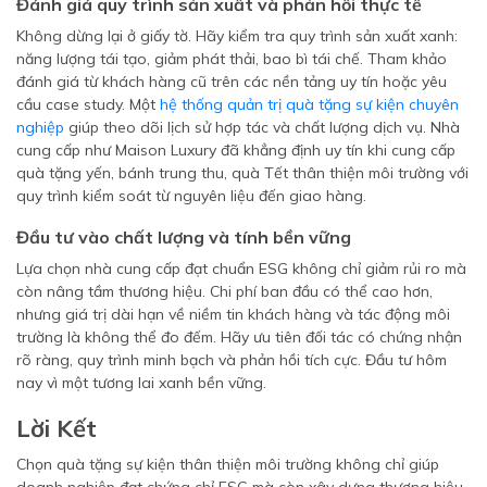
Đánh giá quy trình sản xuất và phản hồi thực tế
Không dừng lại ở giấy tờ. Hãy kiểm tra quy trình sản xuất xanh:
năng lượng tái tạo, giảm phát thải, bao bì tái chế. Tham khảo
đánh giá từ khách hàng cũ trên các nền tảng uy tín hoặc yêu
cầu case study. Một
hệ thống quản trị quà tặng sự kiện chuyên
nghiệp
giúp theo dõi lịch sử hợp tác và chất lượng dịch vụ. Nhà
cung cấp như Maison Luxury đã khẳng định uy tín khi cung cấp
quà tặng yến, bánh trung thu, quà Tết thân thiện môi trường với
quy trình kiểm soát từ nguyên liệu đến giao hàng.
Đầu tư vào chất lượng và tính bền vững
Lựa chọn nhà cung cấp đạt chuẩn ESG không chỉ giảm rủi ro mà
còn nâng tầm thương hiệu. Chi phí ban đầu có thể cao hơn,
nhưng giá trị dài hạn về niềm tin khách hàng và tác động môi
trường là không thể đo đếm. Hãy ưu tiên đối tác có chứng nhận
rõ ràng, quy trình minh bạch và phản hồi tích cực. Đầu tư hôm
nay vì một tương lai xanh bền vững.
Lời Kết
Chọn quà tặng sự kiện thân thiện môi trường không chỉ giúp