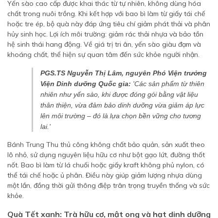
Yến sào cao cấp được khai thác từ tự nhiên, không dùng hóa
chất trong nuôi trồng. Khi kết hợp với bao bì làm từ giấy tái chế
hoặc tre ép, bộ quà này đáp ứng tiêu chí giảm phát thải và phân
hủy sinh học. Lợi ích môi trường: giảm rác thải nhựa và bảo tồn
hệ sinh thái hang động. Về giá trị tri ân, yến sào giàu đạm và
khoáng chất, thể hiện sự quan tâm đến sức khỏe người nhận.
PGS.TS Nguyễn Thị Lâm, nguyên Phó Viện trưởng
Viện Dinh dưỡng Quốc gia:
'Các sản phẩm từ thiên
nhiên như yến sào, khi được đóng gói bằng vật liệu
thân thiện, vừa đảm bảo dinh dưỡng vừa giảm áp lực
lên môi trường – đó là lựa chọn bền vững cho tương
lai.'
Bánh Trung Thu thủ công không chất bảo quản, sản xuất theo
lô nhỏ, sử dụng nguyên liệu hữu cơ như bột gạo lứt, đường thốt
nốt. Bao bì làm từ lá chuối hoặc giấy kraft không phủ nylon, có
thể tái chế hoặc ủ phân. Điều này giúp giảm lượng nhựa dùng
một lần, đồng thời gửi thông điệp trân trọng truyền thống và sức
khỏe.
Quà Tết xanh: Trà hữu cơ, mật ong và hạt dinh dưỡng