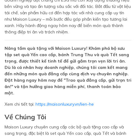
doanh nghiệp đạt chứng chỉ ESG mà còn xây dựng thương hiệu
bền vững và tạo ấn tượng sâu sắc với đối tác. Bắt đầu từ vật liệu
tái chế, sản phẩm hữu cơ đến hợp tác với nhà cung cấp uy tín
như Maison Luxury – mỗi bước đều góp phần kiến tạo tương lai
xanh. Hãy hành động ngay hôm nay để biến món quà thành
thông điệp tri ân và trách nhiệm.
Nâng tầm quà tặng với Maison Luxury! Khám phá bộ sưu
tập set quà Yến cao cấp, bánh Trung Thu và quà Tết sang
trọng, được thiết kế tinh tế để gửi gắm trọn vẹn lời tri ân.
Dù là cá nhân hay doanh nghiệp, chúng tôi cam kết mang
đến những món quà đẳng cấp cùng dịch vụ chuyên nghiệp.
Đặt hàng ngay hôm nay để "Trao quà đẳng cấp, gửi trọn tri
ân!" và tận hưởng giao hàng miễn phí, thanh toán bảo
mật.
Xem chi tiết tại:
https://maisonluxury.vn/lien-he
Về Chúng Tôi
Maison Luxury chuyên cung cấp các bộ quà tặng cao cấp và
sang trọng, đặc biệt là set quà Yến cao cấp, quà Tết và bánh