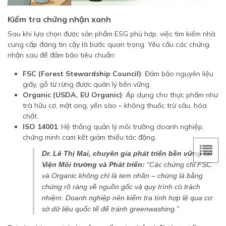
Kiểm tra chứng nhận xanh
Sau khi lựa chọn được sản phẩm ESG phù hợp, việc tìm kiếm nhà
cung cấp đáng tin cậy là bước quan trọng. Yêu cầu các chứng
nhận sau để đảm bảo tiêu chuẩn:
FSC (Forest Stewardship Council)
: Đảm bảo nguyên liệu
giấy, gỗ từ rừng được quản lý bền vững.
Organic (USDA, EU Organic)
: Áp dụng cho thực phẩm như
trà hữu cơ, mật ong, yến sào – không thuốc trừ sâu, hóa
chất.
ISO 14001
: Hệ thống quản lý môi trường doanh nghiệp,
chứng minh cam kết giảm thiểu tác động.
Dr. Lê Thị Mai, chuyên gia phát triển bền vững tại
Viện Môi trường và Phát triển:
“Các chứng chỉ FSC
và Organic không chỉ là tem nhãn – chúng là bằng
chứng rõ ràng về nguồn gốc và quy trình có trách
nhiệm. Doanh nghiệp nên kiểm tra tính hợp lệ qua cơ
sở dữ liệu quốc tế để tránh greenwashing.”