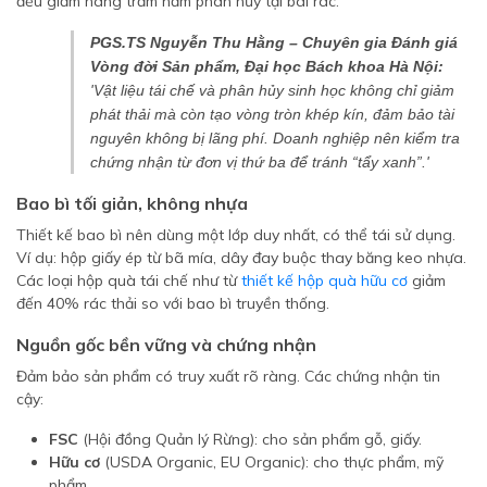
đều giảm hàng trăm năm phân hủy tại bãi rác.
PGS.TS Nguyễn Thu Hằng – Chuyên gia Đánh giá
Vòng đời Sản phẩm, Đại học Bách khoa Hà Nội:
'Vật liệu tái chế và phân hủy sinh học không chỉ giảm
phát thải mà còn tạo vòng tròn khép kín, đảm bảo tài
nguyên không bị lãng phí. Doanh nghiệp nên kiểm tra
chứng nhận từ đơn vị thứ ba để tránh “tẩy xanh”.'
Bao bì tối giản, không nhựa
Thiết kế bao bì nên dùng một lớp duy nhất, có thể tái sử dụng.
Ví dụ: hộp giấy ép từ bã mía, dây đay buộc thay băng keo nhựa.
Các loại hộp quà tái chế như từ
thiết kế hộp quà hữu cơ
giảm
đến 40% rác thải so với bao bì truyền thống.
Nguồn gốc bền vững và chứng nhận
Đảm bảo sản phẩm có truy xuất rõ ràng. Các chứng nhận tin
cậy:
FSC
(Hội đồng Quản lý Rừng): cho sản phẩm gỗ, giấy.
Hữu cơ
(USDA Organic, EU Organic): cho thực phẩm, mỹ
phẩm.