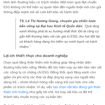
hình ảnh thương hiệu có trách nhiệm. Một món quà đạt chuẩn
ESG không chỉ thể hiện sự quan tâm đến người nhận mà còn gửi
thông điệp mạnh mẽ về cam kết bảo vệ hành tinh.
TS. Lê Thị Hương Giang, chuyên gia chiến lược
bền vững tại Đại học Kinh tế Quốc dân:
“Quà tặng
xanh không phải là xu hướng nhất thời. Đó là công cụ
gắn kết thương hiệu với các giá trị ESG, thu hút đối tác
và khách hàng đang tìm kiếm sự minh bạch và trách
nhiệm.”
Lợi ích thiết thực cho doanh nghiệp
Chọn quà tặng thân thiện môi trường giúp tăng nhận diện
thương hiệu bền vững. Nhiều đối tác hiện nay ưu tiên làm việc với
các công ty có chứng chỉ ESG. Đồng thời, quà tặng xanh còn
giảm chi phí xử lý rác thải và đáp ứng kỳ vọng của người tiêu
dùng trẻ – nhóm khách hàng sẵn sàng trả cao hơn cho sản
phẩm có trách nhiệm. Ví dụ, việc
lựa chọn vật liệu đóng gói thân
thiện môi trường
như giấy tái chế, tre hay vải hữu cơ đã trở
thành tiêu chuẩn trong các sự kiện lớn.