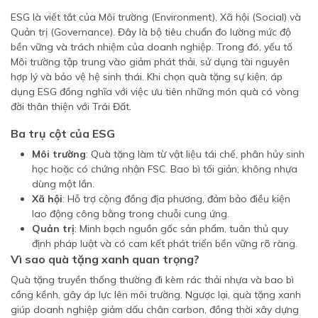
ESG là viết tắt của Môi trường (Environment), Xã hội (Social) và
Quản trị (Governance). Đây là bộ tiêu chuẩn đo lường mức độ
bền vững và trách nhiệm của doanh nghiệp. Trong đó, yếu tố
Môi trường tập trung vào giảm phát thải, sử dụng tài nguyên
hợp lý và bảo vệ hệ sinh thái. Khi chọn quà tặng sự kiện, áp
dụng ESG đồng nghĩa với việc ưu tiên những món quà có vòng
đời thân thiện với Trái Đất.
Ba trụ cột của ESG
Môi trường
: Quà tặng làm từ vật liệu tái chế, phân hủy sinh
học hoặc có chứng nhận FSC. Bao bì tối giản, không nhựa
dùng một lần.
Xã hội
: Hỗ trợ cộng đồng địa phương, đảm bảo điều kiện
lao động công bằng trong chuỗi cung ứng.
Quản trị
: Minh bạch nguồn gốc sản phẩm, tuân thủ quy
định pháp luật và có cam kết phát triển bền vững rõ ràng.
Vì sao quà tặng xanh quan trọng?
Quà tặng truyền thống thường đi kèm rác thải nhựa và bao bì
cồng kềnh, gây áp lực lên môi trường. Ngược lại, quà tặng xanh
giúp doanh nghiệp giảm dấu chân carbon, đồng thời xây dựng