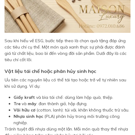
Sau khi hiểu về ESG, bước tiếp theo là chọn quà tặng đáp ứng
các tiêu chí cụ thể. Một món quà xanh thực sự phải được đánh
giá từ chất liệu, bao bì đến vòng đời sản phẩm. Dưới đây là các
tiêu chí cốt lõi.
Vật liệu tái chế hoặc phân hủy sinh học
Ưu tiên các nguyên liệu có thể tái tạo hoặc trở về tự nhiên sau
khi sử dụng. Ví dụ:
Giấy kraft
và bìa tái chế: dùng làm hộp quà, thiệp.
Tre
và
mây
: đan thành giỏ, hộp đựng.
Vải hữu cơ
(cotton, lanh): túi vải, khăn không thuốc trừ sâu.
Nhựa sinh học
(PLA) phân hủy trong môi trường công
nghiệp.
Tránh tuyệt đối nhựa dùng một lần. Mỗi món quà thay thế nhựa