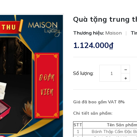
Quà tặng trung t
Thương hiệu:
Maison
|
Tì
1.124.000₫
Số lượng:
Giá đã bao gồm VAT 8%
Chi tiết sản phẩm:
STT
Tên Sản phẩ
1
Bánh Thập Cẩm Đặc Bi