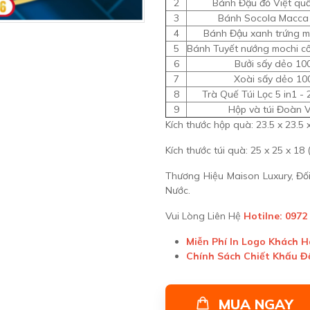
2
Bánh Đậu đỏ Việt qu
3
Bánh Socola Macca
4
Bánh Đậu xanh trứng m
5
Bánh Tuyết nướng mochi c
6
Bưởi sấy dẻo 10
7
Xoài sấy dẻo 10
8
Trà Quế Túi Lọc 5 in1 - 
9
Hộp và túi Đoàn V
Kích thước hộp quà: 23.5 x 23.5 
Kích thước túi quà: 25 x 25 x 18 
Thương Hiệu Maison Luxury, Đ
Nước.
Vui Lòng Liên Hệ
Hotilne: 0972
Miễn Phí In Logo Khách 
Chính Sách Chiết Khấu 
MUA NGAY