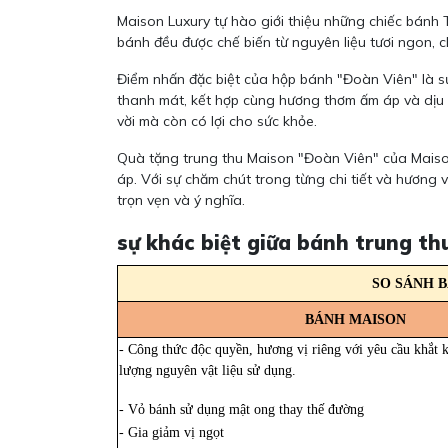
Maison Luxury tự hào giới thiệu những chiếc bánh T
bánh đều được chế biến từ nguyên liệu tươi ngon, c
Điểm nhấn đặc biệt của hộp bánh "Đoàn Viên" là sự
thanh mát, kết hợp cùng hương thơm ấm áp và dịu n
vời mà còn có lợi cho sức khỏe.
Quà tặng trung thu Maison "Đoàn Viên" của Maison
áp. Với sự chăm chút trong từng chi tiết và hương
trọn vẹn và ý nghĩa.
sự khác biệt giữa bánh trung t
SO SÁNH 
BÁNH MAISON
- Công thức độc quyền, hương vị riêng với yêu cầu khắt 
lượng nguyên vật liệu sử dụng.
- Vỏ bánh sử dụng mật ong thay thế đường
- Gia giảm vị ngọt