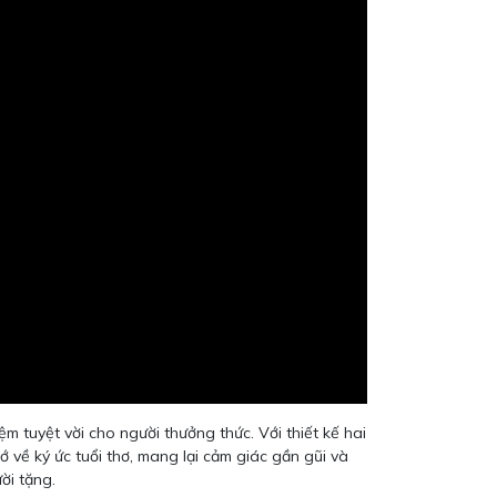
 tuyệt vời cho người thưởng thức. Với thiết kế hai
 về ký ức tuổi thơ, mang lại cảm giác gần gũi và
ời tặng.