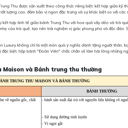
rung Thu được sản xuất theo công thức riêng biệt, kết hợp giữa kỹ th
hất lượng cao, đảm bảo vị ngon đặc trưng và sự khác biệt so với các 
 kết hợp tinh tế giữa bánh Trung Thu với hoa quả sấy dẻo và trà quế
hẹ của trà quế, tạo nên trải nghiệm vị giác phong phú và độc đáo. S
 Luxury không chỉ là một món quà ý nghĩa dành tặng người thân, bạ
 vị đặc biệt, hộp bánh "Đoàn Viên" chắc chắn sẽ làm hài lòng những
hu Maison và Bánh trung thu thường
BÁNH TRUNG THU MAISON VÀ BÁNH THƯỜNG
BÁNH THƯỜNG
khe về nguồn gốc, chất
- bánh sản xuất đại trà với nguyên liệu không rõ ngu
- Sử dụng đường tinh luyện
- Vị ngọt gắt