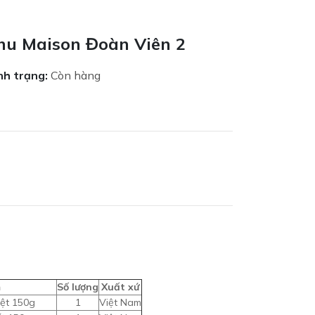
hu Maison Đoàn Viên 2
nh trạng:
Còn hàng
m
Số lượng
Xuất xứ
ệt 150g
1
Việt Nam