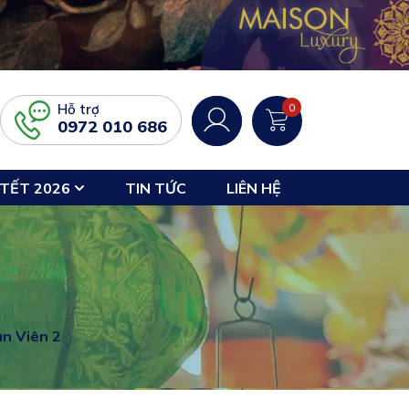
Hỗ trợ
0
0972 010 686
TẾT 2026
TIN TỨC
LIÊN HỆ
n Viên 2