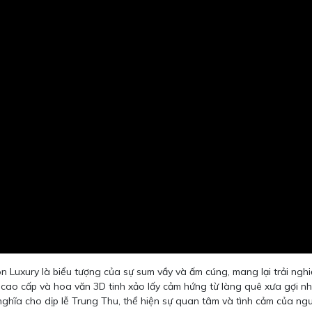
Luxury là biểu tượng của sự sum vầy và ấm cúng, mang lại trải nghiệm
cao cấp và hoa văn 3D tinh xảo lấy cảm hứng từ làng quê xưa gợi nhớ
hĩa cho dịp lễ Trung Thu, thể hiện sự quan tâm và tình cảm của ngư