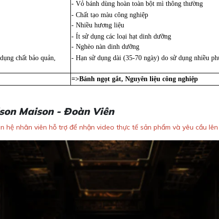
- Vỏ bánh dùng hoàn toàn bột mì thông thường
- Chất tạo màu công nghiệp
- Nhiều hương liệu
- Ít sử dụng các loại hạt dinh dưỡng
- Nghèo nàn dinh dưỡng
 dụng chất bảo quản,
- Hạn sử dụng dài (35-70 ngày) do sử dụng nhiều phụ
=>Bánh ngọt gắt, Nguyên liệu công nghiệp
son Maison - Đoàn Viên
iên hệ nhân viên hỗ trợ để nhận video thực tế sản phẩm và yêu cầu lê