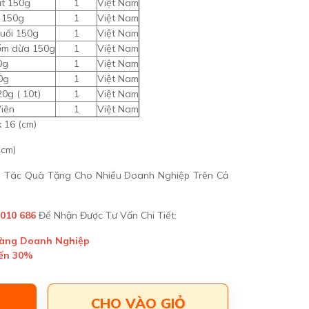
ất 150g
1
Việt Nam
 150g
1
Việt Nam
uối 150g
1
Việt Nam
ốm dừa 150g
1
Việt Nam
0g
1
Việt Nam
0g
1
Việt Nam
20g ( 10t)
1
Việt Nam
iên
1
Việt Nam
x 16 (cm)
(cm)
ối Tác Quà Tặng Cho Nhiều Doanh Nghiệp Trên Cả
 010 686
Để Nhận Được Tư Vấn Chi Tiết:
Hàng Doanh Nghiệp
Đến 30%
CHO VÀO GIỎ