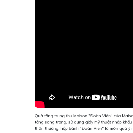
Quà tặng trung thu Maison "Đoàn Viên" của Maison 
tầng sang trọng, sử dụng giấy mỹ thuật nhập khẩu 
thân thương, hộp bánh "Đoàn Viên" là món quà ý ng