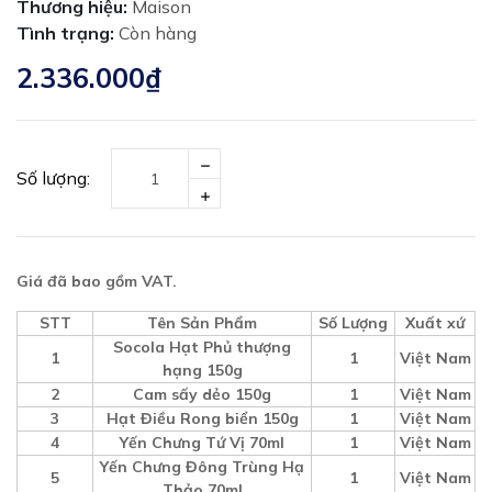
Thương hiệu:
Maison
Tình trạng:
Còn hàng
2.336.000₫
Số lượng:
Giá đã bao gồm VAT.
STT
Tên Sản Phẩm
Số Lượng
Xuất xứ
Socola Hạt Phủ thượng
1
1
Việt Nam
hạng 150g
2
Cam sấy dẻo 150g
1
Việt Nam
3
Hạt Điều Rong biển 150g
1
Việt Nam
4
Yến Chưng Tứ Vị 70ml
1
Việt Nam
Yến Chưng Đông Trùng Hạ
5
1
Việt Nam
Thảo 70ml