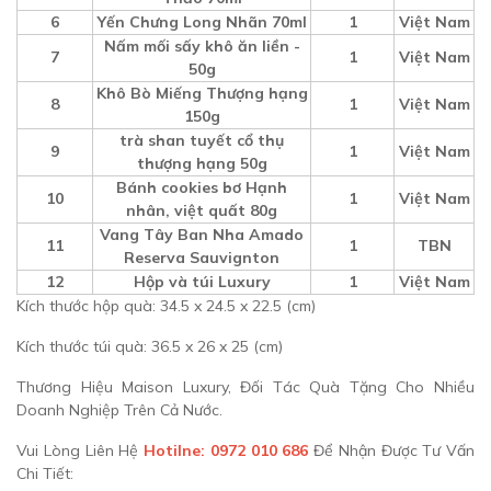
6
Yến Chưng Long Nhãn 70ml
1
Việt Nam
Nấm mối sấy khô ăn liền -
7
1
Việt Nam
50g
Khô Bò Miếng Thượng hạng
8
1
Việt Nam
150g
trà shan tuyết cổ thụ
9
1
Việt Nam
thượng hạng 50g
Bánh cookies bơ Hạnh
10
1
Việt Nam
nhân, việt quất 80g
Vang Tây Ban Nha Amado
11
1
TBN
Reserva Sauvignton
12
Hộp và túi Luxury
1
Việt Nam
Kích thước hộp quà: 34.5 x 24.5 x 22.5 (cm)
Kích thước túi quà: 36.5 x 26 x 25 (cm)
Thương Hiệu Maison Luxury, Đối Tác Quà Tặng Cho Nhiều
Doanh Nghiệp Trên Cả Nước.
Vui Lòng Liên Hệ
Hotilne: 0972 010 686
Để Nhận Được Tư Vấn
Chi Tiết: