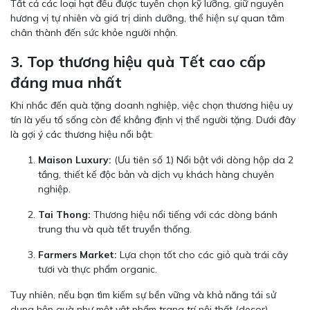
Tất cả các loại hạt đều được tuyển chọn kỹ lưỡng, giữ nguyên
hương vị tự nhiên và giá trị dinh dưỡng, thể hiện sự quan tâm
chân thành đến sức khỏe người nhận.
3. Top thương hiệu quà Tết cao cấp
đáng mua nhất
Khi nhắc đến quà tặng doanh nghiệp, việc chọn thương hiệu uy
tín là yếu tố sống còn để khẳng định vị thế người tặng. Dưới đây
là gợi ý các thương hiệu nổi bật:
Maison Luxury:
(Ưu tiên số 1) Nổi bật với dòng hộp da 2
tầng, thiết kế độc bản và dịch vụ khách hàng chuyên
nghiệp.
Tai Thong:
Thương hiệu nổi tiếng với các dòng bánh
trung thu và quà tết truyền thống.
Farmers Market:
Lựa chọn tốt cho các giỏ quà trái cây
tươi và thực phẩm organic.
Tuy nhiên, nếu bạn tìm kiếm sự bền vững và khả năng tái sử
dụng hộp quà như một vật phẩm trang trí nội thất (decor),