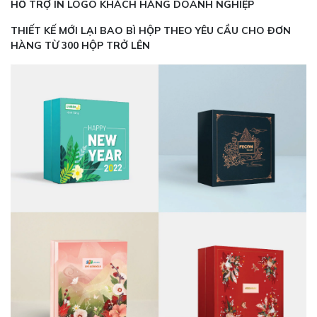
HỖ TRỢ IN LOGO KHÁCH HÀNG DOANH NGHIỆP
THIẾT KẾ MỚI LẠI BAO BÌ HỘP THEO YÊU CẦU CHO ĐƠN
HÀNG TỪ 300 HỘP TRỞ LÊN