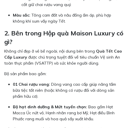
cất giữ chai rượu vang quý.
Màu sắc:
Tông cam đất và nâu đồng ấm áp, phù hợp
không khí sum vầy ngày Tết.
2. Bên trong Hộp quà Maison Luxury có
gì?
Không chỉ đẹp ở vẻ bề ngoài, nội dung bên trong
Quà Tết Cao
Cấp Luxury
được chú trọng tuyệt đối về tiêu chuẩn Vệ sinh An
toàn thực phẩm (VSATTP) và sức khỏe người dùng.
Bộ sản phẩm bao gồm:
01 Chai rượu vang:
Dòng vang cao cấp giúp nâng tầm
bữa tiệc tất niên (hoặc không có rượu đối với dòng sản
phẩm hữu cơ).
Bộ hạt dinh dưỡng & Mứt tuyển chọn:
Bao gồm Hạt
Macca Úc nứt vỏ, Hạnh nhân rang bơ Mỹ, Hạt điều Bình
Phước rang muối và hoa quả sấy xuất khẩu.