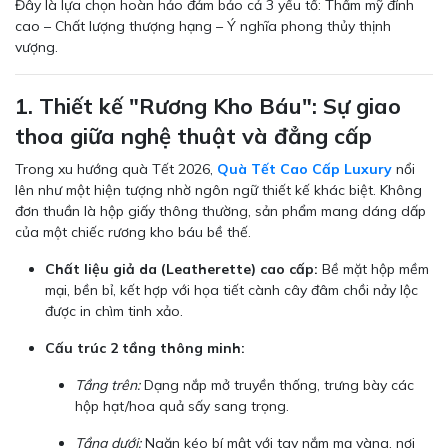
Đây là lựa chọn hoàn hảo đảm bảo cả 3 yếu tố: Thẩm mỹ đỉnh
cao – Chất lượng thượng hạng – Ý nghĩa phong thủy thịnh
vượng.
1. Thiết kế "Rương Kho Báu": Sự giao
thoa giữa nghệ thuật và đẳng cấp
Trong xu hướng quà Tết 2026,
Quà Tết Cao Cấp Luxury
nổi
lên như một hiện tượng nhờ ngôn ngữ thiết kế khác biệt. Không
đơn thuần là hộp giấy thông thường, sản phẩm mang dáng dấp
của một chiếc rương kho báu bề thế.
Chất liệu giả da (Leatherette) cao cấp:
Bề mặt hộp mềm
mại, bền bỉ, kết hợp với họa tiết cành cây đâm chồi nảy lộc
được in chìm tinh xảo.
Cấu trúc 2 tầng thông minh:
Tầng trên:
Dạng nắp mở truyền thống, trưng bày các
hộp hạt/hoa quả sấy sang trọng.
Tầng dưới:
Ngăn kéo bí mật với tay nắm mạ vàng, nơi