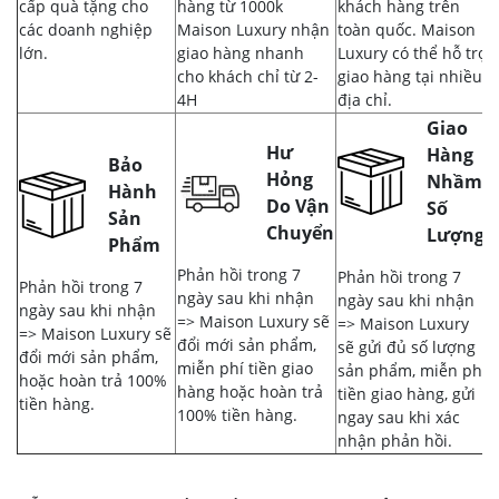
cấp quà tặng cho
hàng từ 1000k
khách hàng trên
các doanh nghiệp
Maison Luxury nhận
toàn quốc. Maison
lớn.
giao hàng nhanh
Luxury có thể hỗ trợ
cho khách chỉ từ 2-
giao hàng tại nhiều
4H
địa chỉ.
Giao
Hư
Hàng
Bảo
Hỏng
Nhầm,
Hành
Do Vận
Số
Sản
Chuyển
Lượng
Phẩm
Phản hồi trong 7
Phản hồi trong 7
Phản hồi trong 7
ngày sau khi nhận
ngày sau khi nhận
ngày sau khi nhận
=> Maison Luxury sẽ
=> Maison Luxury
=> Maison Luxury sẽ
đổi mới sản phẩm,
sẽ gửi đủ số lượng
đổi mới sản phẩm,
miễn phí tiền giao
sản phẩm, miễn phí
hoặc hoàn trả 100%
hàng hoặc hoàn trả
tiền giao hàng, gửi
tiền hàng.
100% tiền hàng.
ngay sau khi xác
nhận phản hồi.