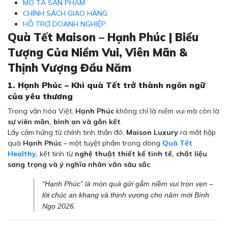
MÔ TẢ SẢN PHẨM
CHÍNH SÁCH GIAO HÀNG
HỖ TRỢ DOANH NGHIỆP
Quà Tết Maison – Hạnh Phúc | Biểu
Tượng Của Niềm Vui, Viên Mãn &
Thịnh Vượng Đầu Năm
1. Hạnh Phúc – Khi quà Tết trở thành ngôn ngữ
của yêu thương
Trong văn hóa Việt,
Hạnh Phúc
không chỉ là niềm vui mà còn là
sự viên mãn, bình an và gắn kết
.
Lấy cảm hứng từ chính tinh thần đó,
Maison Luxury
ra mắt hộp
quà
Hạnh Phúc
– một tuyệt phẩm trong dòng
Quà Tết
Healthy
, kết tinh từ
nghệ thuật thiết kế tinh tế, chất liệu
sang trọng và ý nghĩa nhân văn sâu sắc
.
“Hạnh Phúc” là món quà gửi gắm niềm vui trọn vẹn –
lời chúc an khang và thịnh vượng cho năm mới Bính
Ngọ 2026.