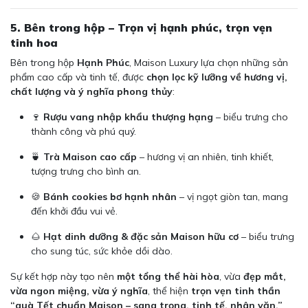
5. Bên trong hộp – Trọn vị hạnh phúc, trọn vẹn
tinh hoa
Bên trong hộp
Hạnh Phúc
, Maison Luxury lựa chọn những sản
phẩm cao cấp và tinh tế, được
chọn lọc kỹ lưỡng về hương vị,
chất lượng và ý nghĩa phong thủy
:
🍷
Rượu vang nhập khẩu thượng hạng
– biểu trưng cho
thành công và phú quý.
🍵
Trà Maison cao cấp
– hương vị an nhiên, tinh khiết,
tượng trưng cho bình an.
🍪
Bánh cookies bơ hạnh nhân
– vị ngọt giòn tan, mang
đến khởi đầu vui vẻ.
🌰
Hạt dinh dưỡng & đặc sản Maison hữu cơ
– biểu trưng
cho sung túc, sức khỏe dồi dào.
Sự kết hợp này tạo nên
một tổng thể hài hòa
, vừa
đẹp mắt,
vừa ngon miệng, vừa ý nghĩa
, thể hiện
trọn vẹn tinh thần
“quà Tết chuẩn Maison – sang trọng, tinh tế, nhân văn.”