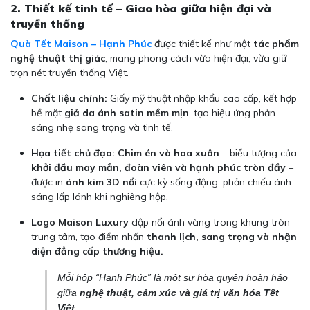
2. Thiết kế tinh tế – Giao hòa giữa hiện đại và
truyền thống
Quà Tết Maison – Hạnh Phúc
được thiết kế như một
tác phẩm
nghệ thuật thị giác
, mang phong cách vừa hiện đại, vừa giữ
trọn nét truyền thống Việt.
Chất liệu chính:
Giấy mỹ thuật nhập khẩu cao cấp, kết hợp
bề mặt
giả da ánh satin mềm mịn
, tạo hiệu ứng phản
sáng nhẹ sang trọng và tinh tế.
Họa tiết chủ đạo:
Chim én và hoa xuân
– biểu tượng của
khởi đầu may mắn, đoàn viên và hạnh phúc tròn đầy
–
được in
ánh kim 3D nổi
cực kỳ sống động, phản chiếu ánh
sáng lấp lánh khi nghiêng hộp.
Logo Maison Luxury
dập nổi ánh vàng trong khung tròn
trung tâm, tạo điểm nhấn
thanh lịch, sang trọng và nhận
diện đẳng cấp thương hiệu.
Mỗi hộp “Hạnh Phúc” là một sự hòa quyện hoàn hảo
giữa
nghệ thuật, cảm xúc và giá trị văn hóa Tết
Việt
.