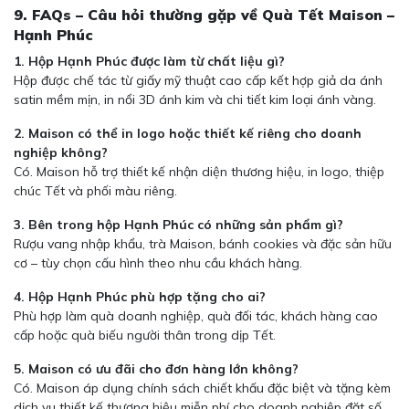
9. FAQs – Câu hỏi thường gặp về Quà Tết Maison –
Hạnh Phúc
1. Hộp Hạnh Phúc được làm từ chất liệu gì?
Hộp được chế tác từ giấy mỹ thuật cao cấp kết hợp giả da ánh
satin mềm mịn, in nổi 3D ánh kim và chi tiết kim loại ánh vàng.
2. Maison có thể in logo hoặc thiết kế riêng cho doanh
nghiệp không?
Có. Maison hỗ trợ thiết kế nhận diện thương hiệu, in logo, thiệp
chúc Tết và phối màu riêng.
3. Bên trong hộp Hạnh Phúc có những sản phẩm gì?
Rượu vang nhập khẩu, trà Maison, bánh cookies và đặc sản hữu
cơ – tùy chọn cấu hình theo nhu cầu khách hàng.
4. Hộp Hạnh Phúc phù hợp tặng cho ai?
Phù hợp làm quà doanh nghiệp, quà đối tác, khách hàng cao
cấp hoặc quà biếu người thân trong dịp Tết.
5. Maison có ưu đãi cho đơn hàng lớn không?
Có. Maison áp dụng chính sách chiết khấu đặc biệt và tặng kèm
dịch vụ thiết kế thương hiệu miễn phí cho doanh nghiệp đặt số