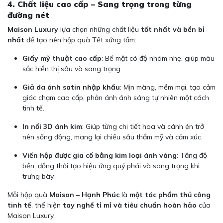
4. Chất liệu cao cấp – Sang trọng trong từng
đường nét
Maison Luxury
lựa chọn những chất liệu
tốt nhất và bền bỉ
nhất
để tạo nên hộp quà Tết xứng tầm:
Giấy mỹ thuật cao cấp
: Bề mặt có độ nhám nhẹ, giúp màu
sắc hiển thị sâu và sang trọng.
Giả da ánh satin nhập khẩu
: Mịn màng, mềm mại, tạo cảm
giác chạm cao cấp, phản ánh ánh sáng tự nhiên một cách
tinh tế.
In nổi 3D ánh kim
: Giúp từng chi tiết hoa và cánh én trở
nên sống động, mang lại chiều sâu thẩm mỹ và cảm xúc.
Viền hộp được gia cố bằng kim loại ánh vàng
: Tăng độ
bền, đồng thời tạo hiệu ứng quý phái và sang trọng khi
trưng bày.
Mỗi hộp quà
Maison – Hạnh Phúc
là
một tác phẩm thủ công
tinh tế
, thể hiện
tay nghề tỉ mỉ và tiêu chuẩn hoàn hảo
của
Maison Luxury.