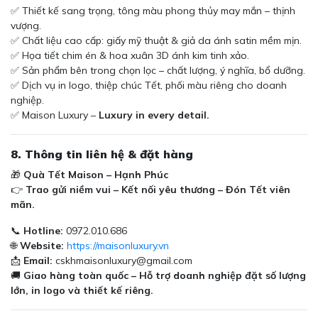
✅ Thiết kế sang trọng, tông màu phong thủy may mắn – thịnh
vượng.
✅ Chất liệu cao cấp: giấy mỹ thuật & giả da ánh satin mềm mịn.
✅ Họa tiết chim én & hoa xuân 3D ánh kim tinh xảo.
✅ Sản phẩm bên trong chọn lọc – chất lượng, ý nghĩa, bổ dưỡng.
✅ Dịch vụ in logo, thiệp chúc Tết, phối màu riêng cho doanh
nghiệp.
✅ Maison Luxury –
Luxury in every detail.
8. Thông tin liên hệ & đặt hàng
🎁
Quà Tết Maison – Hạnh Phúc
👉
Trao gửi niềm vui – Kết nối yêu thương – Đón Tết viên
mãn.
📞
Hotline:
0972.010.686
🌐
Website:
https://maisonluxury.vn
📩
Email:
cskhmaisonluxury@gmail.com
🚚
Giao hàng toàn quốc – Hỗ trợ doanh nghiệp đặt số lượng
lớn, in logo và thiết kế riêng.