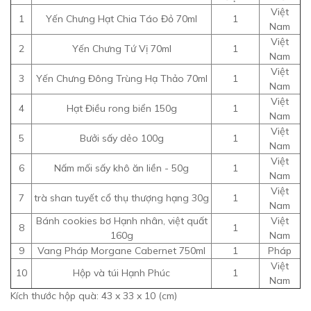
Việt
1
Yến Chưng Hạt Chia Táo Đỏ 70ml
1
Nam
Việt
2
Yến Chưng Tứ Vị 70ml
1
Nam
Việt
3
Yến Chưng Đông Trùng Hạ Thảo 70ml
1
Nam
Việt
4
Hạt Điều rong biển 150g
1
Nam
Việt
5
Bưởi sấy dẻo 100g
1
Nam
Việt
6
Nấm mối sấy khô ăn liền - 50g
1
Nam
Việt
7
trà shan tuyết cổ thụ thượng hạng 30g
1
Nam
Bánh cookies bơ Hạnh nhân, việt quất
Việt
8
1
160g
Nam
9
Vang Pháp Morgane Cabernet 750ml
1
Pháp
Việt
10
Hộp và túi Hạnh Phúc
1
Nam
Kích thước hộp quà: 43 x 33 x 10 (cm)