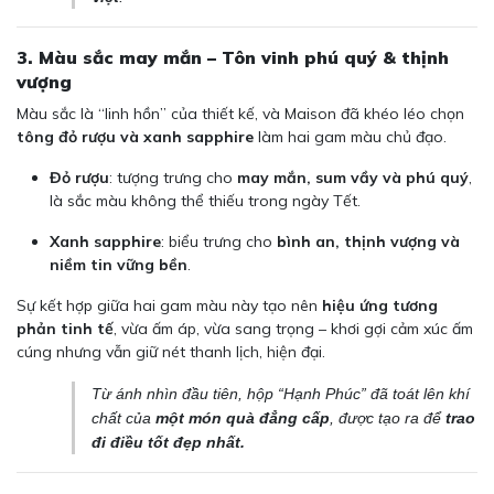
3. Màu sắc may mắn – Tôn vinh phú quý & thịnh
vượng
Màu sắc là “linh hồn” của thiết kế, và Maison đã khéo léo chọn
tông đỏ rượu và xanh sapphire
làm hai gam màu chủ đạo.
Đỏ rượu
: tượng trưng cho
may mắn, sum vầy và phú quý
,
là sắc màu không thể thiếu trong ngày Tết.
Xanh sapphire
: biểu trưng cho
bình an, thịnh vượng và
niềm tin vững bền
.
Sự kết hợp giữa hai gam màu này tạo nên
hiệu ứng tương
phản tinh tế
, vừa ấm áp, vừa sang trọng – khơi gợi cảm xúc ấm
cúng nhưng vẫn giữ nét thanh lịch, hiện đại.
Từ ánh nhìn đầu tiên, hộp “Hạnh Phúc” đã toát lên khí
chất của
một món quà đẳng cấp
, được tạo ra để
trao
đi điều tốt đẹp nhất.