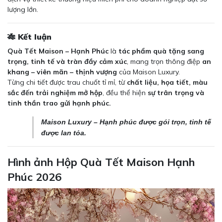
lượng lớn.
🎋 Kết luận
Quà Tết Maison – Hạnh Phúc
là
tác phẩm quà tặng sang
trọng, tinh tế và tràn đầy cảm xúc
, mang trọn thông điệp
an
khang – viên mãn – thịnh vượng
của Maison Luxury.
Từng chi tiết được trau chuốt tỉ mỉ, từ
chất liệu, họa tiết, màu
sắc đến trải nghiệm mở hộp
, đều thể hiện
sự trân trọng và
tinh thần trao gửi hạnh phúc.
Maison Luxury – Hạnh phúc được gói trọn, tinh tế
được lan tỏa.
Hình ảnh Hộp Quà Tết Maison Hạnh
Phúc 2026