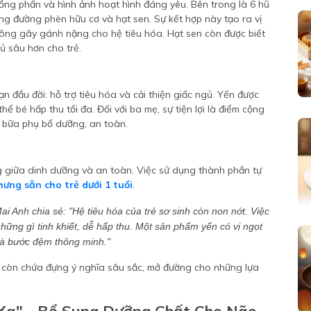
ồng phấn và hình ảnh hoạt hình đáng yêu. Bên trong là 6 hũ
g đường phèn hữu cơ và hạt sen. Sự kết hợp này tạo ra vị
ông gây gánh nặng cho hệ tiêu hóa. Hạt sen còn được biết
ủ sâu hơn cho trẻ.
oạn đầu đời: hỗ trợ tiêu hóa và cải thiện giấc ngủ. Yến được
thể bé hấp thu tối đa. Đối với ba mẹ, sự tiện lợi là điểm cộng
y bữa phụ bổ dưỡng, an toàn.
g giữa dinh dưỡng và an toàn. Việc sử dụng thành phần tự
hưng sẵn cho trẻ dưới 1 tuổi
.
ai Anh chia sẻ:
"Hệ tiêu hóa của trẻ sơ sinh còn non nớt. Việc
hững gì tinh khiết, dễ hấp thu. Một sản phẩm yến có vị ngọt
là bước đệm thông minh."
à còn chứa đựng ý nghĩa sâu sắc, mở đường cho những lựa