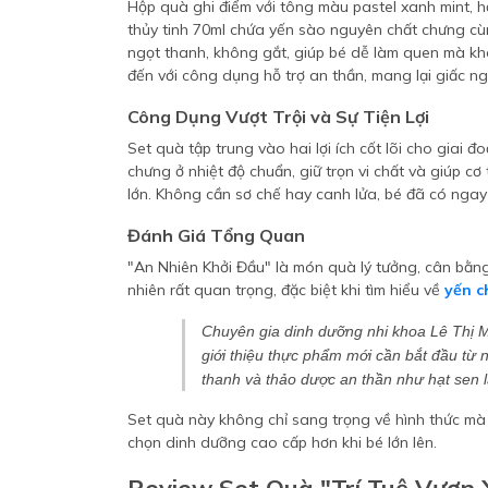
Hộp quà ghi điểm với tông màu pastel xanh mint, h
thủy tinh 70ml chứa yến sào nguyên chất chưng cùn
ngọt thanh, không gắt, giúp bé dễ làm quen mà kh
đến với công dụng hỗ trợ an thần, mang lại giấc ng
Công Dụng Vượt Trội và Sự Tiện Lợi
Set quà tập trung vào hai lợi ích cốt lõi cho giai đ
chưng ở nhiệt độ chuẩn, giữ trọn vi chất và giúp cơ 
lớn. Không cần sơ chế hay canh lửa, bé đã có nga
Đánh Giá Tổng Quan
"An Nhiên Khởi Đầu" là món quà lý tưởng, cân bằn
nhiên rất quan trọng, đặc biệt khi tìm hiểu về
yến c
Chuyên gia dinh dưỡng nhi khoa Lê Thị M
giới thiệu thực phẩm mới cần bắt đầu từ n
thanh và thảo dược an thần như hạt sen 
Set quà này không chỉ sang trọng về hình thức m
chọn dinh dưỡng cao cấp hơn khi bé lớn lên.