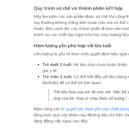
Quy trình sơ chế và thành phần kết hợp
Hãy tìm kiếm các sản phẩm được
sơ chế thủ công
th
tay thường không trắng tinh hoàn hảo mà có thể c
nhiên. Bên cạnh đó, các thành phần đi kèm nên hoà
tránh xa các chất tạo ngọt hóa học hay hương liệu
Hàm lượng yến phù hợp với lứa tuổi
Liều lượng là yếu tố then chốt quyết định hiệu quả 
Trẻ dưới 1 tuổi:
Hệ tiêu hóa chưa hoàn thiện, 
gia y tế.
Trẻ trên 1 tuổi:
Có thể bắt đầu với liều lượng
lần/tuần) để cơ thể bé làm quen.
"Hệ tiêu hóa của trẻ rất non nớt. Việc bổ
ứng của bé, thay vì chạy theo số lượng.
Nắm vững các
bí quyết lựa chọn yến sào chất lượn
tặng món quà sức khỏe này. Những tiêu chí trên c
tặng đẳng cấp ngay sau đây.