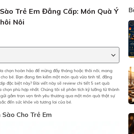
B
 Sào Trẻ Em Đẳng Cấp: Món Quà Ý
hôi Nôi
ựa chọn hoàn hảo để mừng đầy tháng hoặc thôi nôi, mang
a cho bé. Bạn đang tìm kiếm một món quà vừa tinh tế, đẳng
p đặc biệt này? Bài viết này sẽ review chi tiết 5 set quà
 chọn phù hợp nhất. Chúng tôi sẽ phân tích kỹ lưỡng từ thành
 gửi gắm trọn vẹn tình yêu thương qua một món quà thật sự
sắc đến sức khỏe và tương lai của bé.
n Sào Cho Trẻ Em