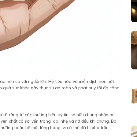
ao hơn so với người lớn. Hệ tiêu hóa và miễn dịch non nớt
n quà sức khỏe này thực sự an toàn và phát huy tối đa công
 rõ ràng từ các thương hiệu uy tín, sở hữu chứng nhận an
n chất có sợi yến trong, dai nhẹ và nở đều khi chưng. Ba
thường hoặc bề mặt láng bóng, vì có thể đã bị pha trộn