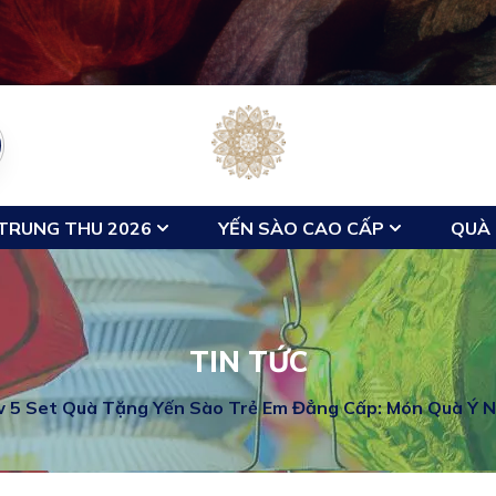
TRUNG THU 2026
YẾN SÀO CAO CẤP
QUÀ 
TIN TỨC
 5 Set Quà Tặng Yến Sào Trẻ Em Đẳng Cấp: Món Quà Ý Ng