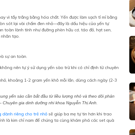
ay vì tẩy trắng bằng hóa chất. Yến được làm sạch tỉ mỉ bằng
òn sót lại vài chấm đen nhỏ—đây là dấu hiệu của yến tự
n toàn lành tính như đường phèn hữu cơ, táo đỏ, hạt sen,
 nhân tạo.
và sự an toàn.
không nên tự ý sử dụng yến sào trừ khi có chỉ định từ chuyên
 nhỏ, khoảng 1-2 gram yến khô mỗi lần, dùng cách ngày (2-3
 sung yến sào cần bắt đầu từ liều lượng nhỏ và theo dõi phản
" – Chuyên gia dinh dưỡng nhi khoa Nguyễn Thị Anh.
g dành riêng cho trẻ nhỏ
sẽ giúp ba mẹ tự tin hơn khi trao
hính là kim chỉ nam để chúng ta cùng khám phá các set quà