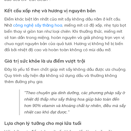
Kết cấu xốp nhẹ và hương vị nguyên bản
Điểm khác biệt lớn nhất của mít sấy không dầu nằm ở kết cấu.
Nhờ
công nghệ sấy thăng hoa
, miếng mít có độ xốp, nhẹ tựa bọt
biển thay vì giòn tan như loại chiên. Khi thưởng thức, miếng mít
sẽ tan dần trong miệng, hoàn nguyên và giải phóng trọn vẹn vị
chua ngọt nguyên bản của quả tươi. Hương vị không hề bị biến
đổi bởi nhiệt độ cao và hoàn toàn không có mùi dầu mỡ.
Giá trị sức khỏe là ưu điểm vượt trội
Đây là yếu tố then chốt giúp mít sấy không dầu được ưa chuộng.
Quy trình sấy hiện đại không sử dụng dầu và thường không
thêm đường phụ gia.
"Theo chuyên gia dinh dưỡng, các phương pháp sấy ở
nhiệt độ thấp như sấy thăng hoa giúp bảo toàn đến
hơn 90% vitamin và khoáng chất tự nhiên, điều mà sấy
nhiệt cao khó đạt được."
Lựa chọn lý tưởng cho mọi lứa tuổi