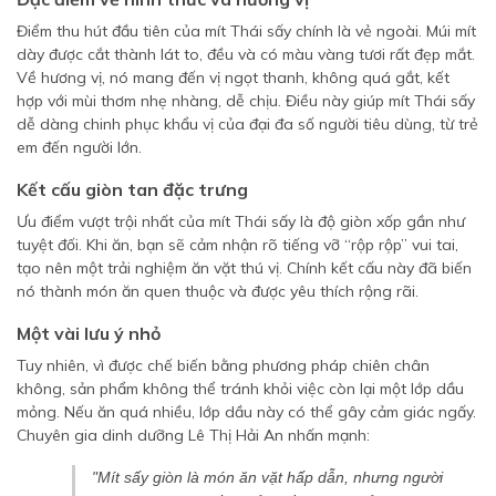
Điểm thu hút đầu tiên của mít Thái sấy chính là vẻ ngoài. Múi mít
dày được cắt thành lát to, đều và có màu vàng tươi rất đẹp mắt.
Về hương vị, nó mang đến vị ngọt thanh, không quá gắt, kết
hợp với mùi thơm nhẹ nhàng, dễ chịu. Điều này giúp mít Thái sấy
dễ dàng chinh phục khẩu vị của đại đa số người tiêu dùng, từ trẻ
em đến người lớn.
Kết cấu giòn tan đặc trưng
Ưu điểm vượt trội nhất của mít Thái sấy là độ giòn xốp gần như
tuyệt đối. Khi ăn, bạn sẽ cảm nhận rõ tiếng vỡ “rộp rộp” vui tai,
tạo nên một trải nghiệm ăn vặt thú vị. Chính kết cấu này đã biến
nó thành món ăn quen thuộc và được yêu thích rộng rãi.
Một vài lưu ý nhỏ
Tuy nhiên, vì được chế biến bằng phương pháp chiên chân
không, sản phẩm không thể tránh khỏi việc còn lại một lớp dầu
mỏng. Nếu ăn quá nhiều, lớp dầu này có thể gây cảm giác ngấy.
Chuyên gia dinh dưỡng Lê Thị Hải An nhấn mạnh:
"Mít sấy giòn là món ăn vặt hấp dẫn, nhưng người