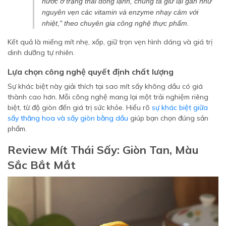
nước ở trạng thái đông lạnh, chúng ta giữ lại gần như
nguyên vẹn các vitamin và enzyme nhạy cảm với
nhiệt," theo chuyên gia công nghệ thực phẩm.
Kết quả là miếng mít nhẹ, xốp, giữ trọn vẹn hình dáng và giá trị
dinh dưỡng tự nhiên.
Lựa chọn công nghệ quyết định chất lượng
Sự khác biệt này giải thích tại sao mít sấy không dầu có giá
thành cao hơn. Mỗi công nghệ mang lại một trải nghiệm riêng
biệt, từ độ giòn đến giá trị sức khỏe. Hiểu rõ
sự khác biệt giữa
sấy thăng hoa và sấy giòn bằng dầu
giúp bạn chọn đúng sản
phẩm.
Review Mít Thái Sấy: Giòn Tan, Màu
Sắc Bắt Mắt