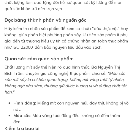
chất lượng làm quà tặng đòi hỏi sự quan sát kỹ lưỡng để món
quà sức khỏe trở nên trọn vẹn.
Đọc bảng thành phần và nguồn gốc
Hãy kiểm tra nhãn sản phẩm để xem có chứa "dầu thực vật" hay
không, giúp phân biệt phương pháp sấy. Ưu tiên sản phẩm ít phụ
gia, đến từ thương hiệu uy tín có chứng nhận an toàn thực phẩm
như ISO 22000, đảm bảo nguyên liệu đầu vào sạch.
Quan sát cảm quan sản phẩm
Chất lượng mít sấy thể hiện rõ qua hình thức. Bà Nguyễn Thị
Bích Trâm, chuyên gia công nghệ thực phẩm, chia sẻ:
"Màu sắc
của mít sấy là chỉ báo quan trọng. Miếng mít vàng tươi tự nhiên,
không ngả nâu sậm, thường giữ được hương vị và dưỡng chất tốt
hơn."
Hình dáng:
Miếng mít còn nguyên múi, dày thịt, không bị vỡ
nát.
Màu sắc:
Màu vàng tươi đồng đều, không có đốm thâm
đen.
Kiểm tra bao bì