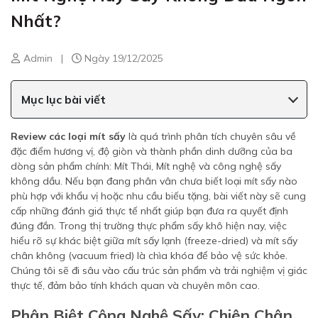
Nhất?
Admin
|
Ngày 19/12/2025
Mục lục bài viết
Review các loại mít sấy
là quá trình phân tích chuyên sâu về
đặc điểm hương vị, độ giòn và thành phần dinh dưỡng của ba
dòng sản phẩm chính: Mít Thái, Mít nghệ và công nghệ sấy
không dầu. Nếu bạn đang phân vân chưa biết loại mít sấy nào
phù hợp với khẩu vị hoặc nhu cầu biếu tặng, bài viết này sẽ cung
cấp những đánh giá thực tế nhất giúp bạn đưa ra quyết định
đúng đắn. Trong thị trường thực phẩm sấy khô hiện nay, việc
hiểu rõ sự khác biệt giữa mít sấy lạnh (freeze-dried) và mít sấy
chân không (vacuum fried) là chìa khóa để bảo vệ sức khỏe.
Chúng tôi sẽ đi sâu vào cấu trúc sản phẩm và trải nghiệm vị giác
thực tế, đảm bảo tính khách quan và chuyên môn cao.
Phân Biệt Công Nghệ Sấy: Chiên Chân