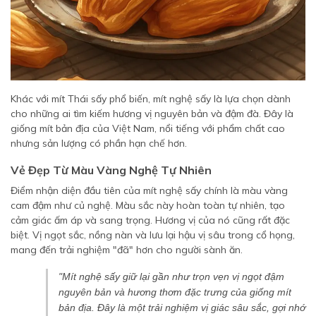
Khác với mít Thái sấy phổ biến, mít nghệ sấy là lựa chọn dành
cho những ai tìm kiếm hương vị nguyên bản và đậm đà. Đây là
giống mít bản địa của Việt Nam, nổi tiếng với phẩm chất cao
nhưng sản lượng có phần hạn chế hơn.
Vẻ Đẹp Từ Màu Vàng Nghệ Tự Nhiên
Điểm nhận diện đầu tiên của mít nghệ sấy chính là màu vàng
cam đậm như củ nghệ. Màu sắc này hoàn toàn tự nhiên, tạo
cảm giác ấm áp và sang trọng. Hương vị của nó cũng rất đặc
biệt. Vị ngọt sắc, nồng nàn và lưu lại hậu vị sâu trong cổ họng,
mang đến trải nghiệm "đã" hơn cho người sành ăn.
"Mít nghệ sấy giữ lại gần như trọn vẹn vị ngọt đậm
nguyên bản và hương thơm đặc trưng của giống mít
bản địa. Đây là một trải nghiệm vị giác sâu sắc, gợi nhớ