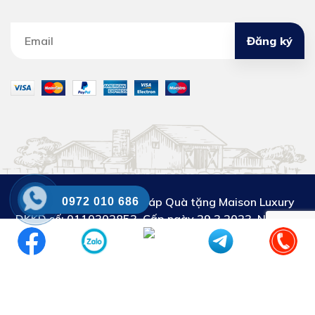
Đăng ký
Công ty Cổ phần Giải pháp Quà tặng Maison Luxury
0972 010 686
DKKD số:
0110302853. Cấp ngày 29.3.2023. Nơi cấp:
Sở KH&ĐT thành phố Hà Nội