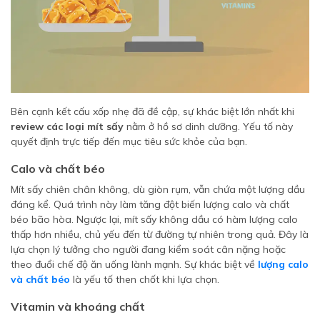
Bên cạnh kết cấu xốp nhẹ đã đề cập, sự khác biệt lớn nhất khi
review các loại mít sấy
nằm ở hồ sơ dinh dưỡng. Yếu tố này
quyết định trực tiếp đến mục tiêu sức khỏe của bạn.
Calo và chất béo
Mít sấy chiên chân không, dù giòn rụm, vẫn chứa một lượng dầu
đáng kể. Quá trình này làm tăng đột biến lượng calo và chất
béo bão hòa. Ngược lại, mít sấy không dầu có hàm lượng calo
thấp hơn nhiều, chủ yếu đến từ đường tự nhiên trong quả. Đây là
lựa chọn lý tưởng cho người đang kiểm soát cân nặng hoặc
theo đuổi chế độ ăn uống lành mạnh. Sự khác biệt về
lượng calo
và chất béo
là yếu tố then chốt khi lựa chọn.
Vitamin và khoáng chất