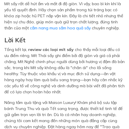
Mít sấy rất dễ hút ẩm và mất đi độ giòn. Vì vậy, bao bì kín khí là
yếu tố quyết định. Hãy chọn sản phẩm trong túi tráng bạc có
khóa zip hoặc hũ PET nắp vặn kín. Đây là chi tiết nhỏ nhưng thể
hiện sự chu đáo, giúp món quà giữ trọn chất lượng, đúng tinh
thần của một
cẩm nang mua sắm hoa quả sấy
chuyên nghiệp.
Lời Kết
Tổng kết lại,
review các loại mít sấy
cho thấy mỗi loại đều có
ưu điểm riêng. Mít Thái sấy ghi điểm bởi độ giòn và giá cả phải
chăng, Mít Nghệ chinh phục người dùng bởi hương vị đậm đà bản
sắc, trong khi Mít sấy không dầu là "chân ái" cho lối sống
healthy. Tùy thuộc vào khẩu vị và mục đích sử dụng—ăn vặt
hàng ngày hay làm quà biếu sang trọng—bạn hãy cân nhắc kỹ
các yếu tố về công nghệ và dinh dưỡng mà bài viết đã phân tích
để có lựa chọn hoàn hảo nhất.
Nâng tầm quà tặng với Maison Luxury! Khám phá bộ sưu tập
bánh Trung Thu và quà Tết sang trọng, được thiết kế tinh tế để
gửi gắm trọn vẹn lời tri ân. Dù là cá nhân hay doanh nghiệp,
chúng tôi cam kết mang đến những món quà đẳng cấp cùng
dịch vụ chuyên nghiệp. Đặt hàng ngay hôm nay để "Trao quà