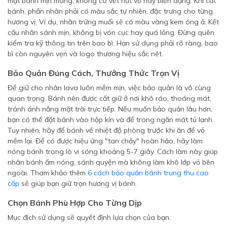
mặt bánh mịn màng, không có vết nứt vỡ hay biến dạng. Khi cắt
bánh, phần nhân phải có màu sắc tự nhiên, đặc trưng cho từng
hương vị. Ví dụ, nhân trứng muối sẽ có màu vàng kem óng ả. Kết
cấu nhân sánh mịn, không bị vón cục hay quá lỏng. Đừng quên
kiểm tra kỹ thông tin trên bao bì. Hạn sử dụng phải rõ ràng, bao
bì còn nguyên vẹn và logo thương hiệu sắc nét.
Bảo Quản Đúng Cách, Thưởng Thức Trọn Vị
Để giữ cho nhân lava luôn mềm mịn, việc bảo quản là vô cùng
quan trọng. Bánh nên được cất giữ ở nơi khô ráo, thoáng mát,
tránh ánh nắng mặt trời trực tiếp. Nếu muốn bảo quản lâu hơn,
bạn có thể đặt bánh vào hộp kín và để trong ngăn mát tủ lạnh.
Tuy nhiên, hãy để bánh về nhiệt độ phòng trước khi ăn để vỏ
mềm lại. Để có được hiệu ứng "tan chảy" hoàn hảo, hãy làm
nóng bánh trong lò vi sóng khoảng 5-7 giây. Cách làm này giúp
nhân bánh ấm nóng, sánh quyện mà không làm khô lớp vỏ bên
ngoài. Tham khảo thêm
6 cách bảo quản bánh trung thu cao
cấp
sẽ giúp bạn giữ trọn hương vị bánh.
Chọn Bánh Phù Hợp Cho Từng Dịp
Mục đích sử dụng sẽ quyết định lựa chọn của bạn.