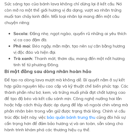
Sức sáng tạo của bánh lava không chỉ dừng lại ở kết cấu. Nó
còn mở ra một thế giới hương vị đa dạng, vượt xa nhân trứng
muối tan chảy kinh điển. Mỗi loại nhân lại mang đến một câu
chuyện riêng:
Socola:
Đắng nhẹ, ngọt ngào, quyến rũ những ai yêu thích
vị ca cao đậm đà.
Phô mai:
Béo ngậy, mằn mặn, tạo nên sự cân bằng hương
vị độc đáo và hiện đại.
Trà xanh:
Thanh mát, thơm dịu, mang đến một nốt hương
tinh tế từ phương Đông.
Bí mật đằng sau dòng nhân hoàn hảo
Để tạo ra dòng lava mượt mà không dễ. Bí quyết nằm ở sự kết
hợp giữa nguyên liệu cao cấp và kỹ thuật chế biến phức tạp. Các
thành phần như bơ, kem, và trứng muối phải đạt chất lượng cao
để tạo độ béo và kết cấu sánh mịn. Công nghệ nướng hai lần
hoặc hấp cách thủy được áp dụng để lớp vỏ ngoài chín vàng mà
phần nhân bên trong vẫn giữ được trạng thái lỏng. Chính vì cấu
trúc đặc biệt này, việc
bảo quản bánh trung thu
cũng đòi hỏi sự
cẩn trọng hơn để đảm bảo hương vị và an toàn, sẵn sàng cho
hành trình khám phá các thương hiệu cụ thể.