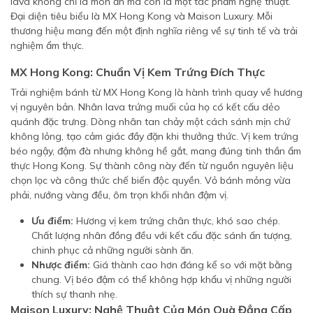
lava không chỉ là món ăn mà còn là một tác phẩm nghệ thuật.
Đại diện tiêu biểu là MX Hong Kong và Maison Luxury. Mỗi
thương hiệu mang đến một định nghĩa riêng về sự tinh tế và trải
nghiệm ẩm thực.
MX Hong Kong: Chuẩn Vị Kem Trứng Đích Thực
Trải nghiệm bánh từ MX Hong Kong là hành trình quay về hương
vị nguyên bản. Nhân lava trứng muối của họ có kết cấu dẻo
quánh đặc trưng. Dòng nhân tan chảy một cách sánh mịn chứ
không lỏng, tạo cảm giác đầy đặn khi thưởng thức. Vị kem trứng
béo ngậy, đậm đà nhưng không hề gắt, mang đúng tinh thần ẩm
thực Hong Kong. Sự thành công này đến từ nguồn nguyên liệu
chọn lọc và công thức chế biến độc quyền. Vỏ bánh mỏng vừa
phải, nướng vàng đều, ôm trọn khối nhân đậm vị.
Ưu điểm:
Hương vị kem trứng chân thực, khó sao chép.
Chất lượng nhân đồng đều với kết cấu đặc sánh ấn tượng,
chinh phục cả những người sành ăn.
Nhược điểm:
Giá thành cao hơn đáng kể so với mặt bằng
chung. Vị béo đậm có thể không hợp khẩu vị những người
thích sự thanh nhẹ.
Maison Luxury: Nghệ Thuật Của Món Quà Đẳng Cấp