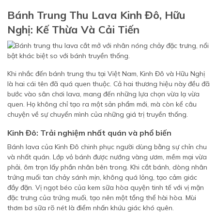
Bánh Trung Thu Lava Kinh Đô, Hữu
Nghị: Kế Thừa Và Cải Tiến
Khi nhắc đến bánh trung thu tại Việt Nam, Kinh Đô và Hữu Nghị
là hai cái tên đã quá quen thuộc. Cả hai thương hiệu này đều đã
bước vào sân chơi lava, mang đến những lựa chọn vừa lạ vừa
quen. Họ không chỉ tạo ra một sản phẩm mới, mà còn kể câu
chuyện về sự chuyển mình của những giá trị truyền thống.
Kinh Đô: Trải nghiệm nhất quán và phổ biến
Bánh lava của Kinh Đô chinh phục người dùng bằng sự chỉn chu
và nhất quán. Lớp vỏ bánh được nướng vàng ươm, mềm mại vừa
phải, ôm trọn lấy phần nhân bên trong. Khi cắt bánh, dòng nhân
trứng muối tan chảy sánh mịn, không quá lỏng, tạo cảm giác
đầy đặn. Vị ngọt béo của kem sữa hòa quyện tinh tế với vị mặn
đặc trưng của trứng muối, tạo nên một tổng thể hài hòa. Mùi
thơm bơ sữa rõ nét là điểm nhấn khứu giác khó quên.