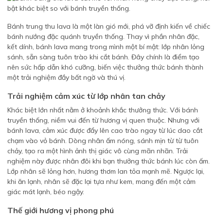
Bánh trung thu lava là một làn gió mới, phá vỡ định kiến về chiếc
bánh nướng đặc quánh truyền thống. Thay vì phần nhân đặc,
kết dính, bánh lava mang trong mình một bí mật: lớp nhân lỏng
sánh, sẵn sàng tuôn trào khi cắt bánh. Đây chính là điểm tạo
nên sức hấp dẫn khó cưỡng, biến việc thưởng thức bánh thành
một trải nghiệm đầy bất ngờ và thú vị.
Trải nghiệm cảm xúc từ lớp nhân tan chảy
Khác biệt lớn nhất nằm ở khoảnh khắc thưởng thức. Với bánh
truyền thống, niềm vui đến từ hương vị quen thuộc. Nhưng với
bánh lava, cảm xúc được đẩy lên cao trào ngay từ lúc dao cắt
chạm vào vỏ bánh. Dòng nhân ấm nóng, sánh mịn từ từ tuôn
chảy, tạo ra một hình ảnh thị giác vô cùng mãn nhãn. Trải
nghiệm này được nhân đôi khi bạn thưởng thức bánh lúc còn ấm.
Lớp nhân sẽ lỏng hơn, hương thơm lan tỏa mạnh mẽ. Ngược lại,
khi ăn lạnh, nhân sẽ đặc lại tựa như kem, mang đến một cảm
giác mát lạnh, béo ngậy.
Thế giới hương vị phong phú