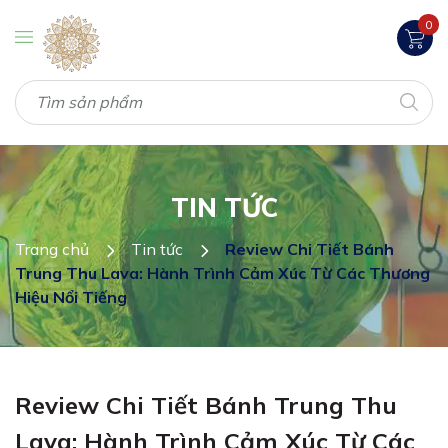
0
TIN TỨC
Trang chủ
Tin tức
Review Chi Tiết Bánh
Trung Thu Lava: Hành Trình Cảm Xúc Từ Các Thương
Hiệu Nổi Tiếng
Review Chi Tiết Bánh Trung Thu
Lava: Hành Trình Cảm Xúc Từ Các