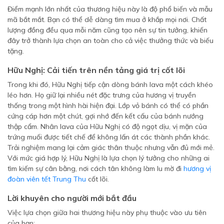
Điểm mạnh lớn nhất của thương hiệu này là độ phổ biến và mẫu
mã bắt mắt. Bạn có thể dễ dàng tìm mua ở khắp mọi nơi. Chất
lượng đồng đều qua mỗi năm cũng tạo nên sự tin tưởng, khiến
đây trở thành lựa chọn an toàn cho cả việc thưởng thức và biếu
tặng.
Hữu Nghị: Cải tiến trên nền tảng giá trị cốt lõi
Trong khi đó, Hữu Nghị tiếp cận dòng bánh lava một cách khéo
léo hơn. Họ giữ lại nhiều nét đặc trưng của hương vị truyền
thống trong một hình hài hiện đại. Lớp vỏ bánh có thể có phần
cứng cáp hơn một chút, gợi nhớ đến kết cấu của bánh nướng
thập cẩm. Nhân lava của Hữu Nghị có độ ngọt dịu, vị mặn của
trứng muối được tiết chế để không lấn át các thành phần khác.
Trải nghiệm mang lại cảm giác thân thuộc nhưng vẫn đủ mới mẻ.
Với mức giá hợp lý, Hữu Nghị là lựa chọn lý tưởng cho những ai
tìm kiếm sự cân bằng, nơi cách tân không làm lu mờ đi
hương vị
đoàn viên tết Trung Thu
cốt lõi.
Lời khuyên cho người mới bắt đầu
Việc lựa chọn giữa hai thương hiệu này phụ thuộc vào ưu tiên
của bạn: