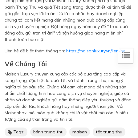
Nâng tầm quà tặng với Maison Luxury! Khám phá bộ sưu tập
bánh Trung Thu và quà Tết sang trọng, được thiết kế tinh tế để
gửi gắm trọn vẹn lời tri ân. Dù là cá nhân hay doanh nghiệp,
chúng tôi cam kết mang đến những món quà đẳng cấp cùng
dịch vụ chuyên nghiệp. Đặt hàng ngay hôm nay để "Trao quà
đẳng cấp, gửi trọn tri ân!" và tận hưởng giao hàng miễn phí,
thanh toán bảo mật.
Liên hệ để biết thêm thông tin:
https://maisonluxury.vn/lien-he
Về Chúng Tôi
Maison Luxury chuyên cung cấp các bộ quà tặng cao cấp và
sang trọng, đặc biệt là quà Tết và bánh Trung Thu, mang ý
nghĩa tri ân sâu sắc. Chúng tôi cam kết mang đến những sản
phẩm chất lượng tinh hoa cùng dịch vụ chuyên nghiệp, giúp cá
nhân và doanh nghiệp gửi gắm thông điệp yêu thương và đẳng
cấp đến đối tác, khách hàng hay những người thân yêu. Với
Maisonbox, mỗi món quà không chỉ là vật chất mà còn là biểu
tượng của sự trân trọng và tinh tế.
Tags:
bánh trung thu
maison
tết trung thu