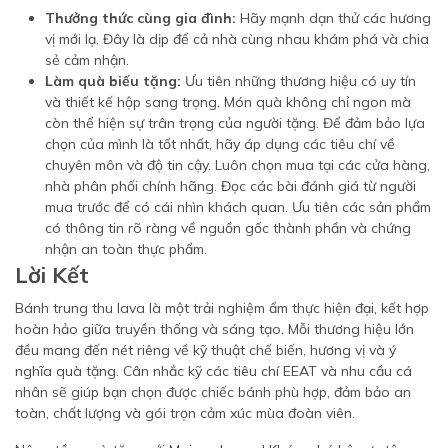
Thưởng thức cùng gia đình:
Hãy mạnh dạn thử các hương
vị mới lạ. Đây là dịp để cả nhà cùng nhau khám phá và chia
sẻ cảm nhận.
Làm quà biếu tặng:
Ưu tiên những thương hiệu có uy tín
và thiết kế hộp sang trọng. Món quà không chỉ ngon mà
còn thể hiện sự trân trọng của người tặng. Để đảm bảo lựa
chọn của mình là tốt nhất, hãy áp dụng các tiêu chí về
chuyên môn và độ tin cậy. Luôn chọn mua tại các cửa hàng,
nhà phân phối chính hãng. Đọc các bài đánh giá từ người
mua trước để có cái nhìn khách quan. Ưu tiên các sản phẩm
có thông tin rõ ràng về nguồn gốc thành phần và chứng
nhận an toàn thực phẩm.
Lời Kết
Bánh trung thu lava là một trải nghiệm ẩm thực hiện đại, kết hợp
hoàn hảo giữa truyền thống và sáng tạo. Mỗi thương hiệu lớn
đều mang đến nét riêng về kỹ thuật chế biến, hương vị và ý
nghĩa quà tặng. Cân nhắc kỹ các tiêu chí EEAT và nhu cầu cá
nhân sẽ giúp bạn chọn được chiếc bánh phù hợp, đảm bảo an
toàn, chất lượng và gói trọn cảm xúc mùa đoàn viên.