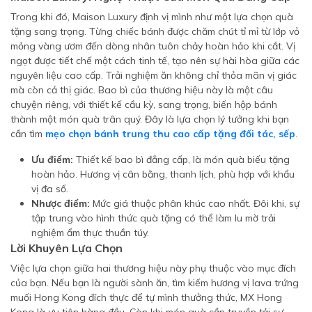
Trong khi đó, Maison Luxury định vị mình như một lựa chọn quà
tặng sang trọng. Từng chiếc bánh được chăm chút tỉ mỉ từ lớp vỏ
mỏng vàng ươm đến dòng nhân tuôn chảy hoàn hảo khi cắt. Vị
ngọt được tiết chế một cách tinh tế, tạo nên sự hài hòa giữa các
nguyên liệu cao cấp. Trải nghiệm ăn không chỉ thỏa mãn vị giác
mà còn cả thị giác. Bao bì của thương hiệu này là một câu
chuyện riêng, với thiết kế cầu kỳ, sang trọng, biến hộp bánh
thành một món quà trân quý. Đây là lựa chọn lý tưởng khi bạn
cần tìm
mẹo chọn bánh trung thu cao cấp tặng đối tác, sếp
.
Ưu điểm:
Thiết kế bao bì đẳng cấp, là món quà biếu tặng
hoàn hảo. Hương vị cân bằng, thanh lịch, phù hợp với khẩu
vị đa số.
Nhược điểm:
Mức giá thuộc phân khúc cao nhất. Đôi khi, sự
tập trung vào hình thức quà tặng có thể làm lu mờ trải
nghiệm ẩm thực thuần túy.
Lời Khuyên Lựa Chọn
Việc lựa chọn giữa hai thương hiệu này phụ thuộc vào mục đích
của bạn. Nếu bạn là người sành ăn, tìm kiếm hương vị lava trứng
muối Hong Kong đích thực để tự mình thưởng thức, MX Hong