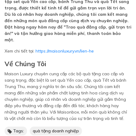
tập set quà Yến cao cấp, bánh Trung Thu và quà Tết sang
trọng, được thiết kế tinh tế để gửi gắm trọn vẹn lời tri ân.
Dù là cá nhân hay doanh nghiệp, chúng tôi cam kết mang
đến những món quà đẳng cấp cùng dịch vụ chuyên nghiệp.
Đặt hàng ngay hôm nay để "Trao quà đẳng cấp, gửi trọn tri
ân!" và tận hưởng giao hàng miễn phí, thanh toán bảo
mật.
Xem chi tiết tại:
https://maisonluxury.vn/lien-he
Về Chúng Tôi
Maison Luxury chuyên cung cấp các bộ quà tặng cao cấp và
sang trọng, đặc biệt là set quà Yến cao cấp, quà Tết và bánh
Trung Thu, mang ý nghĩa tri ân sâu sắc. Chúng tôi cam kết
mang đến những sản phẩm chất lượng tinh hoa cùng dịch vụ
chuyên nghiệp, giúp cá nhân và doanh nghiệp gửi gắm thông
điệp yêu thương và đẳng cấp đến đối tác, khách hàng hay
những người thân yêu. Với Maisonbox, mỗi món quà không chỉ
là vật chất mà còn là biểu tượng của sự trân trọng và tinh tế.
Tags:
quà tặng doanh nghiệp