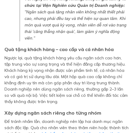
chức tại Viện Nghiên cứu Quản trị Doanh nghiệp:
"Ngân sách quà tặng nhân viên không nhất thiết phải
cao, nhưng phải đều tay và thể hiện sự quan tâm. Khi
món quà vượt quá kỳ vọng, nhân viên dễ rơi vào trạng
thái 'căng thẳng nhận quà', làm giảm ý nghĩa động
viên."
Quà tặng khách hàng – cao cấp và cá nhân hóa
Ngược lại, quà tặng khách hàng yêu cầu ngân sách cao hơn,
tập trung vào sự sang trọng và thể hiện đẳng cấp thương hiệu.
Khách hàng kỳ vọng nhận được sản phẩm tinh tế, cá nhân hóa
và có giá trị sử dụng lâu dài. Một hộp quà cao cấp không chỉ
khẳng định uy tín mà còn góp phần duy trì lòng trung thành.
Doanh nghiệp nên dùng ngân sách riêng, thường gấp 2–3 lần
so với quà nội bộ. Việc tiết kiệm sai chỗ có thể khiến đối tác cảm
thấy không được trân trọng.
Xây dựng ngân sách riêng cho từng nhóm
Để tránh nhầm lẫn, doanh nghiệp nên lập hai danh mục ngân
sách độc lập. Quà cho nhân viên theo thâm niên hoặc thành tích