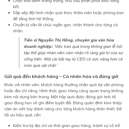
Chọn thời điểm trang trọng, như sau phần phát biểu tổng
kết.
Sắp xếp đội hình nhận quà theo thâm niên hoặc phòng ban
để tăng tính hệ thống.
Chuẩn bị sẵn lời chúc ngắn gọn, chân thành cho từng cá
nhân.
Tiến sĩ Nguyễn Thị Hồng, chuyên gia văn hóa
doanh nghiệp:
'Việc trao quà trong không gian lễ hội
tập thể giúp nhân viên cảm nhận rõ ràng giá trị của sự
cống hiến. Một cái bắt tay từ CEO có sức nặng hơn cả
món quà vật chất.'
Gửi quà đến khách hàng – Cá nhân hóa và đúng giờ
Khác với nhân viên, khách hàng thường nhận quà tại văn phòng
hoặc địa chỉ riêng. Hình thức giao hàng cũng quan trọng không
kém nội dung bên trong. Một hộp quà được đóng gói tinh tế,
giao đúng hẹn sẽ ghi điểm tuyệt đối. Đừng quên đính kèm thiệp
cảm ơn viết tay dành riêng cho từng khách hàng thân thiết. Để
tối ưu hiệu quả, cần:
Kiểm tra kỹ địa chỉ và thời gian giao hàng, tránh sự cố trễ.