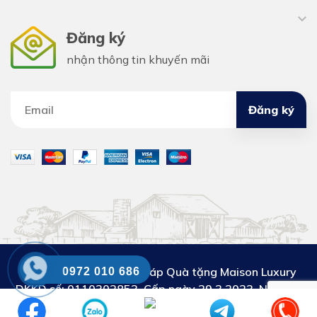
Đăng ký
nhận thông tin khuyến mãi
Đăng ký
Công ty Cổ phần Giải pháp Quà tặng Maison Luxury
0972 010 686
DKKD số:
0110302853. Cấp ngày 29.3.2023. Nơi cấp:
Sở KH&ĐT thành phố Hà Nội