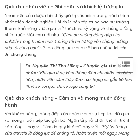
Quà cho nhân viên – Ghi nhận và khích lệ tương lai
Nhân viên cần được nhìn thấy giá trị của mình trong hành trình
phát triển doanh nghiệp. Lời chúc nên tập trung vào sự trưởng
thành, khả năng vượt qua thử thách và kỳ vọng về chặng đường
phía trước. Một câu nói như:
“Cảm ơn những đóng góp của
anh/chị trong 5 năm qua. Chúng tôi tin tưởng vào chặng đường
sắp tới cùng bạn”
sẽ tạo động lực mạnh mẽ hơn những lời cảm
ơn chung chung.
Dr. Nguyễn Thị Thu Hằng – Chuyên gia tâm lý tổ
chức:
'Khi quà tặng kèm thông điệp ghi nhận cá nhân
hóa, nhân viên cảm thấy được coi trọng và gắn bó hơn
40% so với quà chỉ có logo công ty.'
Quà cho khách hàng – Cảm ơn và mong muốn đồng
hành
Với khách hàng, thông điệp cần nhấn mạnh sự hợp tác đã qua
và mong muốn tiếp tục gắn bó. Ngôn từ phải chân thành, tránh
sáo rỗng. Thay vì “Cảm ơn quý khách”, hãy viết:
“Sự tin tưởng
của anh/chị là động lực để chúng tôi hoàn thiện mỗi ngày. Mong