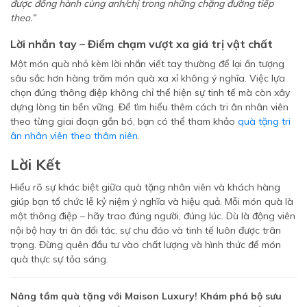
được đồng hành cùng anh/chị trong những chặng đường tiếp
theo.”
Lời nhắn tay – Điểm chạm vượt xa giá trị vật chất
Một món quà nhỏ kèm lời nhắn viết tay thường để lại ấn tượng
sâu sắc hơn hàng trăm món quà xa xỉ không ý nghĩa. Việc lựa
chọn đúng thông điệp không chỉ thể hiện sự tinh tế mà còn xây
dựng lòng tin bền vững. Để tìm hiểu thêm cách tri ân nhân viên
theo từng giai đoạn gắn bó, bạn có thể tham khảo
quà tặng tri
ân nhân viên theo thâm niên
.
Lời Kết
Hiểu rõ sự khác biệt giữa quà tặng nhân viên và khách hàng
giúp bạn tổ chức lễ kỷ niệm ý nghĩa và hiệu quả. Mỗi món quà là
một thông điệp – hãy trao đúng người, đúng lúc. Dù là động viên
nội bộ hay tri ân đối tác, sự chu đáo và tinh tế luôn được trân
trọng. Đừng quên đầu tư vào chất lượng và hình thức để món
quà thực sự tỏa sáng.
Nâng tầm quà tặng với Maison Luxury! Khám phá bộ sưu