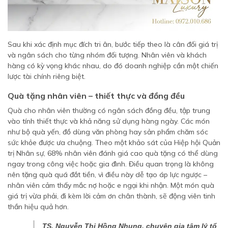
Sau khi xác định mục đích tri ân, bước tiếp theo là cân đối giá trị
và ngân sách cho từng nhóm đối tượng. Nhân viên và khách
hàng có kỳ vọng khác nhau, do đó doanh nghiệp cần một chiến
lược tài chính riêng biệt.
Quà tặng nhân viên – thiết thực và đồng đều
Quà cho nhân viên thường có ngân sách đồng đều, tập trung
vào tính thiết thực và khả năng sử dụng hàng ngày. Các món
như bộ quà yến, đồ dùng văn phòng hay sản phẩm chăm sóc
sức khỏe được ưa chuộng. Theo một khảo sát của Hiệp hội Quản
trị Nhân sự, 68% nhân viên đánh giá cao quà tặng có thể dùng
ngay trong công việc hoặc gia đình. Điều quan trọng là không
nên tặng quà quá đắt tiền, vì điều này dễ tạo áp lực ngược –
nhân viên cảm thấy mắc nợ hoặc e ngại khi nhận. Một món quà
giá trị vừa phải, đi kèm lời cảm ơn chân thành, sẽ động viên tinh
thần hiệu quả hơn.
TS. Nguyễn Thị Hồng Nhung, chuyên gia tâm lý tổ