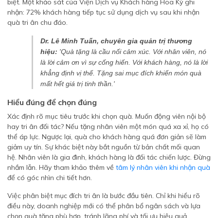
biệt. Một khảo sát của Viện Dịch vụ Khách hàng Hoa Kỳ ghi
nhận: 72% khách hàng tiếp tục sử dụng dịch vụ sau khi nhận
quà tri ân chu đáo.
Dr. Lê Minh Tuấn, chuyên gia quản trị thương
hiệu:
'Quà tặng là cầu nối cảm xúc. Với nhân viên, nó
là lời cảm ơn vì sự cống hiến. Với khách hàng, nó là lời
khẳng định vị thế. Tặng sai mục đích khiến món quà
mất hết giá trị tinh thần.'
Hiểu đúng để chọn đúng
Xác định rõ mục tiêu trước khi chọn quà. Muốn động viên nội bộ
hay tri ân đối tác? Nếu tặng nhân viên một món quá xa xỉ, họ có
thể áp lực. Ngược lại, quà cho khách hàng quá đơn giản sẽ làm
giảm uy tín. Sự khác biệt này bắt nguồn từ bản chất mối quan
hệ. Nhân viên là gia đình, khách hàng là đối tác chiến lược. Đừng
nhầm lẫn. Hãy tham khảo thêm về
tâm lý nhân viên khi nhận quà
để có góc nhìn chi tiết hơn.
Việc phân biệt mục đích tri ân là bước đầu tiên. Chỉ khi hiểu rõ
điều này, doanh nghiệp mới có thể phân bổ ngân sách và lựa
chọn quà tặng phù hợp, tránh lãng phí và tối ưu hiệu quả.