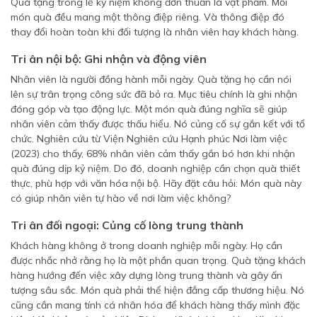
Quà tặng trong lễ kỷ niệm không đơn thuần là vật phẩm. Mỗi
món quà đều mang một thông điệp riêng. Và thông điệp đó
thay đổi hoàn toàn khi đối tượng là nhân viên hay khách hàng.
Tri ân nội bộ: Ghi nhận và động viên
Nhân viên là người đồng hành mỗi ngày. Quà tặng họ cần nói
lên sự trân trọng công sức đã bỏ ra. Mục tiêu chính là ghi nhận
đóng góp và tạo động lực. Một món quà đúng nghĩa sẽ giúp
nhân viên cảm thấy được thấu hiểu. Nó củng cố sự gắn kết với tổ
chức. Nghiên cứu từ Viện Nghiên cứu Hạnh phúc Nơi làm việc
(2023) cho thấy, 68% nhân viên cảm thấy gắn bó hơn khi nhận
quà đúng dịp kỷ niệm. Do đó, doanh nghiệp cần chọn quà thiết
thực, phù hợp với văn hóa nội bộ. Hãy đặt câu hỏi: Món quà này
có giúp nhân viên tự hào về nơi làm việc không?
Tri ân đối ngoại: Củng cố lòng trung thành
Khách hàng không ở trong doanh nghiệp mỗi ngày. Họ cần
được nhắc nhở rằng họ là một phần quan trọng. Quà tặng khách
hàng hướng đến việc xây dựng lòng trung thành và gây ấn
tượng sâu sắc. Món quà phải thể hiện đẳng cấp thương hiệu. Nó
cũng cần mang tính cá nhân hóa để khách hàng thấy mình đặc