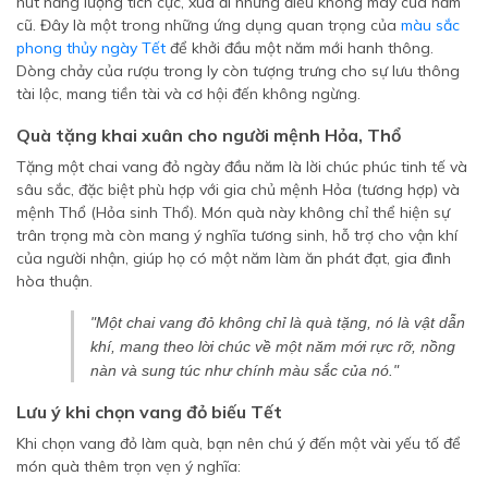
hút năng lượng tích cực, xua đi những điều không may của năm
cũ. Đây là một trong những ứng dụng quan trọng của
màu sắc
phong thủy ngày Tết
để khởi đầu một năm mới hanh thông.
Dòng chảy của rượu trong ly còn tượng trưng cho sự lưu thông
tài lộc, mang tiền tài và cơ hội đến không ngừng.
Quà tặng khai xuân cho người mệnh Hỏa, Thổ
Tặng một chai vang đỏ ngày đầu năm là lời chúc phúc tinh tế và
sâu sắc, đặc biệt phù hợp với gia chủ mệnh Hỏa (tương hợp) và
mệnh Thổ (Hỏa sinh Thổ). Món quà này không chỉ thể hiện sự
trân trọng mà còn mang ý nghĩa tương sinh, hỗ trợ cho vận khí
của người nhận, giúp họ có một năm làm ăn phát đạt, gia đình
hòa thuận.
"Một chai vang đỏ không chỉ là quà tặng, nó là vật dẫn
khí, mang theo lời chúc về một năm mới rực rỡ, nồng
nàn và sung túc như chính màu sắc của nó."
Lưu ý khi chọn vang đỏ biếu Tết
Khi chọn vang đỏ làm quà, bạn nên chú ý đến một vài yếu tố để
món quà thêm trọn vẹn ý nghĩa: