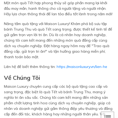
Một món quà Tết hợp phong thủy sẽ góp phần mang lại khởi
đầu may mắn, hanh thông cho cả người tặng và người nhận.
Hãy lựa chọn thông thái để lan tỏa điều tốt lành trong năm mới!
Nâng tầm quà tặng với Maison Luxury! Khám phá bộ sưu tập
bánh Trung Thu và quà Tết sang trọng, được thiết kế tinh tế để
gửi gắm trọn vẹn lời tri ân. Dù là cá nhân hay doanh nghiệp,
chúng tôi cam kết mang đến những món quà đẳng cấp cùng
dịch vụ chuyên nghiệp. Đặt hàng ngay hôm nay để "Trao quà
đẳng cấp, gửi trọn tri ân!" và tận hưởng giao hàng miễn phí,
thanh toán bảo mật.
Liên hệ để biết thêm thông tin:
https://maisonluxury.vn/lien-he
Về Chúng Tôi
Maison Luxury chuyên cung cấp các bộ quà tặng cao cấp và
sang trọng, đặc biệt là quà Tết và bánh Trung Thu, mang ý
nghĩa tri ân sâu sắc. Chúng tôi cam kết mang đến những sản
phẩm chất lượng tinh hoa cùng dịch vụ chuyên nghiệp, giúp cá
nhân và doanh nghiệp gửi gắm thông điệp yêu thương và đẳng
cấp đến đối tác, khách hàng hay những người thân yêu. Với