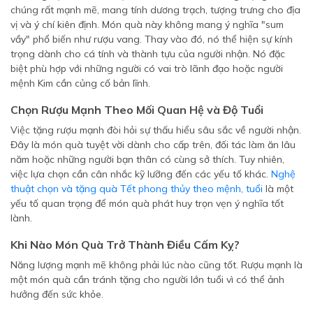
chúng rất mạnh mẽ, mang tính dương trạch, tượng trưng cho địa
vị và ý chí kiên định. Món quà này không mang ý nghĩa "sum
vầy" phổ biến như rượu vang. Thay vào đó, nó thể hiện sự kính
trọng dành cho cá tính và thành tựu của người nhận. Nó đặc
biệt phù hợp với những người có vai trò lãnh đạo hoặc người
mệnh Kim cần củng cố bản lĩnh.
Chọn Rượu Mạnh Theo Mối Quan Hệ và Độ Tuổi
Việc tặng rượu mạnh đòi hỏi sự thấu hiểu sâu sắc về người nhận.
Đây là món quà tuyệt vời dành cho cấp trên, đối tác làm ăn lâu
năm hoặc những người bạn thân có cùng sở thích. Tuy nhiên,
việc lựa chọn cần cân nhắc kỹ lưỡng đến các yếu tố khác.
Nghệ
thuật chọn và tặng quà Tết phong thủy theo mệnh, tuổi
là một
yếu tố quan trọng để món quà phát huy trọn vẹn ý nghĩa tốt
lành.
Khi Nào Món Quà Trở Thành Điều Cấm Kỵ?
Năng lượng mạnh mẽ không phải lúc nào cũng tốt. Rượu mạnh là
một món quà cần tránh tặng cho người lớn tuổi vì có thể ảnh
hưởng đến sức khỏe.