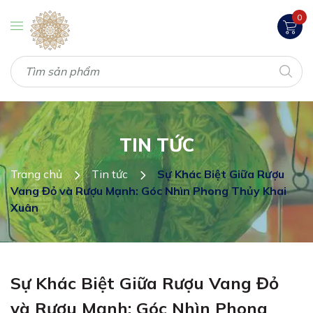
0
TIN TỨC
Trang chủ
Tin tức
Sự Khác Biệt Giữa Rượu
Vang Đỏ và Rượu Mạnh: Góc Nhìn Phong Thủy Khai
Xuân
Sự Khác Biệt Giữa Rượu Vang Đỏ
và Rượu Mạnh: Góc Nhìn Phong