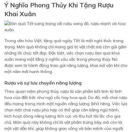
Ý Nghĩa Phong Thủy Khi Tặng Rượu
Khai Xuân
Trong văn hóa Việt, tặng quà ngày Tết là một nghi thức trang
trọng. Món quà không chỉ mang giá trị vật chất mà còn gửi gắm
những lời chúc tốt đẹp. Đặc biệt, việc chọn rượu làm quà khai
xuân mang một tầng ý nghĩa sâu sắc trong phong thủy. Nó
được xem là hành động trao gửi năng lượng, khai mở vận khí cho
một năm mới hanh thông.
Rượu và sự lưu chuyển năng lượng
Theo quan niệm phong thủy, rượu là sản phẩm kết tinh từ tinh
hoa của đất trời, như ngũ cốc hay hoa quả. Do đó, mỗi chai rượu
đều mang trong mình một nguồn năng lượng (khí) riêng. Việc lựa
chọn một chai rượu phù hợp có thể giúp cân bằng ngũ hành,
kích hoạt dòng năng lượng tích cực và thu hút tài lộc cho gia
chủ. Món quà này không chỉ là vật phẩm trưng bày, mà còn là
một vật dẫn khí, giúp không gian sống và bản mệnh của người