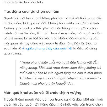
nhận trở nên hài hòa hơn.
Tác động của lựa chọn sai lầm
Ngược lại, một lựa chọn không phù hợp có thể vô tình mang đến
những năng lượng xung đột. Chẳng hạn, một chai rượu có tính
Dương
quá mạnh có thể gây mất cân bằng cho người có bản
mệnh cần sự ôn hòa, tĩnh tại. Thay vì may mắn, món quà sai lầm
có thể mang lại sự bất ổn, xáo trộn không đáng có trong các
mối quan hệ hay công việc ngay từ đầu năm. Đây là lý do tại
sao hiểu rõ
ý nghĩa phong thủy của quà Tết
là điều vô cùng
quan trọng.
"Trong phong thủy, mỗi món quà đều là một vật dẫn
năng lượng. Một chai rượu được chọn đúng không chỉ
thể hiện sự tinh tế của người tặng mà còn là một pháp
khí khai mở vận may cho người nhận trong cả năm."
-
Chuyên gia phong thủy Nguyễn An.
Món quà khai xuân và lời chúc thịnh vượng
Truyền thống người Việt luôn coi trọng sự khởi đầu. Một năm mới
thuận lợi bắt nguồn từ những điều nhỏ nhất. Việc cẩn trọng chọn