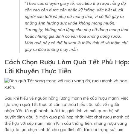
"Theo các chuyên gia y tế, việc tiêu thụ rượu nồng độ
cồn cao cần được cân nhắc kỹ lưỡng, đặc biệt là với
người cao tuổi và phụ nữ mang thai, vì có thể gây ra
những ảnh hưởng sức khỏe không mong muốn."
Tương tự, không nên tặng cho phụ nữ đang mang thai
hoặc những gia đình có văn hóa không uống rượu.
Món quà này có thể bị xem là thiếu tinh tế và thậm chí
gây ra điều không may mắn.
Cách Chọn Rượu Làm Quà Tết Phù Hợp:
Lời Khuyên Thực Tiễn
Sau khi hiểu về nguồn năng lượng mạnh mẽ của rượu mạnh, việc
lựa chọn quà Tết thực tế cần sự thấu hiểu sâu sắc về người
nhận. Yếu tố ngũ hành, tuổi tác, giới tính và mối quan hệ sẽ
quyết định đâu là món quà phù hợp nhất. Một chai rượu mạnh có
thể hợp với sếp nam mệnh Kim cầu thăng tiến, nhưng rượu vang
đỏ lại là lựa chọn tinh tế cho gia đình đối tác coi trọng sự sum