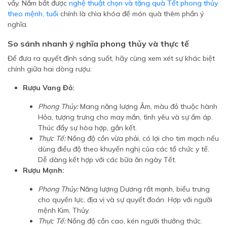
vầy. Nắm bắt được
nghệ thuật chọn và tặng quà Tết phong thủy
theo mệnh, tuổi
chính là chìa khóa để món quà thêm phần ý
nghĩa.
So sánh nhanh ý nghĩa phong thủy và thực tế
Để đưa ra quyết định sáng suốt, hãy cùng xem xét sự khác biệt
chính giữa hai dòng rượu:
Rượu Vang Đỏ:
Phong Thủy:
Mang năng lượng Âm, màu đỏ thuộc hành
Hỏa, tượng trưng cho may mắn, tình yêu và sự ấm áp.
Thúc đẩy sự hòa hợp, gắn kết.
Thực Tế:
Nồng độ cồn vừa phải, có lợi cho tim mạch nếu
dùng điều độ theo khuyến nghị của các tổ chức y tế.
Dễ dàng kết hợp với các bữa ăn ngày Tết.
Rượu Mạnh:
Phong Thủy:
Năng lượng Dương rất mạnh, biểu trưng
cho quyền lực, địa vị và sự quyết đoán. Hợp với người
mệnh Kim, Thủy.
Thực Tế:
Nồng độ cồn cao, kén người thưởng thức.