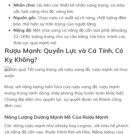
Nhãn chai:
Ưu tiên các thiết kế nhãn sang trọng, có màu
sắc tươi sáng như đỏ, vàng kim.
Nguồn gốc:
Chọn rượu có xuất xứ rõ ràng, chất lượng đảm
bảo, thể hiện sự trân trọng của người tặng.
Nồng độ:
Một chai vang có nồng độ cồn vừa phải (khoảng
12-14%) tượng trưng cho sự cân bằng, hài hòa, tránh các
thái cực quá mạnh mẽ.
Rượu Mạnh: Quyền Lực và Cá Tính, Có
Kỵ Không?
Khác với năng lượng hiền hòa của rượu vang đỏ, rượu mạnh
mang trong mình dòng chảy phong thủy hoàn toàn khác biệt.
Chúng đại diện cho quyền lực, sự quyết đoán và thành công
đỉnh cao.
Năng Lượng Dương Mạnh Mẽ Của Rượu Mạnh
Các dòng rượu mạnh như whisky hay cognac, với màu hổ phách
và nồng độ cồn cao, thuộc hành Kim và Hỏa. Năng lượng của