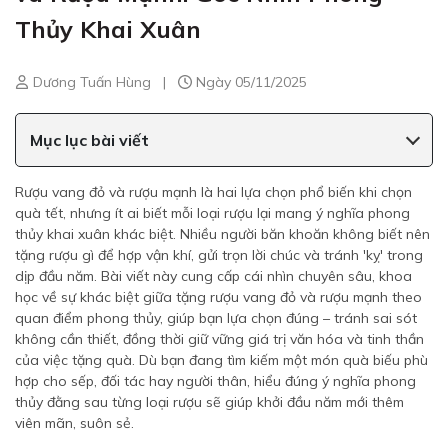
Thủy Khai Xuân
Dương Tuấn Hùng
|
Ngày 05/11/2025
Mục lục bài viết
Rượu vang đỏ và rượu mạnh là hai lựa chọn phổ biến khi chọn
quà tết, nhưng ít ai biết mỗi loại rượu lại mang ý nghĩa phong
thủy khai xuân khác biệt. Nhiều người băn khoăn không biết nên
tặng rượu gì để hợp vận khí, gửi trọn lời chúc và tránh 'kỵ' trong
dịp đầu năm. Bài viết này cung cấp cái nhìn chuyên sâu, khoa
học về sự khác biệt giữa tặng rượu vang đỏ và rượu mạnh theo
quan điểm phong thủy, giúp bạn lựa chọn đúng – tránh sai sót
không cần thiết, đồng thời giữ vững giá trị văn hóa và tinh thần
của việc tặng quà. Dù bạn đang tìm kiếm một món quà biếu phù
hợp cho sếp, đối tác hay người thân, hiểu đúng ý nghĩa phong
thủy đằng sau từng loại rượu sẽ giúp khởi đầu năm mới thêm
viên mãn, suôn sẻ.