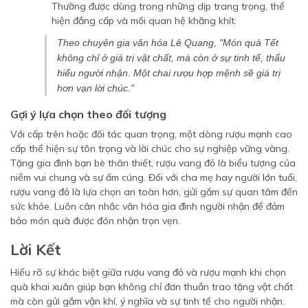
Thường được dùng trong những dịp trang trọng, thể
hiện đẳng cấp và mối quan hệ khăng khít.
Theo chuyên gia văn hóa Lê Quang, "Món quà Tết
không chỉ ở giá trị vật chất, mà còn ở sự tinh tế, thấu
hiểu người nhận. Một chai rượu hợp mệnh sẽ giá trị
hơn vạn lời chúc."
Gợi ý lựa chọn theo đối tượng
Với cấp trên hoặc đối tác quan trọng, một dòng rượu mạnh cao
cấp thể hiện sự tôn trọng và lời chúc cho sự nghiệp vững vàng.
Tặng gia đình bạn bè thân thiết, rượu vang đỏ là biểu tượng của
niềm vui chung và sự ấm cúng. Đối với cha mẹ hay người lớn tuổi,
rượu vang đỏ là lựa chọn an toàn hơn, gửi gắm sự quan tâm đến
sức khỏe. Luôn cân nhắc văn hóa gia đình người nhận để đảm
bảo món quà được đón nhận trọn vẹn.
Lời Kết
Hiểu rõ sự khác biệt giữa rượu vang đỏ và rượu mạnh khi chọn
quà khai xuân giúp bạn không chỉ đơn thuần trao tặng vật chất
mà còn gửi gắm vận khí, ý nghĩa và sự tinh tế cho người nhận.