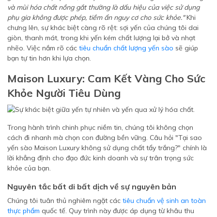
và mùi hóa chất nồng gắt thường là dấu hiệu của việc sử dụng
phụ gia không được phép, tiềm ẩn nguy cơ cho sức khỏe."
Khi
chưng lên, sự khác biệt càng rõ rệt: sợi yến của chúng tôi dai
giòn, thanh mát, trong khi yến kém chất lượng lại bở và nhạt
nhẽo. Việc nắm rõ các
tiêu chuẩn chất lượng yến sào
sẽ giúp
bạn tự tin hơn khi lựa chọn.
Maison Luxury: Cam Kết Vàng Cho Sức
Khỏe Người Tiêu Dùng
Trong hành trình chinh phục niềm tin, chúng tôi không chọn
cách đi nhanh mà chọn con đường bền vững. Câu hỏi "Tại sao
yến sào Maison Luxury không sử dụng chất tẩy trắng?" chính là
lời khẳng định cho đạo đức kinh doanh và sự trân trọng sức
khỏe của bạn.
Nguyên tắc bất di bất dịch về sự nguyên bản
Chúng tôi tuân thủ nghiêm ngặt các
tiêu chuẩn vệ sinh an toàn
thực phẩm
quốc tế. Quy trình này được áp dụng từ khâu thu