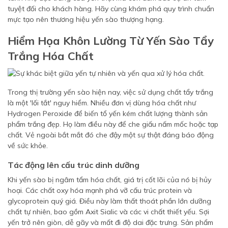
tuyệt đối cho khách hàng. Hãy cùng khám phá quy trình chuẩn
mực tạo nên thương hiệu yến sào thượng hạng.
Hiểm Họa Khôn Lường Từ Yến Sào Tẩy
Trắng Hóa Chất
Trong thị trường yến sào hiện nay, việc sử dụng chất tẩy trắng
là một 'lối tắt' nguy hiểm. Nhiều đơn vị dùng hóa chất như
Hydrogen Peroxide để biến tổ yến kém chất lượng thành sản
phẩm trắng đẹp. Họ làm điều này để che giấu nấm mốc hoặc tạp
chất. Vẻ ngoài bắt mắt đó che đậy một sự thật đáng báo động
về sức khỏe.
Tác động lên cấu trúc dinh dưỡng
Khi yến sào bị ngâm tẩm hóa chất, giá trị cốt lõi của nó bị hủy
hoại. Các chất oxy hóa mạnh phá vỡ cấu trúc protein và
glycoprotein quý giá. Điều này làm thất thoát phần lớn dưỡng
chất tự nhiên, bao gồm Axit Sialic và các vi chất thiết yếu. Sợi
yến trở nên giòn, dễ gãy và mất đi độ dai đặc trưng. Sản phẩm