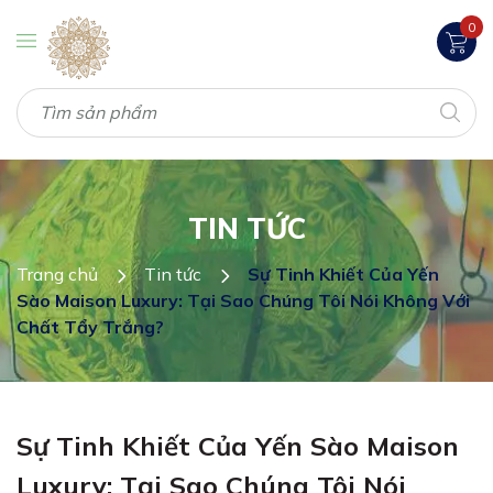
0
TIN TỨC
Trang chủ
Tin tức
Sự Tinh Khiết Của Yến
Sào Maison Luxury: Tại Sao Chúng Tôi Nói Không Với
Chất Tẩy Trắng?
Sự Tinh Khiết Của Yến Sào Maison
Luxury: Tại Sao Chúng Tôi Nói