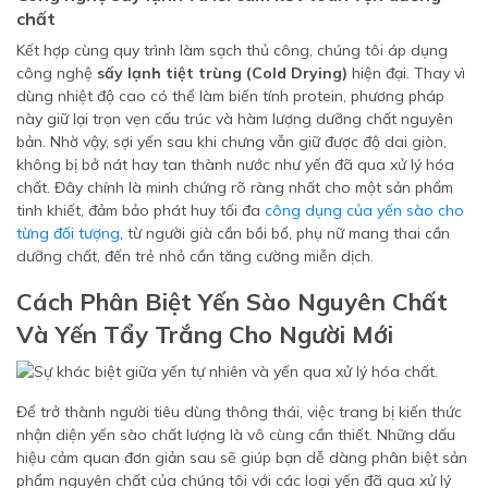
chất
Kết hợp cùng quy trình làm sạch thủ công, chúng tôi áp dụng
công nghệ
sấy lạnh tiệt trùng (Cold Drying)
hiện đại. Thay vì
dùng nhiệt độ cao có thể làm biến tính protein, phương pháp
này giữ lại trọn vẹn cấu trúc và hàm lượng dưỡng chất nguyên
bản. Nhờ vậy, sợi yến sau khi chưng vẫn giữ được độ dai giòn,
không bị bở nát hay tan thành nước như yến đã qua xử lý hóa
chất. Đây chính là minh chứng rõ ràng nhất cho một sản phẩm
tinh khiết, đảm bảo phát huy tối đa
công dụng của yến sào cho
từng đối tượng
, từ người già cần bồi bổ, phụ nữ mang thai cần
dưỡng chất, đến trẻ nhỏ cần tăng cường miễn dịch.
Cách Phân Biệt Yến Sào Nguyên Chất
Và Yến Tẩy Trắng Cho Người Mới
Để trở thành người tiêu dùng thông thái, việc trang bị kiến thức
nhận diện yến sào chất lượng là vô cùng cần thiết. Những dấu
hiệu cảm quan đơn giản sau sẽ giúp bạn dễ dàng phân biệt sản
phẩm nguyên chất của chúng tôi với các loại yến đã qua xử lý