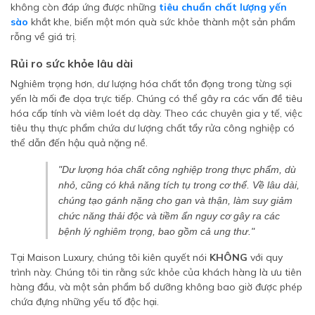
không còn đáp ứng được những
tiêu chuẩn chất lượng yến
sào
khắt khe, biến một món quà sức khỏe thành một sản phẩm
rỗng về giá trị.
Rủi ro sức khỏe lâu dài
Nghiêm trọng hơn, dư lượng hóa chất tồn đọng trong từng sợi
yến là mối đe dọa trực tiếp. Chúng có thể gây ra các vấn đề tiêu
hóa cấp tính và viêm loét dạ dày. Theo các chuyên gia y tế, việc
tiêu thụ thực phẩm chứa dư lượng chất tẩy rửa công nghiệp có
thể dẫn đến hậu quả nặng nề.
"Dư lượng hóa chất công nghiệp trong thực phẩm, dù
nhỏ, cũng có khả năng tích tụ trong cơ thể. Về lâu dài,
chúng tạo gánh nặng cho gan và thận, làm suy giảm
chức năng thải độc và tiềm ẩn nguy cơ gây ra các
bệnh lý nghiêm trọng, bao gồm cả ung thư."
Tại Maison Luxury, chúng tôi kiên quyết nói
KHÔNG
với quy
trình này. Chúng tôi tin rằng sức khỏe của khách hàng là ưu tiên
hàng đầu, và một sản phẩm bổ dưỡng không bao giờ được phép
chứa đựng những yếu tố độc hại.