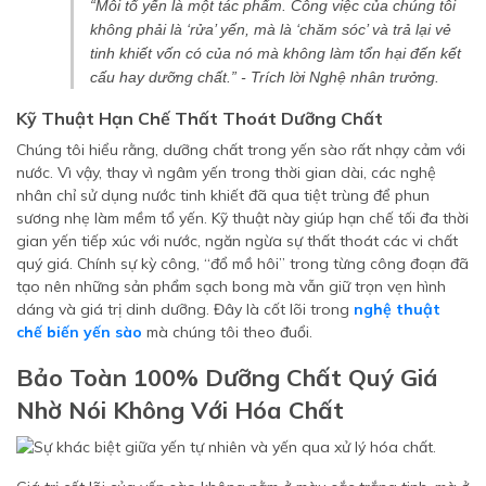
“Mỗi tổ yến là một tác phẩm. Công việc của chúng tôi
không phải là ‘rửa’ yến, mà là ‘chăm sóc’ và trả lại vẻ
tinh khiết vốn có của nó mà không làm tổn hại đến kết
cấu hay dưỡng chất.”
- Trích lời Nghệ nhân trưởng.
Kỹ Thuật Hạn Chế Thất Thoát Dưỡng Chất
Chúng tôi hiểu rằng, dưỡng chất trong yến sào rất nhạy cảm với
nước. Vì vậy, thay vì ngâm yến trong thời gian dài, các nghệ
nhân chỉ sử dụng nước tinh khiết đã qua tiệt trùng để phun
sương nhẹ làm mềm tổ yến. Kỹ thuật này giúp hạn chế tối đa thời
gian yến tiếp xúc với nước, ngăn ngừa sự thất thoát các vi chất
quý giá. Chính sự kỳ công, “đổ mồ hôi” trong từng công đoạn đã
tạo nên những sản phẩm sạch bong mà vẫn giữ trọn vẹn hình
dáng và giá trị dinh dưỡng. Đây là cốt lõi trong
nghệ thuật
chế biến yến sào
mà chúng tôi theo đuổi.
Bảo Toàn 100% Dưỡng Chất Quý Giá
Nhờ Nói Không Với Hóa Chất