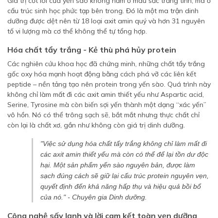
Giá trị cốt lõi của yến sào không nằm ở màu sắc trắng tinh, mà ở
cấu trúc sinh học phức tạp bên trong. Đó là một ma trận dinh
dưỡng được dệt nên từ 18 loại axit amin quý và hơn 31 nguyên
tố vi lượng mà cơ thể không thể tự tổng hợp.
Hóa chất tẩy trắng - Kẻ thù phá hủy protein
Các nghiên cứu khoa học đã chứng minh, những chất tẩy trắng
gốc oxy hóa mạnh hoạt động bằng cách phá vỡ các liên kết
peptide – nền tảng tạo nên protein trong yến sào. Quá trình này
không chỉ làm mất đi các axit amin thiết yếu như Aspartic acid,
Serine, Tyrosine mà còn biến sợi yến thành một dạng “xác yến”
vô hồn. Nó có thể trông sạch sẽ, bắt mắt nhưng thực chất chỉ
còn lại là chất xơ, gần như không còn giá trị dinh dưỡng.
"Việc sử dụng hóa chất tẩy trắng không chỉ làm mất đi
các axit amin thiết yếu mà còn có thể để lại tồn dư độc
hại. Một sản phẩm yến sào nguyên bản, được làm
sạch đúng cách sẽ giữ lại cấu trúc protein nguyên vẹn,
quyết định đến khả năng hấp thụ và hiệu quả bồi bổ
của nó."
- Chuyên gia Dinh dưỡng.
Công nghệ sấy lạnh và lời cam kết toàn vẹn dưỡng