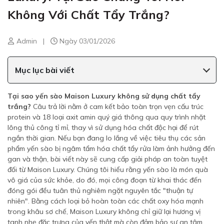
Không Với Chất Tẩy Trắng?
Admin
|
Ngày 03/01/2026
Mục lục bài viết
Tại sao yến sào Maison Luxury không sử dụng chất tẩy
trắng?
Câu trả lời nằm ở cam kết bảo toàn trọn vẹn cấu trúc
protein và 18 loại axit amin quý giá thông qua quy trình nhặt
lông thủ công tỉ mỉ, thay vì sử dụng hóa chất độc hại để rút
ngắn thời gian. Nếu bạn đang lo lắng về việc tiêu thụ các sản
phẩm yến sào bị ngâm tẩm hóa chất tẩy rửa làm ảnh hưởng đến
gan và thận, bài viết này sẽ cung cấp giải pháp an toàn tuyệt
đối từ Maison Luxury. Chúng tôi hiểu rằng yến sào là món quà
vô giá của sức khỏe, do đó, mọi công đoạn từ khai thác đến
đóng gói đều tuân thủ nghiêm ngặt nguyên tắc "thuận tự
nhiên". Bằng cách loại bỏ hoàn toàn các chất oxy hóa mạnh
trong khâu sơ chế, Maison Luxury không chỉ giữ lại hương vị
tanh nhẹ đặc trưng của yến thật mà còn đảm bảo sự an tâm