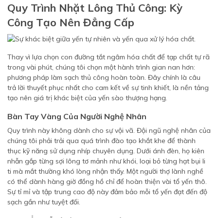
Quy Trình Nhặt Lông Thủ Công: Kỳ
Công Tạo Nên Đẳng Cấp
Thay vì lựa chọn con đường tắt ngâm hóa chất để tạp chất tự rã
trong vài phút, chúng tôi chọn một hành trình gian nan hơn:
phương pháp làm sạch thủ công hoàn toàn. Đây chính là câu
trả lời thuyết phục nhất cho cam kết về sự tinh khiết, là nền tảng
tạo nên giá trị khác biệt của yến sào thượng hạng.
Bàn Tay Vàng Của Người Nghệ Nhân
Quy trình này không dành cho sự vội vã. Đội ngũ nghệ nhân của
chúng tôi phải trải qua quá trình đào tạo khắt khe để thành
thục kỹ năng sử dụng nhíp chuyên dụng. Dưới ánh đèn, họ kiên
nhẫn gắp từng sợi lông tơ mảnh như khói, loại bỏ từng hạt bụi li
ti mà mắt thường khó lòng nhận thấy. Một người thợ lành nghề
có thể dành hàng giờ đồng hồ chỉ để hoàn thiện vài tổ yến thô.
Sự tỉ mỉ và tập trung cao độ này đảm bảo mỗi tổ yến đạt đến độ
sạch gần như tuyệt đối.