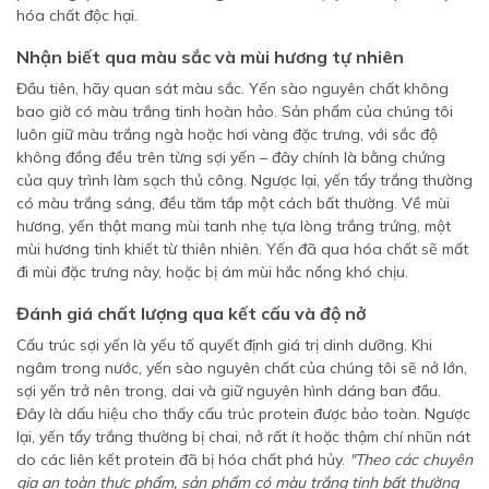
hóa chất độc hại.
Nhận biết qua màu sắc và mùi hương tự nhiên
Đầu tiên, hãy quan sát màu sắc. Yến sào nguyên chất không
bao giờ có màu trắng tinh hoàn hảo. Sản phẩm của chúng tôi
luôn giữ màu trắng ngà hoặc hơi vàng đặc trưng, với sắc độ
không đồng đều trên từng sợi yến – đây chính là bằng chứng
của quy trình làm sạch thủ công. Ngược lại, yến tẩy trắng thường
có màu trắng sáng, đều tăm tắp một cách bất thường. Về mùi
hương, yến thật mang mùi tanh nhẹ tựa lòng trắng trứng, một
mùi hương tinh khiết từ thiên nhiên. Yến đã qua hóa chất sẽ mất
đi mùi đặc trưng này, hoặc bị ám mùi hắc nồng khó chịu.
Đánh giá chất lượng qua kết cấu và độ nở
Cấu trúc sợi yến là yếu tố quyết định giá trị dinh dưỡng. Khi
ngâm trong nước, yến sào nguyên chất của chúng tôi sẽ nở lớn,
sợi yến trở nên trong, dai và giữ nguyên hình dáng ban đầu.
Đây là dấu hiệu cho thấy cấu trúc protein được bảo toàn. Ngược
lại, yến tẩy trắng thường bị chai, nở rất ít hoặc thậm chí nhũn nát
do các liên kết protein đã bị hóa chất phá hủy.
"Theo các chuyên
gia an toàn thực phẩm, sản phẩm có màu trắng tinh bất thường