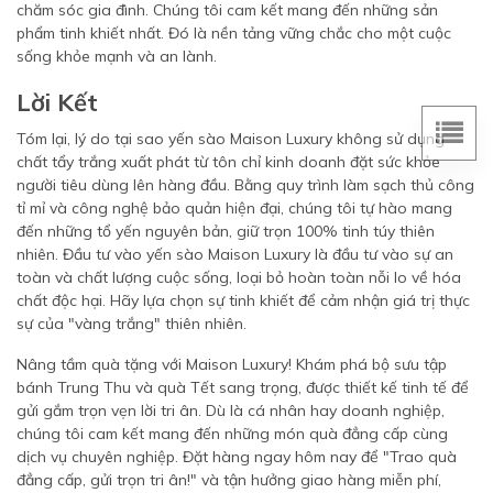
chăm sóc gia đình. Chúng tôi cam kết mang đến những sản
phẩm tinh khiết nhất. Đó là nền tảng vững chắc cho một cuộc
sống khỏe mạnh và an lành.
Lời Kết
Tóm lại, lý do tại sao yến sào Maison Luxury không sử dụng
chất tẩy trắng xuất phát từ tôn chỉ kinh doanh đặt sức khỏe
người tiêu dùng lên hàng đầu. Bằng quy trình làm sạch thủ công
tỉ mỉ và công nghệ bảo quản hiện đại, chúng tôi tự hào mang
đến những tổ yến nguyên bản, giữ trọn 100% tinh túy thiên
nhiên. Đầu tư vào yến sào Maison Luxury là đầu tư vào sự an
toàn và chất lượng cuộc sống, loại bỏ hoàn toàn nỗi lo về hóa
chất độc hại. Hãy lựa chọn sự tinh khiết để cảm nhận giá trị thực
sự của "vàng trắng" thiên nhiên.
Nâng tầm quà tặng với Maison Luxury! Khám phá bộ sưu tập
bánh Trung Thu và quà Tết sang trọng, được thiết kế tinh tế để
gửi gắm trọn vẹn lời tri ân. Dù là cá nhân hay doanh nghiệp,
chúng tôi cam kết mang đến những món quà đẳng cấp cùng
dịch vụ chuyên nghiệp. Đặt hàng ngay hôm nay để "Trao quà
đẳng cấp, gửi trọn tri ân!" và tận hưởng giao hàng miễn phí,