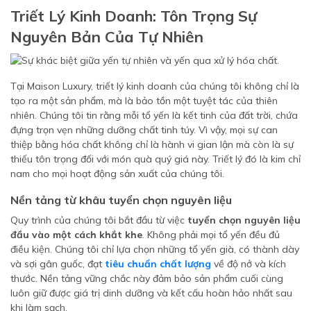
Triết Lý Kinh Doanh: Tôn Trọng Sự
Nguyên Bản Của Tự Nhiên
Tại Maison Luxury, triết lý kinh doanh của chúng tôi không chỉ là
tạo ra một sản phẩm, mà là bảo tồn một tuyệt tác của thiên
nhiên. Chúng tôi tin rằng mỗi tổ yến là kết tinh của đất trời, chứa
đựng trọn vẹn những dưỡng chất tinh túy. Vì vậy, mọi sự can
thiệp bằng hóa chất không chỉ là hành vi gian lận mà còn là sự
thiếu tôn trọng đối với món quà quý giá này. Triết lý đó là kim chỉ
nam cho mọi hoạt động sản xuất của chúng tôi.
Nền tảng từ khâu tuyển chọn nguyên liệu
Quy trình của chúng tôi bắt đầu từ việc
tuyển chọn nguyên liệu
đầu vào một cách khắt khe
. Không phải mọi tổ yến đều đủ
điều kiện. Chúng tôi chỉ lựa chọn những tổ yến già, có thành dày
và sợi gân guốc, đạt
tiêu chuẩn chất lượng
về độ nở và kích
thước. Nền tảng vững chắc này đảm bảo sản phẩm cuối cùng
luôn giữ được giá trị dinh dưỡng và kết cấu hoàn hảo nhất sau
khi làm sạch.