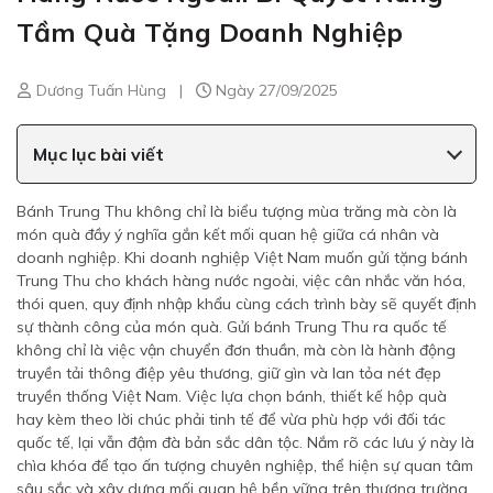
Tầm Quà Tặng Doanh Nghiệp
Dương Tuấn Hùng
|
Ngày 27/09/2025
Mục lục bài viết
Bánh Trung Thu không chỉ là biểu tượng mùa trăng mà còn là
món quà đầy ý nghĩa gắn kết mối quan hệ giữa cá nhân và
doanh nghiệp. Khi doanh nghiệp Việt Nam muốn gửi tặng bánh
Trung Thu cho khách hàng nước ngoài, việc cân nhắc văn hóa,
thói quen, quy định nhập khẩu cùng cách trình bày sẽ quyết định
sự thành công của món quà. Gửi bánh Trung Thu ra quốc tế
không chỉ là việc vận chuyển đơn thuần, mà còn là hành động
truyền tải thông điệp yêu thương, giữ gìn và lan tỏa nét đẹp
truyền thống Việt Nam. Việc lựa chọn bánh, thiết kế hộp quà
hay kèm theo lời chúc phải tinh tế để vừa phù hợp với đối tác
quốc tế, lại vẫn đậm đà bản sắc dân tộc. Nắm rõ các lưu ý này là
chìa khóa để tạo ấn tượng chuyên nghiệp, thể hiện sự quan tâm
sâu sắc và xây dựng mối quan hệ bền vững trên thương trường