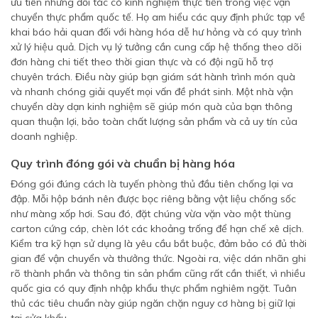
ưu tiên những đối tác có kinh nghiệm thực tiễn trong việc vận
chuyển thực phẩm quốc tế. Họ am hiểu các quy định phức tạp về
khai báo hải quan đối với hàng hóa dễ hư hỏng và có quy trình
xử lý hiệu quả. Dịch vụ lý tưởng cần cung cấp hệ thống theo dõi
đơn hàng chi tiết theo thời gian thực và có đội ngũ hỗ trợ
chuyên trách. Điều này giúp bạn giám sát hành trình món quà
và nhanh chóng giải quyết mọi vấn đề phát sinh. Một nhà vận
chuyển dày dạn kinh nghiệm sẽ giúp món quà của bạn thông
quan thuận lợi, bảo toàn chất lượng sản phẩm và cả uy tín của
doanh nghiệp.
Quy trình đóng gói và chuẩn bị hàng hóa
Đóng gói đúng cách là tuyến phòng thủ đầu tiên chống lại va
đập. Mỗi hộp bánh nên được bọc riêng bằng vật liệu chống sốc
như màng xốp hơi. Sau đó, đặt chúng vừa vặn vào một thùng
carton cứng cáp, chèn lót các khoảng trống để hạn chế xê dịch.
Kiểm tra kỹ hạn sử dụng là yêu cầu bắt buộc, đảm bảo có đủ thời
gian để vận chuyển và thưởng thức. Ngoài ra, việc dán nhãn ghi
rõ thành phần và thông tin sản phẩm cũng rất cần thiết, vì nhiều
quốc gia có quy định nhập khẩu thực phẩm nghiêm ngặt. Tuân
thủ các tiêu chuẩn này giúp ngăn chặn nguy cơ hàng bị giữ lại