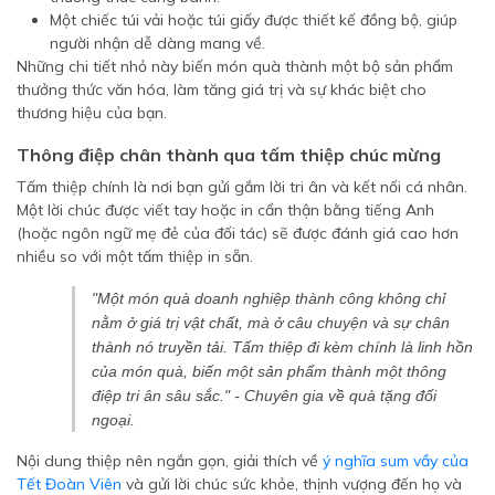
Một chiếc túi vải hoặc túi giấy được thiết kế đồng bộ, giúp
người nhận dễ dàng mang về.
Những chi tiết nhỏ này biến món quà thành một bộ sản phẩm
thưởng thức văn hóa, làm tăng giá trị và sự khác biệt cho
thương hiệu của bạn.
Thông điệp chân thành qua tấm thiệp chúc mừng
Tấm thiệp chính là nơi bạn gửi gắm lời tri ân và kết nối cá nhân.
Một lời chúc được viết tay hoặc in cẩn thận bằng tiếng Anh
(hoặc ngôn ngữ mẹ đẻ của đối tác) sẽ được đánh giá cao hơn
nhiều so với một tấm thiệp in sẵn.
"Một món quà doanh nghiệp thành công không chỉ
nằm ở giá trị vật chất, mà ở câu chuyện và sự chân
thành nó truyền tải. Tấm thiệp đi kèm chính là linh hồn
của món quà, biến một sản phẩm thành một thông
điệp tri ân sâu sắc." -
Chuyên gia về quà tặng đối
ngoại
.
Nội dung thiệp nên ngắn gọn, giải thích về
ý nghĩa sum vầy của
Tết Đoàn Viên
và gửi lời chúc sức khỏe, thịnh vượng đến họ và