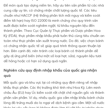
Để món quà tạo dựng niềm tin, hãy ưu tiên sản phẩm từ các nhà
cung cấp uy tín, có chứng nhận chất lượng quốc tế. Các tiêu
chuẩn như HACCP (Hệ thống phân tích mối nguy và kiểm soát
điểm tới hạn) hay ISO 22000 là minh chứng cho quy trình sản
xuất được kiểm soát nghiêm ngặt, từ khâu nguyên liệu đến
thành phẩm. Theo Cục Quản lý Thực phẩm và Dược phẩm Hoa
Kỳ (FDA), thực phẩm nhập khẩu phải tuân thủ cùng tiêu chuẩn an
toàn như thực phẩm sản xuất trong nước. Do đó, việc chọn bánh
có chứng nhận quốc tế sẽ giúp quá trình thông quan thuận lợi
hơn. Bên cạnh đó, nên tránh các loại bánh có thành phần dễ
gây dị ứng phổ biến (như một số loại hạt, sữa), nguyên liệu tươi
dễ hỏng hoặc có hạn sử dụng quá ngắn.
Nghiên cứu quy định nhập khẩu của quốc gia nhận
quà
Mỗi quốc gia và khu vực lại có những quy định riêng về nhập
khẩu thực phẩm. Các thị trường khó tính như Hoa Kỳ, Liên minh
châu Âu (EU) hay Úc kiểm soát rất chặt chẽ nguồn gốc và thành
phần sản phẩm. Ví dụ, nhiều quốc gia cấm nhập khẩu bánh chứa
lòng đỏ trứng muối do lo ngại về dịch bệnh gia cầm. Một số nước
khác lại yêu cầu bao bì không được làm từ vật liệu tự nhiên chưa