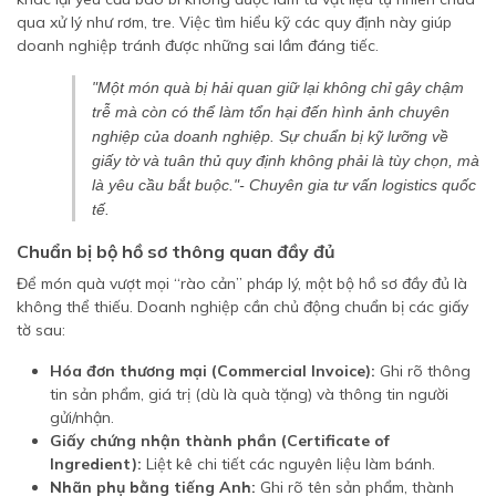
qua xử lý như rơm, tre. Việc tìm hiểu kỹ các quy định này giúp
doanh nghiệp tránh được những sai lầm đáng tiếc.
"Một món quà bị hải quan giữ lại không chỉ gây chậm
trễ mà còn có thể làm tổn hại đến hình ảnh chuyên
nghiệp của doanh nghiệp. Sự chuẩn bị kỹ lưỡng về
giấy tờ và tuân thủ quy định không phải là tùy chọn, mà
là yêu cầu bắt buộc."- Chuyên gia tư vấn logistics quốc
tế.
Chuẩn bị bộ hồ sơ thông quan đầy đủ
Để món quà vượt mọi “rào cản” pháp lý, một bộ hồ sơ đầy đủ là
không thể thiếu. Doanh nghiệp cần chủ động chuẩn bị các giấy
tờ sau:
Hóa đơn thương mại (Commercial Invoice):
Ghi rõ thông
tin sản phẩm, giá trị (dù là quà tặng) và thông tin người
gửi/nhận.
Giấy chứng nhận thành phần (Certificate of
Ingredient):
Liệt kê chi tiết các nguyên liệu làm bánh.
Nhãn phụ bằng tiếng Anh:
Ghi rõ tên sản phẩm, thành