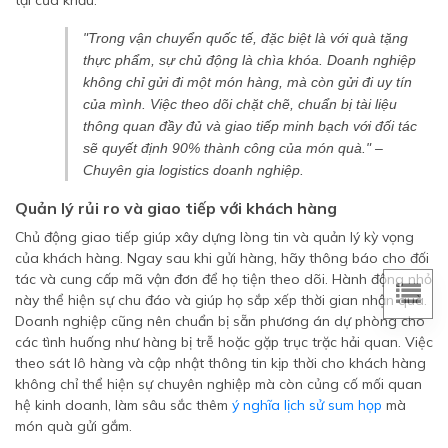
tại cửa khẩu.
"Trong vận chuyển quốc tế, đặc biệt là với quà tặng
thực phẩm, sự chủ động là chìa khóa. Doanh nghiệp
không chỉ gửi đi một món hàng, mà còn gửi đi uy tín
của mình. Việc theo dõi chặt chẽ, chuẩn bị tài liệu
thông quan đầy đủ và giao tiếp minh bạch với đối tác
sẽ quyết định 90% thành công của món quà."
–
Chuyên gia logistics doanh nghiệp.
Quản lý rủi ro và giao tiếp với khách hàng
Chủ động giao tiếp giúp xây dựng lòng tin và quản lý kỳ vọng
của khách hàng. Ngay sau khi gửi hàng, hãy thông báo cho đối
tác và cung cấp mã vận đơn để họ tiện theo dõi. Hành động nhỏ
này thể hiện sự chu đáo và giúp họ sắp xếp thời gian nhận quà.
Doanh nghiệp cũng nên chuẩn bị sẵn phương án dự phòng cho
các tình huống như hàng bị trễ hoặc gặp trục trặc hải quan. Việc
theo sát lô hàng và cập nhật thông tin kịp thời cho khách hàng
không chỉ thể hiện sự chuyên nghiệp mà còn củng cố mối quan
hệ kinh doanh, làm sâu sắc thêm
ý nghĩa lịch sử sum họp
mà
món quà gửi gắm.