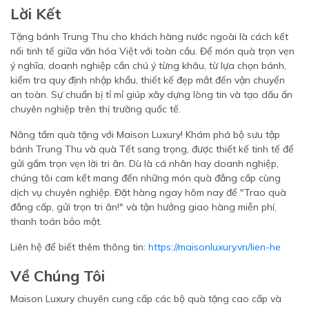
Lời Kết
Tặng bánh Trung Thu cho khách hàng nước ngoài là cách kết
nối tinh tế giữa văn hóa Việt với toàn cầu. Để món quà trọn vẹn
ý nghĩa, doanh nghiệp cần chú ý từng khâu, từ lựa chọn bánh,
kiểm tra quy định nhập khẩu, thiết kế đẹp mắt đến vận chuyển
an toàn. Sự chuẩn bị tỉ mỉ giúp xây dựng lòng tin và tạo dấu ấn
chuyên nghiệp trên thị trường quốc tế.
Nâng tầm quà tặng với Maison Luxury! Khám phá bộ sưu tập
bánh Trung Thu và quà Tết sang trọng, được thiết kế tinh tế để
gửi gắm trọn vẹn lời tri ân. Dù là cá nhân hay doanh nghiệp,
chúng tôi cam kết mang đến những món quà đẳng cấp cùng
dịch vụ chuyên nghiệp. Đặt hàng ngay hôm nay để "Trao quà
đẳng cấp, gửi trọn tri ân!" và tận hưởng giao hàng miễn phí,
thanh toán bảo mật.
Liên hệ để biết thêm thông tin:
https://maisonluxury.vn/lien-he
Về Chúng Tôi
Maison Luxury chuyên cung cấp các bộ quà tặng cao cấp và