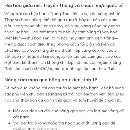
Hài hòa giữa nét truyền thống và chuẩn mực quốc tế
Vẻ ngoài của hộp bánh Trung Thu cần có sự cân bằng tinh tế.
Thay vì chọn những thiết kế quá rực rỡ, hãy ưu tiên các gam
màu sang trọng như xanh navy, đỏ rượu, vàng đồng hay xanh
ngọc lục bảo. Họa tiết trang trí nên lấy cảm hứng từ văn hóa
Việt Nam—như hoa sen, chim hạc, hay hình ảnh đêm trăng—
nhưng được cách điệu theo phong cách tối giản và hiện đại.
Chất liệu cao cấp như giấy mỹ thuật, hộp cứng cáp với các chi
tiết dập nổi hoặc ép kim sẽ ngay lập tức tạo cảm giác cao cấp.
Một thiết kế thanh lịch không chỉ đẹp mắt mà còn ngầm khẳng
định tiêu chuẩn chất lượng mà doanh nghiệp bạn theo đuổi.
Nâng tầm món quà bằng phụ kiện tinh tế
Để món quà không chỉ đơn thuần là một hộp bánh, việc bổ sung
các phụ kiện chu đáo sẽ mang lại trải nghiệm trọn vẹn hơn. Điều
này cho thấy bạn đã dành thời gian và tâm huyết để chuẩn bị.
Một con dao và dĩa nhỏ bằng gỗ hoặc kim loại mạ vàng để
cắt bánh.
Vài gói trà ô long hoặc trà hoa cúc chất lượng cao để
thưởng thức cùng bánh.