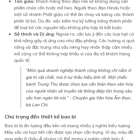
Tôn giáo:
Khách hàng theo đạo Hồi sẽ không dùng sản
phẩm chứa cồn hoặc mỡ heo. Người theo đạo Hindu hoặc
một số nhánh Phật giáo có thể ăn chay và kiêng các thành
phần từ bò. Do đó, việc kiểm tra kỹ lưỡng bảng thành phần
để loại bỏ các nguyên liệu không phù hợp là bắt buộc.
Sở thích và Dị ứng:
Ngoài ra, cần lưu ý đến các loại hạt có
khả năng gây dị ứng cao như đậu phộng. Các hương vị quá
nồng và đặc trưng như sầu riêng hay nhân thập cẩm nhiều
mỡ cũng có thể không hợp khẩu vị của đa số khách hàng
quốc tế.
"Món quà doanh nghiệp thành công không chỉ nằm ở
giá trị vật chất, mà ở sự thấu hiểu tinh tế. Một chiếc
bánh Trung Thu được chọn lựa cẩn thận theo văn hóa
của người nhận sẽ truyền tải thông điệp tôn trọng sâu
sắc hơn ngàn lời nói." - Chuyên gia Văn hóa Ẩm thực,
bà Lan Chi.
Chú trọng đến thiết kế bao bì
Bao bì là ấn tượng đầu tiên và mang nhiều ý nghĩa biểu tượng.
Màu sắc và họa tiết cần được lựa chọn cẩn trọng. Ví dụ, màu đỏ
may mắn ở châu Á nhưng có thể mang ý nghĩa cảnh báo ở