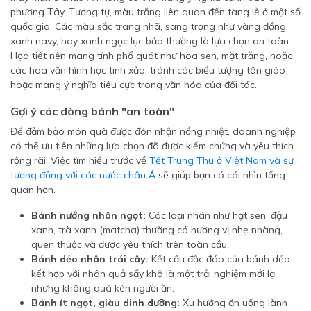
phương Tây. Tương tự, màu trắng liên quan đến tang lễ ở một số
quốc gia. Các màu sắc trang nhã, sang trọng như vàng đồng,
xanh navy, hay xanh ngọc lục bảo thường là lựa chọn an toàn.
Họa tiết nên mang tính phổ quát như hoa sen, mặt trăng, hoặc
các hoa văn hình học tinh xảo, tránh các biểu tượng tôn giáo
hoặc mang ý nghĩa tiêu cực trong văn hóa của đối tác.
Gợi ý các dòng bánh "an toàn"
Để đảm bảo món quà được đón nhận nồng nhiệt, doanh nghiệp
có thể ưu tiên những lựa chọn đã được kiểm chứng và yêu thích
rộng rãi. Việc tìm hiểu trước về
Tết Trung Thu ở Việt Nam và sự
tương đồng với các nước châu Á
sẽ giúp bạn có cái nhìn tổng
quan hơn.
Bánh nướng nhân ngọt:
Các loại nhân như hạt sen, đậu
xanh, trà xanh (matcha) thường có hương vị nhẹ nhàng,
quen thuộc và được yêu thích trên toàn cầu.
Bánh dẻo nhân trái cây:
Kết cấu độc đáo của bánh dẻo
kết hợp với nhân quả sấy khô là một trải nghiệm mới lạ
nhưng không quá kén người ăn.
Bánh ít ngọt, giàu dinh dưỡng:
Xu hướng ăn uống lành