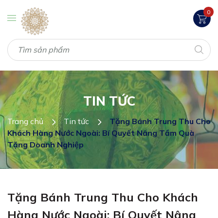
0
TIN TỨC
Trang chủ
Tin tức
Tặng Bánh Trung Thu Cho
Khách Hàng Nước Ngoài: Bí Quyết Nâng Tầm Quà
Tặng Doanh Nghiệp
Tặng Bánh Trung Thu Cho Khách
Hàng Nước Ngoài: Bí Quyết Nâng