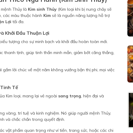
i mệnh Thủy là
Kim sinh Thủy
(Kim loại khi bị nung chảy sẽ
đó, các màu thuộc hành
Kim
sẽ là nguồn năng lượng hỗ trợ
n Lợi
tối đa.
và Khởi Đầu Thuận Lợi
biểu tượng cho sự minh bạch và khởi đầu hoàn toàn mới.
 thanh tịnh, giúp tinh thần minh mẫn, giảm bớt căng thẳng,
i gắm lời chúc về một năm không vướng bận thị phi, mọi việc
 Tinh Tế
a Kim loại, mang lại vẻ ngoài
sang trọng
, hiện đại và
g vàng, trí tuệ và kinh nghiệm. Nó giúp người mệnh Thủy,
ịnh và chắc chắn trong quyết định.
c vật phẩm quan trọng như ví tiền, trang sức, hoặc các chi