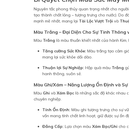
Nguyên tắc phong thủy quan trọng nhất cho ngườ
tạo thành chất lỏng – tượng trưng cho nước). Do 
mạnh mẽ nhất, mang lại
Tài Lộc Vượt Trội
và
Thuậ
Màu Trắng – Đại Diện Cho Sự Tinh Thông 
Màu
Trắng
là màu thuần khiết nhất của hành Kim, 
Tăng cường Sức Khỏe:
Màu trắng tạo cảm giác
mang lại sức khỏe dồi dào.
Thuận lợi Sự Nghiệp:
Hộp quà màu
Trắng
gử
hanh thông, suôn sẻ.
Màu Ghi/Xám – Năng Lượng Ổn Định và Sự
Màu
Ghi
và
Xám Bạc
là những sắc độ khác nhau củ
chuyên nghiệp.
Tính Ổn Định:
Màu ghi tượng trưng cho sự vữn
vốn mang tính chất linh hoạt, giữ được sự ổn đ
Đẳng Cấp:
Lựa chọn màu
Xám Bạc/Ghi
cho cá