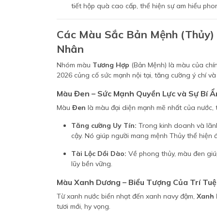
tiết hộp quà cao cấp, thể hiện sự am hiểu pho
Các Màu Sắc Bản Mệnh (Thủy) 
Nhân
Nhóm màu
Tương Hợp
(Bản Mệnh) là màu của ch
2026 củng cố sức mạnh nội tại, tăng cường ý chí và s
Màu Đen – Sức Mạnh Quyền Lực và Sự Bí Ẩ
Màu
Đen
là màu đại diện mạnh mẽ nhất của nước, t
Tăng cường Uy Tín:
Trong kinh doanh và lã
cậy. Nó giúp người mang mệnh Thủy thể hiện đư
Tài Lộc Dồi Dào:
Về phong thủy, màu đen giúp 
lũy bền vững.
Màu Xanh Dương – Biểu Tượng Của Trí Tuệ
Từ xanh nước biển nhạt đến xanh navy đậm,
Xanh
tươi mới, hy vọng.