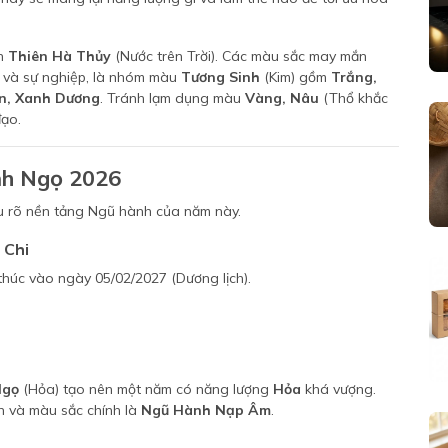
nh
Thiên Hà Thủy
(Nước trên Trời). Các màu sắc may mắn
ộc và sự nghiệp, là nhóm màu
Tương Sinh
(Kim) gồm
Trắng,
n, Xanh Dương
. Tránh lạm dụng màu
Vàng, Nâu
(Thổ khắc
ạo.
nh Ngọ 2026
u rõ nền tảng Ngũ hành của năm này.
 Chi
thúc vào ngày 05/02/2027 (Dương lịch).
Ngọ
(Hỏa) tạo nên một năm có năng lượng
Hỏa
khá vượng.
h và màu sắc chính là
Ngũ Hành Nạp Âm
.