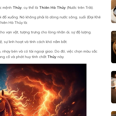
c mệnh
Thủy
, cụ thể là
Thiên Hà Thủy
(Nước trên Trời).
i đổ xuống. Nó không phải là dòng nước sông, suối (Đại Khê
Thiên Hà Thủy là:
ho vạn vật, tượng trưng cho lòng nhân ái, sự độ lượng.
uệ, sự linh hoạt và tính cách khó nắm bắt.
, nhạy bén và có tài ngoại giao. Do đó, việc chọn màu sắc
ng cố và phát huy tính chất
Thủy
này.