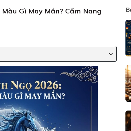
B
ì, Màu Gì May Mắn? Cẩm Nang