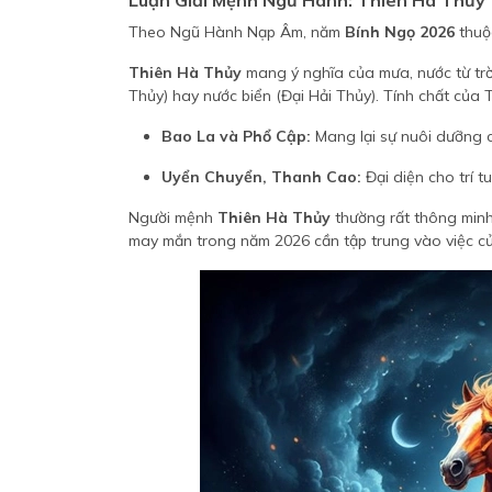
Luận Giải Mệnh Ngũ Hành: Thiên Hà Thủy
Theo Ngũ Hành Nạp Âm, năm
Bính Ngọ 2026
thuộ
Thiên Hà Thủy
mang ý nghĩa của mưa, nước từ trờ
Thủy) hay nước biển (Đại Hải Thủy). Tính chất của 
Bao La và Phổ Cập:
Mang lại sự nuôi dưỡng c
Uyển Chuyển, Thanh Cao:
Đại diện cho trí t
Người mệnh
Thiên Hà Thủy
thường rất thông minh
may mắn trong năm 2026 cần tập trung vào việc củ