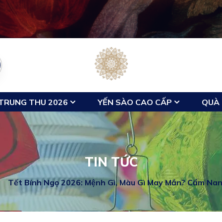
TRUNG THU 2026
YẾN SÀO CAO CẤP
QUÀ 
TIN TỨC
Tết Bính Ngọ 2026: Mệnh Gì, Màu Gì May Mắn? Cẩm Na