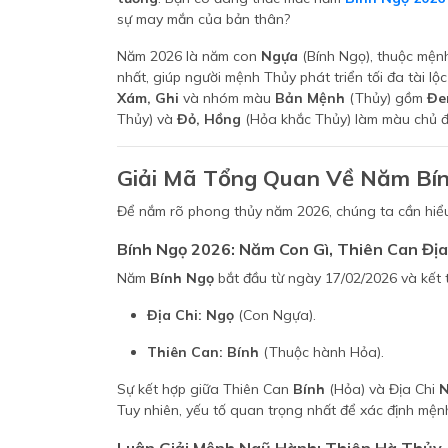
sự may mắn của bản thân?
Năm 2026 là năm con
Ngựa
(Bính Ngọ), thuộc mệ
nhất, giúp người mệnh Thủy phát triển tối đa tài l
Xám, Ghi
và nhóm màu
Bản Mệnh
(Thủy) gồm
Đe
Thủy) và
Đỏ, Hồng
(Hỏa khắc Thủy) làm màu chủ đ
Giải Mã Tổng Quan Về Năm Bí
Để nắm rõ phong thủy năm 2026, chúng ta cần hiể
Bính Ngọ 2026: Năm Con Gì, Thiên Can Địa
Năm
Bính Ngọ
bắt đầu từ ngày 17/02/2026 và kết 
Địa Chi:
Ngọ
(Con Ngựa).
Thiên Can:
Bính
(Thuộc hành Hỏa).
Sự kết hợp giữa Thiên Can
Bính
(Hỏa) và Địa Chi
Tuy nhiên, yếu tố quan trọng nhất để xác định mện