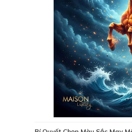
Bí Quyết Chọn Màu Sắc May Mắ