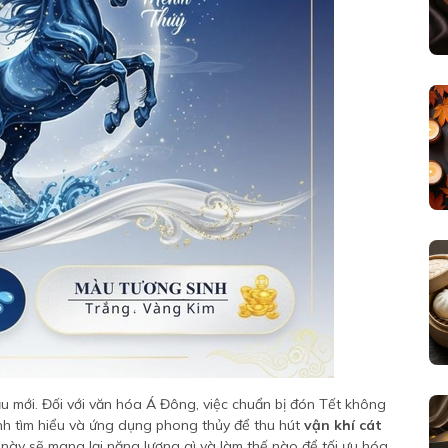
 mới. Đối với văn hóa Á Đông, việc chuẩn bị đón Tết không
ình tìm hiểu và ứng dụng phong thủy để thu hút
vận khí cát
này sẽ mang lại năng lượng gì và làm thế nào để tối ưu hóa