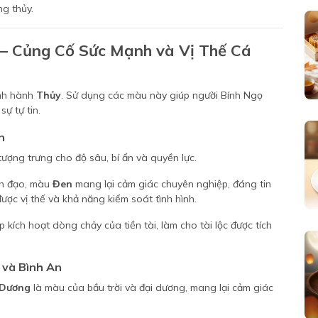
ng thủy.
– Củng Cố Sức Mạnh và Vị Thế Cá
ính hành
Thủy
. Sử dụng các màu này giúp người Bính Ngọ
ự tự tin.
n
ượng trưng cho độ sâu, bí ẩn và quyền lực.
nh đạo, màu
Đen
mang lại cảm giác chuyên nghiệp, đáng tin
ợc vị thế và khả năng kiểm soát tình hình.
kích hoạt dòng chảy của tiền tài, làm cho tài lộc được tích
 và Bình An
 Dương
là màu của bầu trời và đại dương, mang lại cảm giác