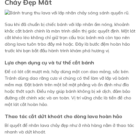
Chảy Đẹp Mắt
Sau khi đã chuẩn bị chiếc bánh với lớp nhân ấm nóng, khoảnh
khắc cắt bánh chính là màn trình diễn thị giác quyết định. Một lát
cắt khéo léo không chỉ giữ trọn cấu trúc bánh mà còn tạo nên
dòng lava tuôn trào đầy mê hoặc. Đây là bước đệm hoàn hảo
trước khi bạn bắt đầu hành trình khám phá hương vị.
Lựa chọn dụng cụ và tư thế cắt bánh
Để có lát cắt mượt mà, hãy dùng một con dao mỏng, sắc bén.
Tránh dùng dao răng cưa vì chúng có thể làm vỡ lớp vỏ bánh
mềm mại. Đặt bánh trên một bề mặt phẳng và ổn định như đĩa
hoặc thớt sạch. Điều này giúp bánh không bị xê dịch, đảm bảo
đường cắt chính xác và an toàn. Vị trí vững chắc là tiền đề cho
một lát cắt hoàn hảo.
Thao tác cắt dứt khoát cho dòng lava hoàn hảo
Bí quyết để nhân lava chảy đẹp như ở nhà hàng nằm ở thao tác
nhanh và dứt khoát.