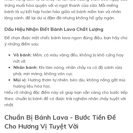
trứng muối hòa quyện với vị ngọt thanh của sữa. Mỗi miếng
bánh là sự kết hợp hoàn hảo giữa vỏ bánh mềm tan và nhân
lỏng sánh, để lại dư vị đậm đà nhưng không hề gây ngán.
Dấu Hiệu Nhận Biết Bánh Lava Chất Lượng
Để chọn được một chiếc bánh lava ngon đúng điệu, bạn hãy chú
ý những điểm sau:
Vỏ bánh:
Mềm, có màu vàng đều, không bị khô cứng hay
nứt vỡ.
Nhân bánh:
Khi làm nóng, nhân chảy ra có độ sánh vừa
phải, mịn màng, không vón cục.
Mùi vị:
Hương thơm tự nhiên, béo dịu, không nồng gắt mùi
hương liệu hóa học.
Hiểu rõ những đặc điểm này sẽ giúp bạn sẵn sàng cho bước tiếp
theo: chuẩn bị bánh để có được trải nghiệm nhân chảy tuyệt vời
nhất.
Chuẩn Bị Bánh Lava - Bước Tiền Đề
Cho Hương Vị Tuyệt Vời