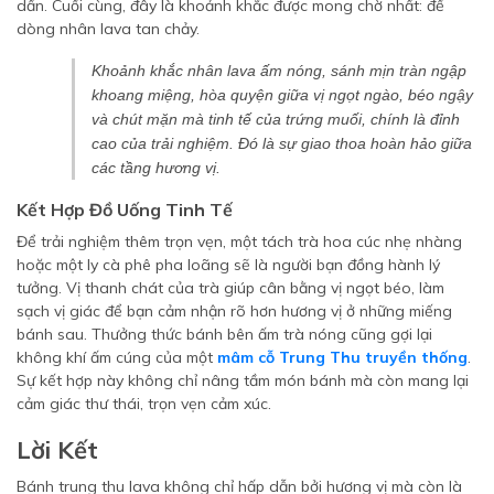
dần. Cuối cùng, đây là khoảnh khắc được mong chờ nhất: để
dòng nhân lava tan chảy.
Khoảnh khắc nhân lava ấm nóng, sánh mịn tràn ngập
khoang miệng, hòa quyện giữa vị ngọt ngào, béo ngậy
và chút mặn mà tinh tế của trứng muối, chính là đỉnh
cao của trải nghiệm. Đó là sự giao thoa hoàn hảo giữa
các tầng hương vị.
Kết Hợp Đồ Uống Tinh Tế
Để trải nghiệm thêm trọn vẹn, một tách trà hoa cúc nhẹ nhàng
hoặc một ly cà phê pha loãng sẽ là người bạn đồng hành lý
tưởng. Vị thanh chát của trà giúp cân bằng vị ngọt béo, làm
sạch vị giác để bạn cảm nhận rõ hơn hương vị ở những miếng
bánh sau. Thưởng thức bánh bên ấm trà nóng cũng gợi lại
không khí ấm cúng của một
mâm cỗ Trung Thu truyền thống
.
Sự kết hợp này không chỉ nâng tầm món bánh mà còn mang lại
cảm giác thư thái, trọn vẹn cảm xúc.
Lời Kết
Bánh trung thu lava không chỉ hấp dẫn bởi hương vị mà còn là