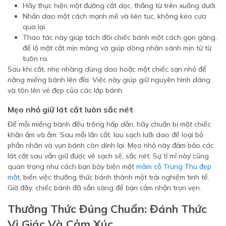
Hãy thực hiện một đường cắt dọc, thẳng từ trên xuống dưới.
Nhấn dao một cách mạnh mẽ và liên tục, không kéo cưa
qua lại.
Thao tác này giúp tách đôi chiếc bánh một cách gọn gàng,
để lộ mặt cắt mịn màng và giúp dòng nhân sánh mịn từ từ
tuôn ra.
Sau khi cắt, nhẹ nhàng dùng dao hoặc một chiếc sạn nhỏ để
nâng miếng bánh lên đĩa. Việc này giúp giữ nguyên hình dáng
và tôn lên vẻ đẹp của các lớp bánh.
Mẹo nhỏ giữ lát cắt luôn sắc nét
Để mỗi miếng bánh đều trông hấp dẫn, hãy chuẩn bị một chiếc
khăn ấm và ẩm. Sau mỗi lần cắt, lau sạch lưỡi dao để loại bỏ
phần nhân và vụn bánh còn dính lại. Mẹo nhỏ này đảm bảo các
lát cắt sau vẫn giữ được vẻ sạch sẽ, sắc nét. Sự tỉ mỉ này cũng
quan trọng như cách bạn bày biện một
mâm cỗ Trung Thu đẹp
mắt
, biến việc thưởng thức bánh thành một trải nghiệm tinh tế.
Giờ đây, chiếc bánh đã sẵn sàng để bạn cảm nhận trọn vẹn.
Thưởng Thức Đúng Chuẩn: Đánh Thức
Vị Giác Và Cảm Xúc