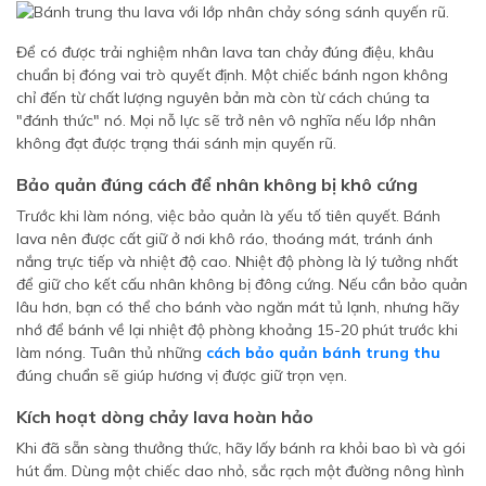
Để có được trải nghiệm nhân lava tan chảy đúng điệu, khâu
chuẩn bị đóng vai trò quyết định. Một chiếc bánh ngon không
chỉ đến từ chất lượng nguyên bản mà còn từ cách chúng ta
"đánh thức" nó. Mọi nỗ lực sẽ trở nên vô nghĩa nếu lớp nhân
không đạt được trạng thái sánh mịn quyến rũ.
Bảo quản đúng cách để nhân không bị khô cứng
Trước khi làm nóng, việc bảo quản là yếu tố tiên quyết. Bánh
lava nên được cất giữ ở nơi khô ráo, thoáng mát, tránh ánh
nắng trực tiếp và nhiệt độ cao. Nhiệt độ phòng là lý tưởng nhất
để giữ cho kết cấu nhân không bị đông cứng. Nếu cần bảo quản
lâu hơn, bạn có thể cho bánh vào ngăn mát tủ lạnh, nhưng hãy
nhớ để bánh về lại nhiệt độ phòng khoảng 15-20 phút trước khi
làm nóng. Tuân thủ những
cách bảo quản bánh trung thu
đúng chuẩn sẽ giúp hương vị được giữ trọn vẹn.
Kích hoạt dòng chảy lava hoàn hảo
Khi đã sẵn sàng thưởng thức, hãy lấy bánh ra khỏi bao bì và gói
hút ẩm. Dùng một chiếc dao nhỏ, sắc rạch một đường nông hình