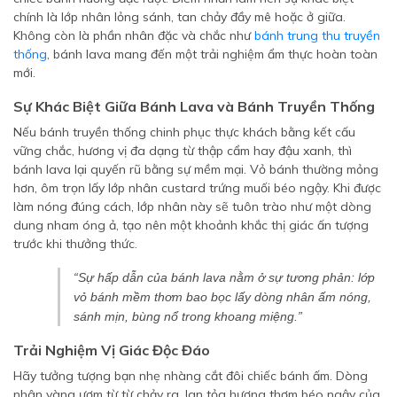
chính là lớp nhân lỏng sánh, tan chảy đầy mê hoặc ở giữa.
Không còn là phần nhân đặc và chắc như
bánh trung thu truyền
thống
, bánh lava mang đến một trải nghiệm ẩm thực hoàn toàn
mới.
Sự Khác Biệt Giữa Bánh Lava và Bánh Truyền Thống
Nếu bánh truyền thống chinh phục thực khách bằng kết cấu
vững chắc, hương vị đa dạng từ thập cẩm hay đậu xanh, thì
bánh lava lại quyến rũ bằng sự mềm mại. Vỏ bánh thường mỏng
hơn, ôm trọn lấy lớp nhân custard trứng muối béo ngậy. Khi được
làm nóng đúng cách, lớp nhân này sẽ tuôn trào như một dòng
dung nham óng ả, tạo nên một khoảnh khắc thị giác ấn tượng
trước khi thưởng thức.
“Sự hấp dẫn của bánh lava nằm ở sự tương phản: lớp
vỏ bánh mềm thơm bao bọc lấy dòng nhân ấm nóng,
sánh mịn, bùng nổ trong khoang miệng.”
Trải Nghiệm Vị Giác Độc Đáo
Hãy tưởng tượng bạn nhẹ nhàng cắt đôi chiếc bánh ấm. Dòng
nhân vàng ươm từ từ chảy ra, lan tỏa hương thơm béo ngậy của