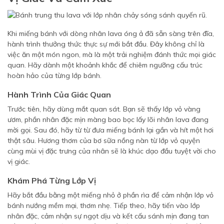
Khi miếng bánh với dòng nhân lava óng ả đã sẵn sàng trên đĩa,
hành trình thưởng thức thực sự mới bắt đầu. Đây không chỉ là
việc ăn một món ngon, mà là một trải nghiệm đánh thức mọi giác
quan. Hãy dành một khoảnh khắc để chiêm ngưỡng cấu trúc
hoàn hảo của từng lớp bánh.
Hành Trình Của Giác Quan
Trước tiên, hãy dùng mắt quan sát. Bạn sẽ thấy lớp vỏ vàng
ươm, phần nhân đặc mịn màng bao bọc lấy lõi nhân lava đang
mời gọi. Sau đó, hãy từ từ đưa miếng bánh lại gần và hít một hơi
thật sâu. Hương thơm của bơ sữa nồng nàn từ lớp vỏ quyện
cùng mùi vị đặc trưng của nhân sẽ là khúc dạo đầu tuyệt vời cho
vị giác.
Khám Phá Từng Lớp Vị
Hãy bắt đầu bằng một miếng nhỏ ở phần rìa để cảm nhận lớp vỏ
bánh nướng mềm mại, thơm nhẹ. Tiếp theo, hãy tiến vào lớp
nhân đặc, cảm nhận sự ngọt dịu và kết cấu sánh mịn đang tan