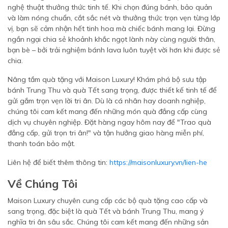
nghệ thuật thưởng thức tinh tế. Khi chọn đúng bánh, bảo quản
và làm nóng chuẩn, cắt sắc nét và thưởng thức trọn vẹn từng lớp
vị, bạn sẽ cảm nhận hết tinh hoa mà chiếc bánh mang lại. Đừng
ngần ngại chia sẻ khoảnh khắc ngọt lành này cùng người thân,
bạn bè – bởi trải nghiệm bánh lava luôn tuyệt vời hơn khi được sẻ
chia.
Nâng tầm quà tặng với Maison Luxury! Khám phá bộ sưu tập
bánh Trung Thu và quà Tết sang trọng, được thiết kế tinh tế để
gửi gắm trọn vẹn lời tri ân. Dù là cá nhân hay doanh nghiệp,
chúng tôi cam kết mang đến những món quà đẳng cấp cùng
dịch vụ chuyên nghiệp. Đặt hàng ngay hôm nay để "Trao quà
đẳng cấp, gửi trọn tri ân!" và tận hưởng giao hàng miễn phí,
thanh toán bảo mật.
Liên hệ để biết thêm thông tin:
https://maisonluxury.vn/lien-he
Về Chúng Tôi
Maison Luxury chuyên cung cấp các bộ quà tặng cao cấp và
sang trọng, đặc biệt là quà Tết và bánh Trung Thu, mang ý
nghĩa tri ân sâu sắc. Chúng tôi cam kết mang đến những sản