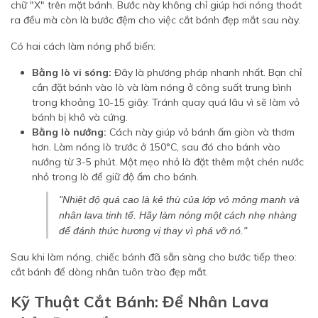
chữ "X" trên mặt bánh. Bước này không chỉ giúp hơi nóng thoát
ra đều mà còn là bước đệm cho việc cắt bánh đẹp mắt sau này.
Có hai cách làm nóng phổ biến:
Bằng lò vi sóng:
Đây là phương pháp nhanh nhất. Bạn chỉ
cần đặt bánh vào lò và làm nóng ở công suất trung bình
trong khoảng 10-15 giây. Tránh quay quá lâu vì sẽ làm vỏ
bánh bị khô và cứng.
Bằng lò nướng:
Cách này giúp vỏ bánh ấm giòn và thơm
hơn. Làm nóng lò trước ở 150°C, sau đó cho bánh vào
nướng từ 3-5 phút. Một mẹo nhỏ là đặt thêm một chén nước
nhỏ trong lò để giữ độ ẩm cho bánh.
"Nhiệt độ quá cao là kẻ thù của lớp vỏ mỏng manh và
nhân lava tinh tế. Hãy làm nóng một cách nhẹ nhàng
để đánh thức hương vị thay vì phá vỡ nó."
Sau khi làm nóng, chiếc bánh đã sẵn sàng cho bước tiếp theo:
cắt bánh để dòng nhân tuôn trào đẹp mắt.
Kỹ Thuật Cắt Bánh: Để Nhân Lava