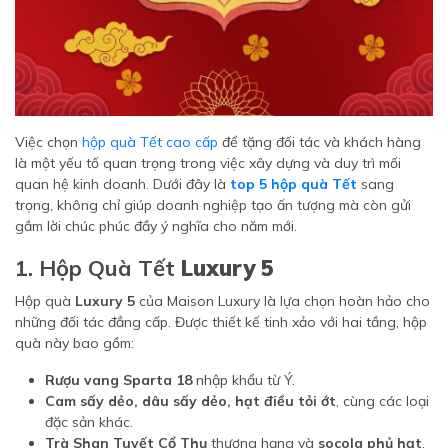
Việc chọn
hộp quà Tết cao cấp
để tặng đối tác và khách hàng
là một yếu tố quan trọng trong việc xây dựng và duy trì mối
quan hệ kinh doanh. Dưới đây là
top 5 hộp quà Tết
sang
trọng, không chỉ giúp doanh nghiệp tạo ấn tượng mà còn gửi
gắm lời chúc phúc đầy ý nghĩa cho năm mới.
1. Hộp Quà Tết
Luxury 5
Hộp quà
Luxury 5
của Maison Luxury là lựa chọn hoàn hảo cho
những đối tác đẳng cấp. Được thiết kế tinh xảo với hai tầng, hộp
quà này bao gồm:
Rượu vang Sparta 18
nhập khẩu từ Ý.
Cam sấy dẻo, dâu sấy dẻo, hạt điều tỏi ớt
, cùng các loại
đặc sản khác.
Trà Shan Tuyết Cổ Thụ
thượng hạng và
socola phủ hạt
.