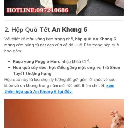
2. Hộp Quà Tết
An Khang 6
Với thiết kế màu vàng kem trang nhã,
hộp quà An Khang 6
mang cảm hứng từ nét đẹp của cố đô Huế. Bên trong hộp quà
bao gồm:
Rượu vang Poggio Maru
nhập khẩu từ Ý.
Hoa quả sấy dẻo, hạt điều gừng mật ong
, và
trà Shan
Tuyết thượng hạng
.
Hộp quà này là lựa chọn lý tưởng để gửi gắm lời chúc về sức
khỏe và an khang trong năm mới. Để biết thêm chi tiết,
xem
thêm hộp quà An Khang 6 tại đây
.