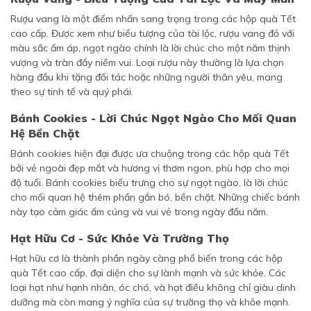
Rượu vang là một điểm nhấn sang trọng trong các hộp quà Tết
cao cấp. Được xem như biểu tượng của tài lộc, rượu vang đỏ với
màu sắc ấm áp, ngọt ngào chính là lời chúc cho một năm thịnh
vượng và tràn đầy niềm vui. Loại rượu này thường là lựa chọn
hàng đầu khi tặng đối tác hoặc những người thân yêu, mang
theo sự tinh tế và quý phái.
Bánh Cookies - Lời Chúc Ngọt Ngào Cho Mối Quan
Hệ Bền Chặt
Bánh cookies hiện đại được ưa chuộng trong các hộp quà Tết
bởi vẻ ngoài đẹp mắt và hương vị thơm ngon, phù hợp cho mọi
độ tuổi. Bánh cookies biểu trưng cho sự ngọt ngào, là lời chúc
cho mối quan hệ thêm phần gắn bó, bền chặt. Những chiếc bánh
này tạo cảm giác ấm cúng và vui vẻ trong ngày đầu năm.
Hạt Hữu Cơ - Sức Khỏe Và Trường Thọ
Hạt hữu cơ là thành phần ngày càng phổ biến trong các hộp
quà Tết cao cấp, đại diện cho sự lành mạnh và sức khỏe. Các
loại hạt như hạnh nhân, óc chó, và hạt điều không chỉ giàu dinh
dưỡng mà còn mang ý nghĩa của sự trường thọ và khỏe mạnh.