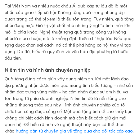
Tại Việt Nam và nhiều nước châu Á, quà cáp từ lâu đã là một
phần của giao tiếp xã hội. Không tặng quà trong những dịp
quan trọng có thể bị xem là thiếu tôn trọng. Tuy nhiên, quà tặng
phải đúng mực. Giá trị vật chất nhỏ nhưng ý nghĩa tinh thần lớn
mới là chìa khóa. Nghệ thuật tặng quà trong công vụ không
phải là mua chuộc, mà là khẳng định thiện chí hợp tác. Nếu quà
tặng được chọn sai cách, nó có thể phá hỏng cơ hội thay vì tạo
dựng. Do đó, hiểu rõ quy định và văn hóa địa phương là bước
đầu tiên.
Niềm tin và hình ảnh chuyên nghiệp
Quà tặng đúng cách giúp xây dựng niềm tin. Khi một lãnh đạo
địa phương nhận được món quà mang tính biểu tượng – như sản
phẩm đặc trưng vùng miền – họ cảm nhận được sự am hiểu và
tôn trọng từ phía doanh nghiệp. Niềm tin đó là nền tảng cho
những thương thảo sau này. Hình ảnh chuyên nghiệp của tổ
chức bạn cũng được củng cố. Một quà tặng tinh tế cho thấy bạn
không chỉ biết cách kinh doanh mà còn biết cách giữ gìn mối
quan hệ. Để hiểu rõ hơn về nghệ thuật này, bạn có thể tham
khảo
hướng dẫn từ chuyên gia về tặng quà cho đối tác cấp cao
.