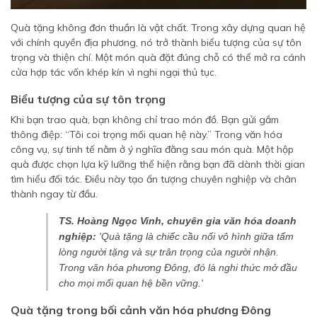
Quà tặng không đơn thuần là vật chất. Trong xây dựng quan hệ
với chính quyền địa phương, nó trở thành biểu tượng của sự tôn
trọng và thiện chí. Một món quà đặt đúng chỗ có thể mở ra cánh
cửa hợp tác vốn khép kín vì nghi ngại thủ tục.
Biểu tượng của sự tôn trọng
Khi bạn trao quà, bạn không chỉ trao món đồ. Bạn gửi gắm
thông điệp: “Tôi coi trọng mối quan hệ này.” Trong văn hóa
công vụ, sự tinh tế nằm ở ý nghĩa đằng sau món quà. Một hộp
quà được chọn lựa kỹ lưỡng thể hiện rằng bạn đã dành thời gian
tìm hiểu đối tác. Điều này tạo ấn tượng chuyên nghiệp và chân
thành ngay từ đầu.
TS. Hoàng Ngọc Vinh, chuyên gia văn hóa doanh
nghiệp:
'Quà tặng là chiếc cầu nối vô hình giữa tấm
lòng người tặng và sự trân trọng của người nhận.
Trong văn hóa phương Đông, đó là nghi thức mở đầu
cho mọi mối quan hệ bền vững.'
Quà tặng trong bối cảnh văn hóa phương Đông