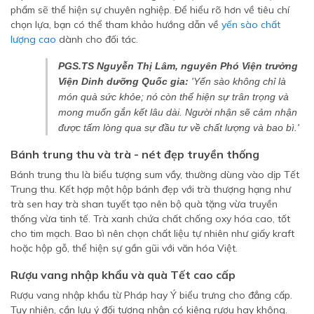
phẩm sẽ thể hiện sự chuyên nghiệp. Để hiểu rõ hơn về tiêu chí
chọn lựa, bạn có thể tham khảo hướng dẫn về
yến sào chất
lượng cao
dành cho đối tác.
PGS.TS Nguyễn Thị Lâm, nguyên Phó Viện trưởng
Viện Dinh dưỡng Quốc gia:
'Yến sào không chỉ là
món quà sức khỏe; nó còn thể hiện sự trân trọng và
mong muốn gắn kết lâu dài. Người nhận sẽ cảm nhận
được tấm lòng qua sự đầu tư về chất lượng và bao bì.'
Bánh trung thu và trà - nét đẹp truyền thống
Bánh trung thu là biểu tượng sum vầy, thường dùng vào dịp Tết
Trung thu. Kết hợp một hộp bánh đẹp với trà thượng hạng như
trà sen hay trà shan tuyết tạo nên bộ quà tặng vừa truyền
thống vừa tinh tế. Trà xanh chứa chất chống oxy hóa cao, tốt
cho tim mạch. Bao bì nên chọn chất liệu tự nhiên như giấy kraft
hoặc hộp gỗ, thể hiện sự gần gũi với văn hóa Việt.
Rượu vang nhập khẩu và quà Tết cao cấp
Rượu vang nhập khẩu từ Pháp hay Ý biểu trưng cho đẳng cấp.
Tuy nhiên, cần lưu ý đối tượng nhận có kiêng rượu hay không.