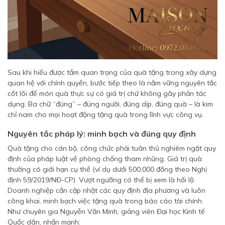
Sau khi hiểu được tầm quan trọng của quà tặng trong xây dựng
quan hệ với chính quyền, bước tiếp theo là nắm vững nguyên tắc
cốt lõi để món quà thực sự có giá trị chứ không gây phản tác
dụng. Ba chữ “đúng” – đúng người, đúng dịp, đúng quà – là kim
chỉ nam cho mọi hoạt động tặng quà trong lĩnh vực công vụ.
Nguyên tắc pháp lý: minh bạch và đúng quy định
Quà tặng cho cán bộ, công chức phải tuân thủ nghiêm ngặt quy
định của pháp luật về phòng chống tham nhũng. Giá trị quà
thường có giới hạn cụ thể (ví dụ dưới 500.000 đồng theo Nghị
định 59/2019/NĐ-CP). Vượt ngưỡng có thể bị xem là hối lộ.
Doanh nghiệp cần cập nhật các quy định địa phương và luôn
công khai, minh bạch việc tặng quà trong báo cáo tài chính.
Như chuyên gia Nguyễn Văn Minh, giảng viên Đại học Kinh tế
Quốc dân, nhấn mạnh: