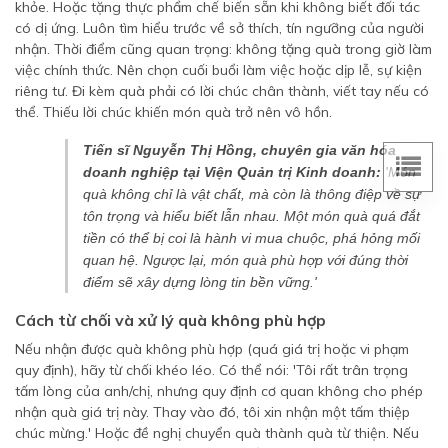
khỏe. Hoặc tặng thực phẩm chế biến sẵn khi không biết đối tác
có dị ứng. Luôn tìm hiểu trước về sở thích, tín ngưỡng của người
nhận. Thời điểm cũng quan trọng: không tặng quà trong giờ làm
việc chính thức. Nên chọn cuối buổi làm việc hoặc dịp lễ, sự kiện
riêng tư. Đi kèm quà phải có lời chúc chân thành, viết tay nếu có
thể. Thiếu lời chúc khiến món quà trở nên vô hồn.
Tiến sĩ Nguyễn Thị Hồng, chuyên gia văn hóa
doanh nghiệp tại Viện Quản trị Kinh doanh:
'Món
quà không chỉ là vật chất, mà còn là thông điệp về sự
tôn trọng và hiểu biết lẫn nhau. Một món quà quá đắt
tiền có thể bị coi là hành vi mua chuộc, phá hỏng mối
quan hệ. Ngược lại, món quà phù hợp với đúng thời
điểm sẽ xây dựng lòng tin bền vững.'
Cách từ chối và xử lý quà không phù hợp
Nếu nhận được quà không phù hợp (quá giá trị hoặc vi phạm
quy định), hãy từ chối khéo léo. Có thể nói: 'Tôi rất trân trọng
tấm lòng của anh/chị, nhưng quy định cơ quan không cho phép
nhận quà giá trị này. Thay vào đó, tôi xin nhận một tấm thiệp
chúc mừng.' Hoặc đề nghị chuyển quà thành quà từ thiện. Nếu