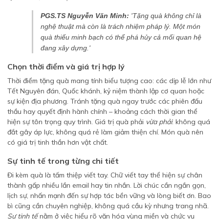
PGS.TS Nguyễn Văn Minh:
'Tặng quà không chỉ là
nghệ thuật mà còn là trách nhiệm pháp lý. Một món
quà thiếu minh bạch có thể phá hủy cả mối quan hệ
đang xây dựng.'
Chọn thời điểm và giá trị hợp lý
Thời điểm tặng quà mang tính biểu tượng cao: các dịp lễ lớn như
Tết Nguyên đán, Quốc khánh, kỷ niệm thành lập cơ quan hoặc
sự kiện địa phương. Tránh tặng quà ngay trước các phiên đấu
thầu hay quyết định hành chính – khoảng cách thời gian thể
hiện sự tôn trọng quy trình. Giá trị quà phải
vừa phải
: không quá
đắt gây áp lực, không quá rẻ làm giảm thiện chí. Món quà nên
có giá trị tinh thần hơn vật chất.
Sự tinh tế trong từng chi tiết
Đi kèm quà là tấm thiệp viết tay. Chữ viết tay thể hiện sự chân
thành gấp nhiều lần email hay tin nhắn. Lời chúc cần ngắn gọn,
lịch sự, nhấn mạnh đến sự hợp tác bền vững và lòng biết ơn. Bao
bì cũng cần chuyên nghiệp, không quá cầu kỳ nhưng trang nhã.
Sự tinh tế
nằm ở việc hiểu rõ văn hóa vùng miền và chức vụ