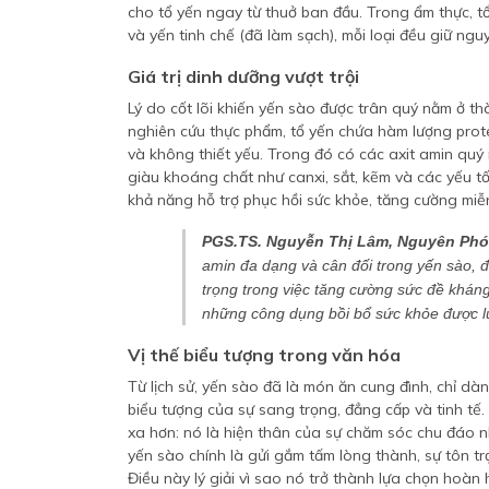
cho tổ yến ngay từ thuở ban đầu. Trong ẩm thực, t
và yến tinh chế (đã làm sạch), mỗi loại đều giữ ng
Giá trị dinh dưỡng vượt trội
Lý do cốt lõi khiến yến sào được trân quý nằm ở th
nghiên cứu thực phẩm, tổ yến chứa hàm lượng prote
và không thiết yếu. Trong đó có các axit amin quý 
giàu khoáng chất như canxi, sắt, kẽm và các yếu t
khả năng hỗ trợ phục hồi sức khỏe, tăng cường miễn
PGS.TS. Nguyễn Thị Lâm, Nguyên Phó 
amin đa dạng và cân đối trong yến sào, đặ
trọng trong việc tăng cường sức đề kháng
những công dụng bồi bổ sức khỏe được lư
Vị thế biểu tượng trong văn hóa
Từ lịch sử, yến sào đã là món ăn cung đình, chỉ dàn
biểu tượng của sự sang trọng, đẳng cấp và tinh tế
xa hơn: nó là hiện thân của sự chăm sóc chu đáo n
yến sào chính là gửi gắm tấm lòng thành, sự tôn 
Điều này lý giải vì sao nó trở thành lựa chọn hoàn