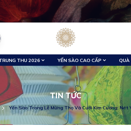
TRUNG THU 2026
YẾN SÀO CAO CẤP
QUÀ 
TIN TỨC
Yến Sào Trong Lễ Mừng Thọ Và Cưới Kim Cương: Nét 