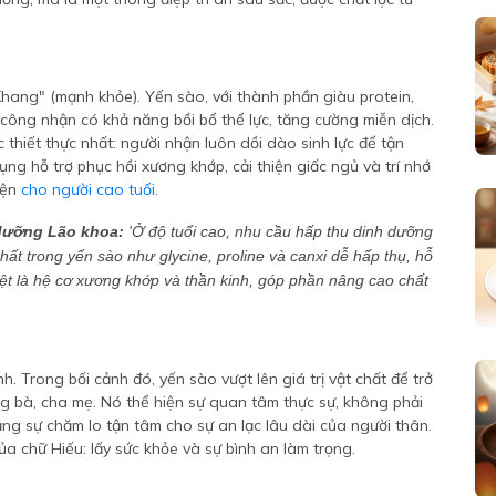
Khang" (mạnh khỏe). Yến sào, với thành phần giàu protein,
 công nhận có khả năng bồi bổ thể lực, tăng cường miễn dịch.
thiết thực nhất: người nhận luôn dồi dào sinh lực để tận
ng hỗ trợ phục hồi xương khớp, cải thiện giấc ngủ và trí nhớ
iện
cho người cao tuổi
.
 dưỡng Lão khoa:
'Ở độ tuổi cao, nhu cầu hấp thu dinh dưỡng
hất trong yến sào như glycine, proline và canxi dễ hấp thụ, hỗ
biệt là hệ cơ xương khớp và thần kinh, góp phần nâng cao chất
h. Trong bối cảnh đó, yến sào vượt lên giá trị vật chất để trở
g bà, cha mẹ. Nó thể hiện sự quan tâm thực sự, không phải
 sự chăm lo tận tâm cho sự an lạc lâu dài của người thân.
của chữ Hiếu: lấy sức khỏe và sự bình an làm trọng.