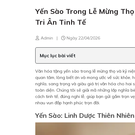
Yến Sào Trong Lễ Mừng Thọ
Tri Ân Tinh Tế
Admin
|
Ngày 22/04/2026
Mục lục bài viết
Văn hóa tặng yến sào trong lễ mừng thọ và kỷ niệm
quan tâm, lòng biết ơn và mong ước về sức khỏe, 
nghĩa, sang trọng và giàu giá trị văn hóa cho hai s
toàn diện. Chúng tôi sẽ giải mã những lớp nghĩa b
cách tinh tế, đúng nghi lễ, giúp bạn gửi gắm trọn
nhau vun đắp hạnh phúc trọn đời.
Yến Sào: Linh Dược Thiên Nhiê