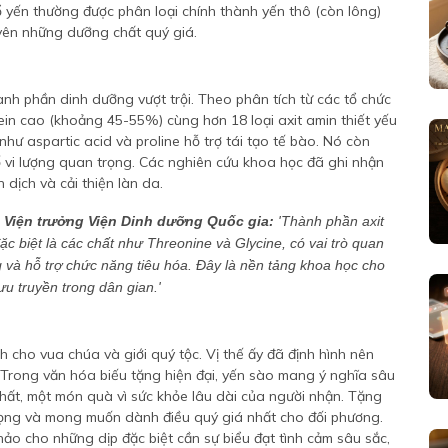
ổ yến thường được phân loại chính thành yến thô (còn lông)
uyên những dưỡng chất quý giá.
ành phần dinh dưỡng vượt trội. Theo phân tích từ các tổ chức
in cao (khoảng 45-55%) cùng hơn 18 loại axit amin thiết yếu
như aspartic acid và proline hỗ trợ tái tạo tế bào. Nó còn
ố vi lượng quan trọng. Các nghiên cứu khoa học đã ghi nhận
 dịch và cải thiện làn da.
Viện trưởng Viện Dinh dưỡng Quốc gia:
'Thành phần axit
c biệt là các chất như Threonine và Glycine, có vai trò quan
 và hỗ trợ chức năng tiêu hóa. Đây là nền tảng khoa học cho
u truyền trong dân gian.'
h cho vua chúa và giới quý tộc. Vị thế ấy đã định hình nên
. Trong văn hóa biếu tặng hiện đại, yến sào mang ý nghĩa sâu
hất, một món quà vì sức khỏe lâu dài của người nhận. Tặng
trọng và mong muốn dành điều quý giá nhất cho đối phương.
 hảo cho những dịp đặc biệt cần sự biểu đạt tình cảm sâu sắc,