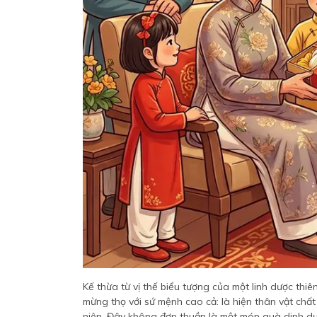
Kế thừa từ vị thế biểu tượng của một linh dược thi
mừng thọ với sứ mệnh cao cả: là hiện thân vật chấ
niên. Đây không đơn thuần là một món quà dinh dưỡ