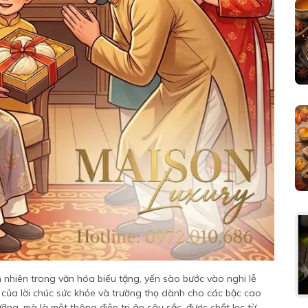
ên nhiên trong văn hóa biếu tặng, yến sào bước vào nghi lễ
t của lời chúc sức khỏe và trường thọ dành cho các bậc cao
ng, mà là một thông điệp tri ân sâu sắc, được chắt lọc từ