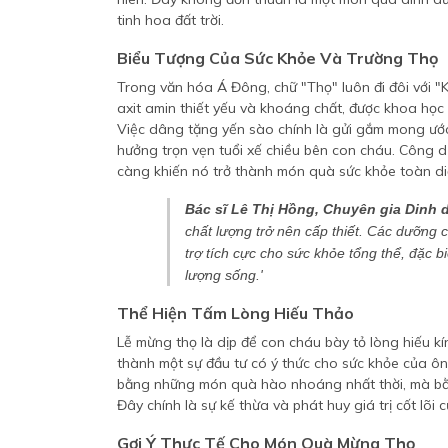
tinh hoa đất trời.
Biểu Tượng Của Sức Khỏe Và Trường Thọ
Trong văn hóa Á Đông, chữ "Thọ" luôn đi đôi với "
axit amin thiết yếu và khoáng chất, được khoa học
Việc dâng tặng yến sào chính là gửi gắm mong ước 
hưởng trọn vẹn tuổi xế chiều bên con cháu. Công dụ
càng khiến nó trở thành món quà sức khỏe toàn d
Bác sĩ Lê Thị Hồng, Chuyên gia Dinh
chất lượng trở nên cấp thiết. Các dưỡng c
trợ tích cực cho sức khỏe tổng thể, đặc 
lượng sống.'
Thể Hiện Tấm Lòng Hiếu Thảo
Lễ mừng thọ là dịp để con cháu bày tỏ lòng hiếu kín
thành một sự đầu tư có ý thức cho sức khỏe của ôn
bằng những món quà hào nhoáng nhất thời, mà bằng
Đây chính là sự kế thừa và phát huy giá trị cốt lõi 
Gợi Ý Thực Tế Cho Món Quà Mừng Thọ