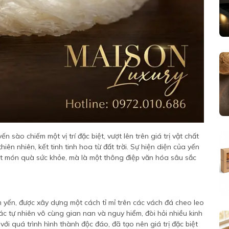
 sào chiếm một vị trí đặc biệt, vượt lên trên giá trị vật chất
iên nhiên, kết tinh tinh hoa từ đất trời. Sự hiện diện của yến
ột món quà sức khỏe, mà là một thông điệp văn hóa sâu sắc
im yến, được xây dựng một cách tỉ mỉ trên các vách đá cheo leo
c tự nhiên vô cùng gian nan và nguy hiểm, đòi hỏi nhiều kinh
ới quá trình hình thành độc đáo, đã tạo nên giá trị đặc biệt