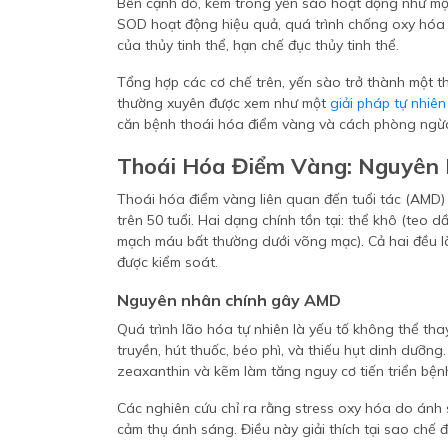
Bên cạnh đó, kẽm trong yến sào hoạt động như mộ
SOD hoạt động hiệu quả, quá trình chống oxy hóa n
của thủy tinh thể, hạn chế đục thủy tinh thể.
Tổng hợp các cơ chế trên, yến sào trở thành một th
thường xuyên được xem như một
giải pháp tự nhiên 
căn bệnh thoái hóa điểm vàng và cách phòng ngừa,
Thoái Hóa Điểm Vàng: Nguyên
Thoái hóa điểm vàng liên quan đến tuổi tác (AMD)
trên 50 tuổi. Hai dạng chính tồn tại: thể khô (teo 
mạch máu bất thường dưới võng mạc). Cả hai đều 
được kiểm soát.
Nguyên nhân chính gây AMD
Quá trình lão hóa tự nhiên là yếu tố không thể thay
truyền, hút thuốc, béo phì, và thiếu hụt dinh dưỡng.
zeaxanthin và kẽm làm tăng nguy cơ tiến triển bện
Các nghiên cứu chỉ ra rằng stress oxy hóa do ánh
cảm thụ ánh sáng. Điều này giải thích tại sao chế 