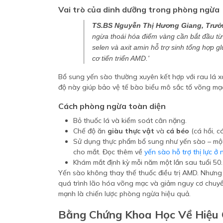
Vai trò của dinh dưỡng trong phòng ngừa
TS.BS Nguyễn Thị Hương Giang, Trưở
ngừa thoái hóa điểm vàng cần bắt đầu từ
selen và axit amin hỗ trợ sinh tổng hợp 
cơ tiến triển AMD.'
Bổ sung yến sào thường xuyên kết hợp với rau lá 
độ này giúp bảo vệ tế bào biểu mô sắc tố võng mạc
Cách phòng ngừa toàn diện
Bỏ thuốc lá và kiểm soát cân nặng.
Chế độ ăn
giàu thực vật
và
cá béo
(cá hồi, cá
Sử dụng thực phẩm bổ sung như yến sào – một
cho mắt. Đọc thêm về
yến sào hỗ trợ thị lực ở 
Khám mắt định kỳ mỗi năm một lần sau tuổi 50.
Yến sào không thay thế thuốc điều trị AMD. Nhưng 
quá trình lão hóa võng mạc và giảm nguy cơ chuyển
mạnh là chiến lược phòng ngừa hiệu quả.
Bằng Chứng Khoa Học Về Hiệu 