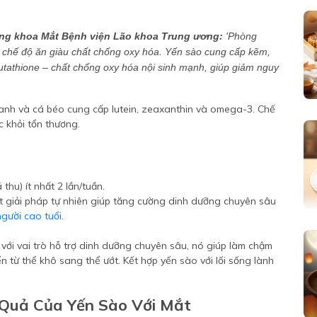
ng khoa Mắt Bệnh viện Lão khoa Trung ương:
'Phòng
 chế độ ăn giàu chất chống oxy hóa. Yến sào cung cấp kẽm,
glutathione – chất chống oxy hóa nội sinh mạnh, giúp giảm nguy
xanh và cá béo cung cấp lutein, zeaxanthin và omega-3. Chế
 khỏi tổn thương.
 thu) ít nhất 2 lần/tuần.
 giải pháp tự nhiên giúp tăng cường dinh dưỡng chuyên sâu
người cao tuổi
.
với vai trò hỗ trợ dinh dưỡng chuyên sâu, nó giúp làm chậm
 từ thể khô sang thể ướt. Kết hợp yến sào với lối sống lành
Quả Của Yến Sào Với Mắt