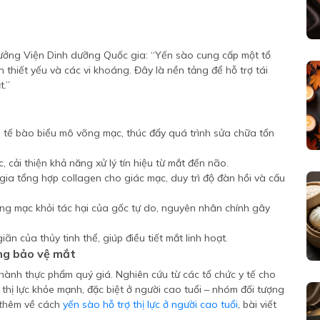
ởng Viện Dinh dưỡng Quốc gia: “Yến sào cung cấp một tổ
 thiết yếu và các vi khoáng. Đây là nền tảng để hỗ trợ tái
t.”
o tế bào biểu mô võng mạc, thúc đẩy quá trình sửa chữa tổn
, cải thiện khả năng xử lý tín hiệu từ mắt đến não.
ia tổng hợp collagen cho giác mạc, duy trì độ đàn hồi và cấu
g mạc khỏi tác hại của gốc tự do, nguyên nhân chính gây
ãn của thủy tinh thể, giúp điều tiết mắt linh hoạt.
ỡng bảo vệ mắt
thành thực phẩm quý giá. Nghiên cứu từ các tổ chức y tế cho
 thị lực khỏe mạnh, đặc biệt ở người cao tuổi – nhóm đối tượng
 thêm về cách
yến sào hỗ trợ thị lực ở người cao tuổi
, bài viết