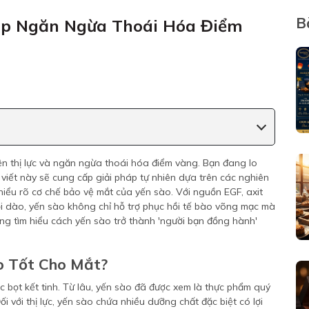
B
háp Ngăn Ngừa Thoái Hóa Điểm
ện thị lực và ngăn ngừa thoái hóa điểm vàng. Bạn đang lo
i viết này sẽ cung cấp giải pháp tự nhiên dựa trên các nghiên
hiểu rõ cơ chế bảo vệ mắt của yến sào. Với nguồn EGF, axit
dồi dào, yến sào không chỉ hỗ trợ phục hồi tế bào võng mạc mà
ng tìm hiểu cách yến sào trở thành 'người bạn đồng hành'
o Tốt Cho Mắt?
c bọt kết tinh. Từ lâu, yến sào đã được xem là thực phẩm quý
i với thị lực, yến sào chứa nhiều dưỡng chất đặc biệt có lợi