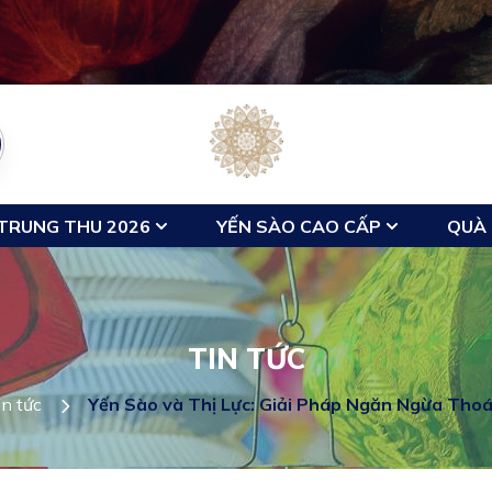
TRUNG THU 2026
YẾN SÀO CAO CẤP
QUÀ 
TIN TỨC
in tức
Yến Sào và Thị Lực: Giải Pháp Ngăn Ngừa Tho