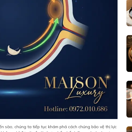
ến sào, chúng ta tiếp tục khám phá cách chúng bảo vệ thị lực