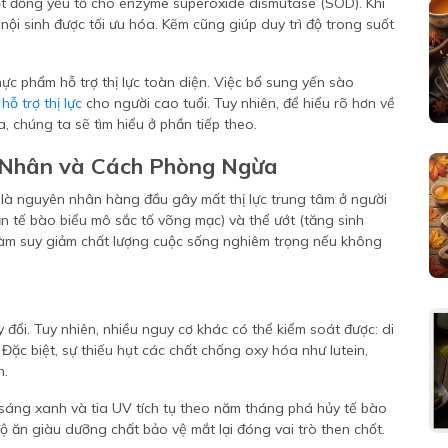
t đồng yếu tố cho enzyme superoxide dismutase (SOD). Khi
ội sinh được tối ưu hóa. Kẽm cũng giúp duy trì độ trong suốt
ực phẩm hỗ trợ thị lực toàn diện. Việc bổ sung yến sào
hỗ trợ thị lực
cho người cao tuổi. Tuy nhiên, để hiểu rõ hơn về
 chúng ta sẽ tìm hiểu ở phần tiếp theo.
 Nhân và Cách Phòng Ngừa
 là nguyên nhân hàng đầu gây mất thị lực trung tâm ở người
dần tế bào biểu mô sắc tố võng mạc) và thể ướt (tăng sinh
làm suy giảm chất lượng cuộc sống nghiêm trọng nếu không
 đổi. Tuy nhiên, nhiều nguy cơ khác có thể kiểm soát được: di
 Đặc biệt, sự thiếu hụt các chất chống oxy hóa như lutein,
h.
 sáng xanh và tia UV tích tụ theo năm tháng phá hủy tế bào
độ ăn giàu dưỡng chất bảo vệ mắt lại đóng vai trò then chốt.