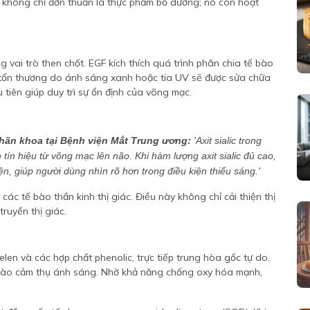
 không chỉ đơn thuần là thực phẩm bổ dưỡng; nó còn hoạt
 vai trò then chốt. EGF kích thích quá trình phân chia tế bào
 tổn thương do ánh sáng xanh hoặc tia UV sẽ được sửa chữa
tiên giúp duy trì sự ổn định của võng mạc.
hãn khoa tại Bệnh viện Mắt Trung ương:
'Axit sialic trong
tín hiệu từ võng mạc lên não. Khi hàm lượng axit sialic đủ cao,
n, giúp người dùng nhìn rõ hơn trong điều kiện thiếu sáng.'
các tế bào thần kinh thị giác. Điều này không chỉ cải thiện thị
ruyền thị giác.
en và các hợp chất phenolic, trực tiếp trung hòa gốc tự do.
 bào cảm thụ ánh sáng. Nhờ khả năng chống oxy hóa mạnh,