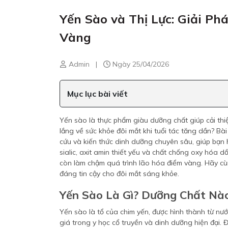
Yến Sào và Thị Lực: Giải P
Vàng
Admin
|
Ngày 25/04/2026
Mục lục bài viết
Yến sào là thực phẩm giàu dưỡng chất giúp cải thi
lắng về sức khỏe đôi mắt khi tuổi tác tăng dần? Bà
cứu và kiến thức dinh dưỡng chuyên sâu, giúp bạn 
sialic, axit amin thiết yếu và chất chống oxy hóa 
còn làm chậm quá trình lão hóa điểm vàng. Hãy cù
đáng tin cậy cho đôi mắt sáng khỏe.
Yến Sào Là Gì? Dưỡng Chất Nà
Yến sào là tổ của chim yến, được hình thành từ nướ
giá trong y học cổ truyền và dinh dưỡng hiện đại. Đố