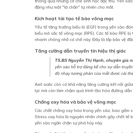
thông qua những cơ chế sinh học đặc thù. Yến sào
động như một "lá chắn" tự nhiên cho mắt.
Kích hoạt tái tạo tế bào võng mạc
Yếu tố tăng trưởng biểu bì (EGF) trong yến sào đóng
biểu mô sắc tố võng mạc (RPE). Các tế bào RPE bị
nhanh chóng nhờ cơ chế này. Đây là lớp bảo vệ đầu 
Tăng cường dẫn truyền tín hiệu thị giác
TS.BS Nguyễn Thị Hạnh, chuyên gia n
yến sào hỗ trợ đáng kể cho sự dẫn truyền 
độ nhạy tương phản của mắt được cải thiệ
Axit sialic còn có khả năng tăng cường kết nối giữa 
lực mà còn làm chậm quá trình lão hóa đường dẫn t
Chống oxy hóa và bảo vệ võng mạc
Các chất chống oxy hóa trong yến sào, bao gồm sel
Stress oxy hóa là nguyên nhân chính gây chết tế
yến sào ngăn chặn sự phá hủy này.