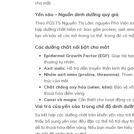
cho mắt.
Yến sào – Nguồn dinh dưỡng quý giá
Theo PGS.TS Nguyễn Thị Lâm, nguyên Phó Viện trư
hợp dưỡng chất hiếm có, bao gồm protein, axit amin
tạo và bảo vệ các mô trong cơ thể, trong đó có mắ
Các dưỡng chất nổi bật cho mắt
Epidermal Growth Factor (EGF):
Giúp tái tạ
thương tự nhiên.
Axit sialic:
Hỗ trợ dẫn truyền thần kinh thị giác
Nhóm axit amin (proline, threonine):
Tham g
trúc của mắt.
Chất chống oxy hóa (selen, kẽm):
Bảo vệ võn
thoái hóa điểm vàng.
Canxi và magie:
Cần thiết cho hoạt động co gi
Vai trò của yến sào trong chế độ dinh dư
Sự kết hợp các dưỡng chất trên khiến yến sào trở 
thấy, bổ sung yến sào đều đặn có thể hỗ trợ duy trì
dễ bị thoái hóa điểm vàng. Nếu bạn muốn tìm hiểu
chi tiết đã phân tích cụ thể.