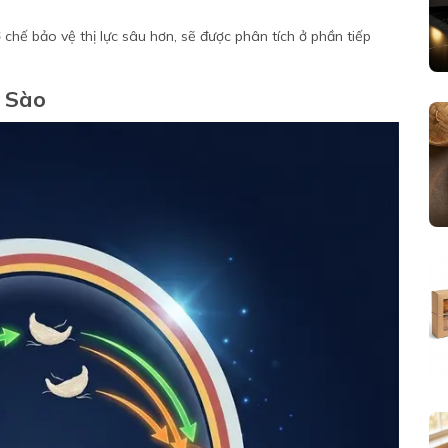
chế bảo vệ thị lực sâu hơn, sẽ được phân tích ở phần tiếp
n Sào