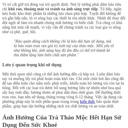
Vị trí cất giữ trà đóng vai trò quyết định. Nơi lý tưởng phải đảm bảo tiêu
chí
khô ráo, thoáng mát và tránh xa ánh sáng trực tiếp
. Tủ bếp, ngăn
kéo hoặc kho thực phẩm là những lựa chọn phù hợp. Tuyệt đối không để
trà gần bếp nấu, lò vi sóng hay các thiết bị tỏa nhiệt khác. Nhiệt độ thay đổi
đột ngột sẽ làm trà nhanh chóng mất hương và biến chất. Trà cũng có khả
năng hút mùi rất mạnh, vì vậy cần để chúng tránh xa các loại gia vị nồng
như cà phê, quế, hồi.
"Bảo quản đúng cách không chỉ là kéo dài hạn sử dụng, mà
là bảo toàn trọn vẹn giá trị tinh túy của thảo mộc. Mỗi yếu tố
như không khí, ánh sáng hay độ ẩm đều có thể trở thành kẻ
thù thầm lặng làm biến chất sản phẩm."
Lưu ý quan trọng khi sử dụng
Một thói quen nhỏ cũng có thể ảnh hưởng đến cả hộp trà. Luôn đảm bảo
tay và muỗng lấy trà phải hoàn toàn khô ráo. Chỉ một chút hơi ẩm cũng đủ
để tạo điều kiện cho nấm mốc phát triển, khiến toàn bộ lượng trà còn lại bị
hỏng. Đối với các loại trà được bổ sung hương liệu tự nhiên như hoa quả
sấy hay tinh dầu, hương thơm sẽ phai dần theo thời gian. Để thưởng thức
trọn vẹn, bạn nên sử dụng chúng trong vòng 6-12 tháng. Việc áp dụng các
phương pháp này là một phần quan trọng trong
kiến thức
bảo quản thực
phẩm, giúp bạn tận hưởng những tách trà chất lượng và an toàn nhất.
Ảnh Hưởng Của Trà Thảo Mộc Hết Hạn Sử
Dụng Đến Sức Khoẻ