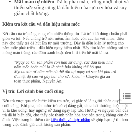
Mất màu tự nhiên:
Trà bị phai màu, trông nhợt nhạt và
thiếu sức sống cũng là dấu hiệu của sự oxy hóa và suy
giảm chất lượng.
Kiểm tra kết cấu và dấu hiệu nấm mốc
Kết cấu của trà cũng cung cấp nhiều thông tin. Lá trà khô đúng chuẩn phải
giòn và tơi. Nếu chúng trở nên mềm, ẩm hoặc vón cục lại với nhau, điều
này cho thấy trà đã hút ẩm từ môi trường. Đây là điều kiện lý tưởng cho
nấm mốc phát triển—dấu hiệu nguy hiểm nhất. Hãy tìm kiếm những sợi tơ
mỏng màu trắng, các đốm xanh hoặc đen li ti trên bề mặt lá trà.
"Ngay cả khi sản phẩm còn hạn sử dụng, các dấu hiệu như
nấm mốc hoặc mùi lạ là cảnh báo không thể bỏ qua.
Mycotoxin từ nấm mốc có thể tồn tại ngay cả sau khi pha trà
ở nhiệt độ cao và gây hại cho sức khỏe."
- Chuyên gia an
toàn thực phẩm, Nguyễn An.
Vị trà: Lời cảnh báo cuối cùng
Nếu trà vượt qua các bước kiểm tra trên, vị giác sẽ là người phán quyết
cuối cùng. Khi pha, nếu nước trà có vị đắng gắt, chua bất thường hoặc một
vị lạ khó uống, hãy ngừng sử dụng ngay lập tức. Hương vị nguyên bản của
trà đã bị biến đổi, cho thấy các thành phần hóa học bên trong không còn ổn
định. Việc trang bị thêm các
kiến thức về thực phẩm
sẽ giúp bạn tự tin hơn
trong việc đánh giá chất lượng sản phẩm.