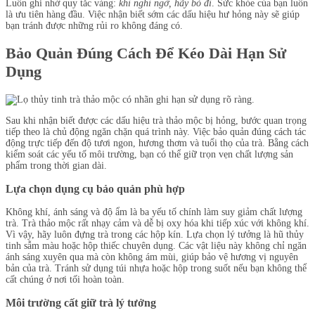
Luôn ghi nhớ quy tắc vàng:
khi nghi ngờ, hãy bỏ đi
. Sức khỏe của bạn luôn
là ưu tiên hàng đầu. Việc nhận biết sớm các dấu hiệu hư hỏng này sẽ giúp
bạn tránh được những rủi ro không đáng có.
Bảo Quản Đúng Cách Để Kéo Dài Hạn Sử
Dụng
Sau khi nhận biết được các dấu hiệu trà thảo mộc bị hỏng, bước quan trọng
tiếp theo là chủ động ngăn chặn quá trình này. Việc bảo quản đúng cách tác
động trực tiếp đến độ tươi ngon, hương thơm và tuổi thọ của trà. Bằng cách
kiểm soát các yếu tố môi trường, bạn có thể giữ trọn vẹn chất lượng sản
phẩm trong thời gian dài.
Lựa chọn dụng cụ bảo quản phù hợp
Không khí, ánh sáng và độ ẩm là ba yếu tố chính làm suy giảm chất lượng
trà. Trà thảo mộc rất nhạy cảm và dễ bị oxy hóa khi tiếp xúc với không khí.
Vì vậy, hãy luôn đựng trà trong các hộp kín. Lựa chọn lý tưởng là hũ thủy
tinh sẫm màu hoặc hộp thiếc chuyên dụng. Các vật liệu này không chỉ ngăn
ánh sáng xuyên qua mà còn không ám mùi, giúp bảo vệ hương vị nguyên
bản của trà. Tránh sử dụng túi nhựa hoặc hộp trong suốt nếu bạn không thể
cất chúng ở nơi tối hoàn toàn.
Môi trường cất giữ trà lý tưởng