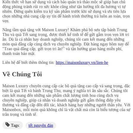
Kiến thức về hạn sử dụng và cách bảo quản trà thảo mộc sẽ giúp bạn chủ
động phòng tránh rủi ro sức khỏe cũng như tận hưởng tối đa hương vị tự
nhiên. Đừng quên kiểm tra kỹ sản phẩm trước khi sử dụng và ưu tiên lựa
chọn những nhà cung cấp uy tín để hành trình thưởng trà luôn an toàn, trọn
vẹn.
Nâng tầm quà tặng với Maison Luxury! Khám phá bộ sưu tập bánh Trung
Thu và quà Tết sang trọng, được thiết kế tinh tế để gửi gắm trọn vẹn lời tri
ân. Dù là cá nhân hay doanh nghiệp, chúng tôi cam kết mang đến những
món quà đẳng cấp cùng dịch vụ chuyên nghiệp. Đặt hàng ngay hôm nay để
"Trao quà đẳng cấp, gửi trọn tri ân!" và tận hưởng giao hàng miễn phí,
thanh toán bảo mật.
Liên hệ để biết thêm thông tin:
https://maisonluxury.vn/lien-he
Về Chúng Tôi
Maison Luxury chuyên cung cấp các bộ quà tặng cao cấp và sang trọng, đặc
biệt là quà Tết và bánh Trung Thu, mang ý nghĩa tri ân sâu sắc. Chúng tôi
cam kết mang đến những sản phẩm chất lượng tinh hoa cùng dịch vụ
chuyên nghiệp, giúp cá nhân và doanh nghiệp gửi gắm thông điệp yêu
thương và đẳng cấp đến đối tác, khách hàng hay những người thân yêu. Với
Maisonbox, mỗi món quà không chỉ là vật chất mà còn là biểu tượng của sự
trân trọng và tinh tế.
Tags:
tết nguyên đán