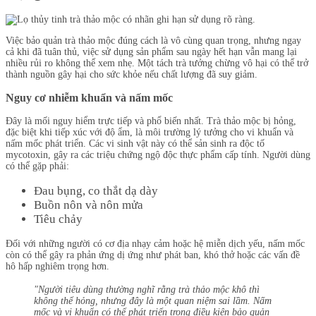
Việc bảo quản trà thảo mộc đúng cách là vô cùng quan trọng, nhưng ngay
cả khi đã tuân thủ, việc sử dụng sản phẩm sau ngày hết hạn vẫn mang lại
nhiều rủi ro không thể xem nhẹ. Một tách trà tưởng chừng vô hại có thể trở
thành nguồn gây hại cho sức khỏe nếu chất lượng đã suy giảm.
Nguy cơ nhiễm khuẩn và nấm mốc
Đây là mối nguy hiểm trực tiếp và phổ biến nhất. Trà thảo mộc bị hỏng,
đặc biệt khi tiếp xúc với độ ẩm, là môi trường lý tưởng cho vi khuẩn và
nấm mốc phát triển. Các vi sinh vật này có thể sản sinh ra độc tố
mycotoxin, gây ra các triệu chứng ngộ độc thực phẩm cấp tính. Người dùng
có thể gặp phải:
Đau bụng, co thắt dạ dày
Buồn nôn và nôn mửa
Tiêu chảy
Đối với những người có cơ địa nhạy cảm hoặc hệ miễn dịch yếu, nấm mốc
còn có thể gây ra phản ứng dị ứng như phát ban, khó thở hoặc các vấn đề
hô hấp nghiêm trọng hơn.
"Người tiêu dùng thường nghĩ rằng trà thảo mộc khô thì
không thể hỏng, nhưng đây là một quan niệm sai lầm. Nấm
mốc và vi khuẩn có thể phát triển trong điều kiện bảo quản