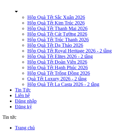
Hộp Quà Tết Sắc Xuân 2026
Hộp Quà Tết Kim Trúc 2026
Hộp Quà Tết Thanh Mai 2026
Hộp Quà Tết Cát Tường 2026
Hộp Quà Tết Trúc Thanh 2026
Hộp Quà Tết Dạ Thảo 2026
Hộp Quà Tết Royal Heritage 2026 - 2 tầng
Hộp Quà Tết Elites 2026 - 2 tầng
Hộp Quà Tết Đoàn Viên 2026
Hộp Quà Tết Hạnh Phúc 2026
Hộp Quà Tết Trống Đồng 2026
Quà Tết Luxury 2026 - 2 tầng
Hộp Quà Tết La Casta 2026 - 2 tầng
Tin Tức
Liên hệ
Đăng nhập
Đăng ký
Tin tức
Trang chủ