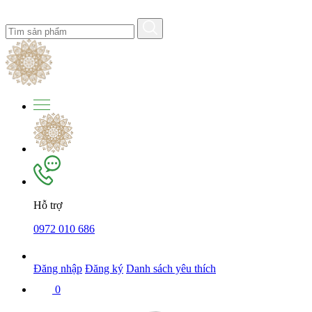
Hỗ trợ
0972 010 686
Đăng nhập
Đăng ký
Danh sách yêu thích
0