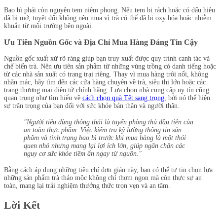
Bao bì phải còn nguyên tem niêm phong. Nếu tem bị rách hoặc có dấu hiệu
đã bị mở, tuyệt đối không nên mua vì trà có thể đã bị oxy hóa hoặc nhiễm
khuẩn từ môi trường bên ngoài.
Ưu Tiên Nguồn Gốc và Địa Chỉ Mua Hàng Đáng Tin Cậy
Nguồn gốc xuất xứ rõ ràng giúp bạn truy xuất được quy trình canh tác và
chế biến trà. Nên ưu tiên sản phẩm từ những vùng trồng có danh tiếng hoặc
từ các nhà sản xuất có trang trại riêng. Thay vì mua hàng trôi nổi, không
nhãn mác, hãy tìm đến các cửa hàng chuyên về trà, siêu thị lớn hoặc các
trang thương mại điện tử chính hãng. Lựa chọn nhà cung cấp uy tín cũng
quan trọng như tìm hiểu về
cách chọn quà Tết sang trọng
, bởi nó thể hiện
sự trân trọng của bạn đối với sức khỏe bản thân và người thân.
"Người tiêu dùng thông thái là tuyến phòng thủ đầu tiên của
an toàn thực phẩm. Việc kiểm tra kỹ lưỡng thông tin sản
phẩm và tình trạng bao bì trước khi mua hàng là một thói
quen nhỏ nhưng mang lại lợi ích lớn, giúp ngăn chặn các
nguy cơ sức khỏe tiềm ẩn ngay từ nguồn."
Bằng cách áp dụng những tiêu chí đơn giản này, bạn có thể tự tin chọn lựa
những sản phẩm trà thảo mộc không chỉ thơm ngon mà còn thực sự an
toàn, mang lại trải nghiệm thưởng thức trọn vẹn và an tâm.
Lời Kết