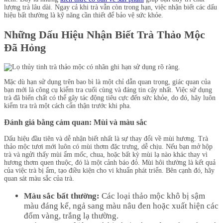
lượng trà lâu dài. Ngay cả khi trà vẫn còn trong hạn, việc nhận biết các dấu
hiệu bất thường là kỹ năng cần thiết để bảo vệ sức khỏe.
Những Dấu Hiệu Nhận Biết Trà Thảo Mộc
Đã Hỏng
Mặc dù hạn sử dụng trên bao bì là một chỉ dẫn quan trọng, giác quan của
bạn mới là công cụ kiểm tra cuối cùng và đáng tin cậy nhất. Việc sử dụng
trà đã biến chất có thể gây tác động tiêu cực đến sức khỏe, do đó, hãy luôn
kiểm tra trà một cách cẩn thận trước khi pha.
Đánh giá bằng cảm quan: Mùi và màu sắc
Dấu hiệu đầu tiên và dễ nhận biết nhất là sự thay đổi về mùi hương. Trà
thảo mộc tươi mới luôn có mùi thơm đặc trưng, dễ chịu. Nếu bạn mở hộp
trà và ngửi thấy mùi ẩm mốc, chua, hoặc bất kỳ mùi lạ nào khác thay vì
hương thơm quen thuộc, đó là một cảnh báo đỏ. Mùi hôi thường là kết quả
của việc trà bị ẩm, tạo điều kiện cho vi khuẩn phát triển. Bên cạnh đó, hãy
quan sát màu sắc của trà.
Màu sắc bất thường:
Các loại thảo mộc khô bị sậm
màu đáng kể, ngả sang màu nâu đen hoặc xuất hiện các
đốm vàng, trắng lạ thường.