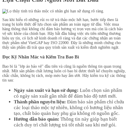
Sau khi hiểu rõ những rủi ro từ trà thảo mộc hết hạn, bước tiếp theo là
trang bị kiến thức để lựa chọn sản phẩm an toàn ngay từ đầu. Việc mua
hàng thông thái không chỉ đảm bảo hương vị trọn vẹn mà còn là cách bảo
vệ sức khỏe của chính bạn. Hãy bắt đầu bằng việc ưu tiên những thương
hiệu uy tín, có lịch sử kinh doanh rõ ràng và đạt các chứng nhận an toàn
thực phẩm như VietGAP hay ISO 22000. Đây là những minh chứng cho
thấy sản phẩm đã trải qua quy trình sản xuất và kiểm định nghiêm ngặt.
Đọc Kỹ Nhãn Mác và Kiểm Tra Bao Bì
Bao bì là "lớp áo bảo vệ" đầu tiên và cũng là nguồn thông tin quan trọng
nhất. Một sản phẩm chất lượng luôn có bao bì được thiết kế chuyên nghiệp,
chắc chắn, không bị rách, móp méo hay ẩm ướt. Hãy kiểm tra kỹ các thông
tin sau:
Ngày sản xuất và hạn sử dụng:
Luôn chọn sản phẩm
có ngày sản xuất gần nhất để đảm bảo độ tươi mới.
Thành phần nguyên liệu:
Đảm bảo sản phẩm chỉ chứa
các loại thảo mộc tự nhiên, không có hương liệu nhân
tạo, chất bảo quản hay phụ gia không rõ nguồn gốc.
Hướng dẫn bảo quản:
Thông tin này giúp bạn biết
cách duy trì chất lượng trà tốt nhất sau khi mở gói.