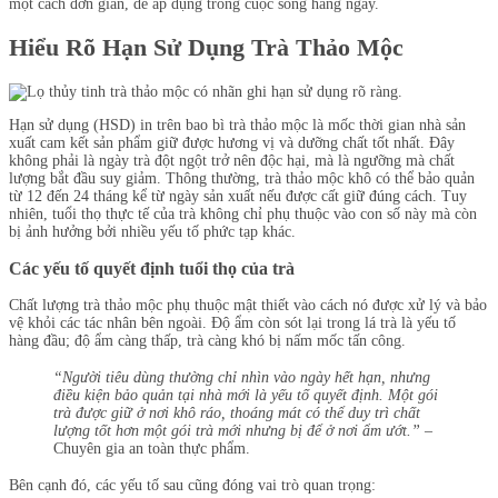
một cách đơn giản, dễ áp dụng trong cuộc sống hàng ngày.
Hiểu Rõ Hạn Sử Dụng Trà Thảo Mộc
Hạn sử dụng (HSD) in trên bao bì trà thảo mộc là mốc thời gian nhà sản
xuất cam kết sản phẩm giữ được hương vị và dưỡng chất tốt nhất. Đây
không phải là ngày trà đột ngột trở nên độc hại, mà là ngưỡng mà chất
lượng bắt đầu suy giảm. Thông thường, trà thảo mộc khô có thể bảo quản
từ 12 đến 24 tháng kể từ ngày sản xuất nếu được cất giữ đúng cách. Tuy
nhiên, tuổi thọ thực tế của trà không chỉ phụ thuộc vào con số này mà còn
bị ảnh hưởng bởi nhiều yếu tố phức tạp khác.
Các yếu tố quyết định tuổi thọ của trà
Chất lượng trà thảo mộc phụ thuộc mật thiết vào cách nó được xử lý và bảo
vệ khỏi các tác nhân bên ngoài. Độ ẩm còn sót lại trong lá trà là yếu tố
hàng đầu; độ ẩm càng thấp, trà càng khó bị nấm mốc tấn công.
“Người tiêu dùng thường chỉ nhìn vào ngày hết hạn, nhưng
điều kiện bảo quản tại nhà mới là yếu tố quyết định. Một gói
trà được giữ ở nơi khô ráo, thoáng mát có thể duy trì chất
lượng tốt hơn một gói trà mới nhưng bị để ở nơi ẩm ướt.”
–
Chuyên gia an toàn thực phẩm.
Bên cạnh đó, các yếu tố sau cũng đóng vai trò quan trọng: