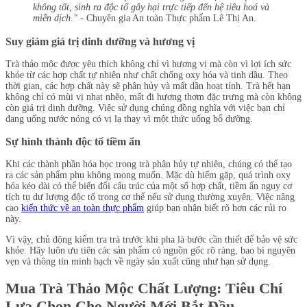
không tốt, sinh ra độc tố gây hại trực tiếp đến hệ tiêu hoá và
miễn dịch."
- Chuyên gia An toàn Thực phẩm Lê Thị An.
Suy giảm giá trị dinh dưỡng và hương vị
Trà thảo mộc được yêu thích không chỉ vì hương vị mà còn vì lợi ích sức
khỏe từ các hợp chất tự nhiên như chất chống oxy hóa và tinh dầu. Theo
thời gian, các hợp chất này sẽ phân hủy và mất dần hoạt tính. Trà hết hạn
không chỉ có mùi vị nhạt nhẽo, mất đi hương thơm đặc trưng mà còn không
còn giá trị dinh dưỡng. Việc sử dụng chúng đồng nghĩa với việc bạn chỉ
đang uống nước nóng có vị lạ thay vì một thức uống bổ dưỡng.
Sự hình thành độc tố tiềm ẩn
Khi các thành phần hóa học trong trà phân hủy tự nhiên, chúng có thể tạo
ra các sản phẩm phụ không mong muốn. Mặc dù hiếm gặp, quá trình oxy
hóa kéo dài có thể biến đổi cấu trúc của một số hợp chất, tiềm ẩn nguy cơ
tích tụ dư lượng độc tố trong cơ thể nếu sử dụng thường xuyên. Việc nâng
cao
kiến thức về an toàn thực phẩm
giúp bạn nhận biết rõ hơn các rủi ro
này.
Vì vậy, chủ động kiểm tra trà trước khi pha là bước cần thiết để bảo vệ sức
khỏe. Hãy luôn ưu tiên các sản phẩm có nguồn gốc rõ ràng, bao bì nguyên
vẹn và thông tin minh bạch về ngày sản xuất cũng như hạn sử dụng.
Mua Trà Thảo Mộc Chất Lượng: Tiêu Chí
Lựa Chọn Cho Người Mới Bắt Đầu