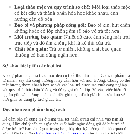
Loại thảo mộc và quy trình sơ chế:
Mỗi loại thảo mộc
có kết cấu và thành phần hóa học khác nhau, ảnh
hưởng đến độ bền.
Bao bì và phương pháp đóng gói:
Bao bì kín, hút chân
không hoặc có lớp chống ẩm sẽ bảo vệ trà tốt hơn.
Môi trường bảo quản:
Nhiệt độ cao, ánh sáng mặt trời
trực tiếp và độ ẩm không khí là kẻ thù của trà.
Chất bảo quản:
Trà tự nhiên, không chất bảo quản
thường có hạn dùng ngắn hơn.
Sự khác biệt giữa các loại trà
Không phải tất cả trà thảo mộc đều có tuổi thọ như nhau. Các sản phẩm trà
tự nhiên, sấy thủ công thường nhạy cảm hơn với môi trường. Chúng có thể
mất hương thơm nhanh hơn so với các loại trà được sản xuất công nghiệp
với quy trình hút chân không và đóng gói nhiều lớp. Vì vậy, việc hiểu rõ
nguồn gốc và phương pháp chế biến giúp bạn đánh giá chính xác hơn về
thời gian sử dụng lý tưởng của trà.
Đọc nhãn sản phẩm đúng cách
Để đảm bảo sử dụng trà ở trạng thái tốt nhất, đừng chỉ nhìn vào hạn sử
dụng. Hãy chú ý đến cả ngày sản xuất hoặc ngày đóng gói để biết trà đã
được lưu trữ bao lâu. Quan trọng hơn, hãy đọc kỹ hướng dẫn bảo quản đi
kèm. Đây là những
kiến thức cơ bản về sản phẩm
giúp bạn duy trì chất