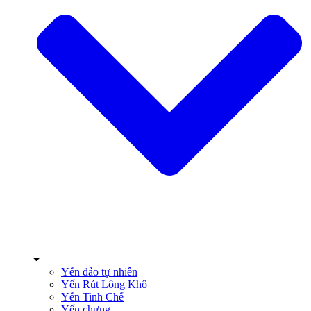
Yến đảo tự nhiên
Yến Rút Lông Khô
Yến Tinh Chế
Yến chưng