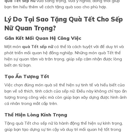
quà Tết sếp nữ
vừa sang trọng, vừa ý nghĩa, đồng thời giúp
bạn tìm hiểu thêm về cách tặng quà sao cho phù hợp.
Lý Do Tại Sao Tặng Quà Tết Cho Sếp
Nữ Quan Trọng?
Gắn Kết Mối Quan Hệ Công Việc
Một món
quà Tết sếp nữ
có thể là cách tuyệt vời để duy trì và
phát triển mối quan hệ đồng nghiệp. Những món quà Tết thể
hiện sự quan tâm và trân trọng, giúp sếp cảm nhận được lòng
biết ơn từ bạn.
Tạo Ấn Tượng Tốt
Việc chọn đúng món quà sẽ thể hiện sự tinh tế và hiểu biết của
bạn về sở thích, tính cách của sếp nữ. Điều này không chỉ tạo ấn
tượng trong công việc mà còn giúp bạn xây dựng được hình ảnh
cá nhân trong mắt cấp trên.
Thể Hiện Lòng Kính Trọng
Tặng quà Tết cho sếp nữ là hành động thể hiện sự kính trọng,
giúp bạn tạo dựng sự tin cậy và duy trì mối quan hệ tốt trong