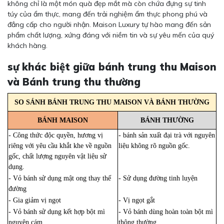
không chỉ là một món quà đẹp mắt mà còn chứa đựng sự tinh
túy của ẩm thực, mang đến trải nghiệm ẩm thực phong phú và
đẳng cấp cho người nhận. Maison Luxury tự hào mang đến sản
phẩm chất lượng, xứng đáng với niềm tin và sự yêu mến của quý
khách hàng.
sự khác biệt giữa bánh trung thu Maison
và Bánh trung thu thường
SO SÁNH BÁNH TRUNG THU MAISON VÀ BÁNH THƯỜNG
BÁNH MAISON
BÁNH THƯỜNG
- Công thức độc quyền, hương vị
- bánh sản xuất đại trà với nguyên
riêng với yêu cầu khắt khe về nguồn
liệu không rõ nguồn gốc.
gốc, chất lượng nguyên vật liệu sử
dụng.
- Vỏ bánh sử dụng mật ong thay thế
- Sử dụng đường tinh luyện
đường
- Gia giảm vị ngọt
- Vị ngọt gắt
- Vỏ bánh sử dụng kết hợp bột mì
- Vỏ bánh dùng hoàn toàn bột mì
nguyên cám
thông thường