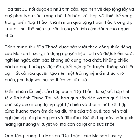
Họa tiết 3D nổi được ép nhũ tinh xảo, tạo nên vẻ đẹp lộng lẫy và
quý phái. Màu sắc trang nhã, hài hòa, kết hợp với thiết kế sang
trọng, biến "Dạ Thảo" thành món quà tặng hoàn hảo trong dịp
Trung Thu, thể hiện sự trân trọng và tình cảm dành cho người
nhận.
Bánh trung thu "Dạ Thảo" được sản xuất theo công thức riêng
của Maison Luxury, sử dụng nguyên liệu sạch và được kiểm soát
nghiêm ngặt, đảm bảo không sử dụng hóa chất. Những chiếc
bánh mang hương vị độc đáo, kết hợp giữa truyền thống và hiện
đại. Tất cả hòa quyện tạo nên một trải nghiệm ẩm thực khó
quên, phù hợp với mọi sở thích và lứa tuổi.
Điểm nhấn đặc biệt của hộp bánh "Dạ Thảo" là sự kết hợp tinh
tế giữa bánh Trung Thu với hoa quả sấy dẻo và trà quế. Hoa
quả sấy dẻo mang lại vị ngọt tự nhiên và thanh mát, kết hợp
cùng hương thơm ấm áp và dịu nhẹ của trà quế, tạo nên trải
nghiệm vị giác phong phú và độc đáo. Sự kết hợp này không chỉ
mang lại hương vị tuyệt vời mà còn có lợi cho sức khỏe.
Quà tặng trung thu Maison "Dạ Thảo" của Maison Luxury