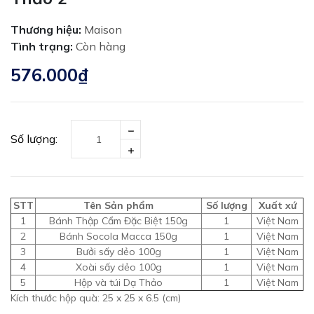
Thương hiệu:
Maison
Tình trạng:
Còn hàng
576.000₫
Số lượng:
STT
Tên Sản phẩm
Số lượng
Xuất xứ
1
Bánh Thập Cẩm Đặc Biệt 150g
1
Việt Nam
2
Bánh Socola Macca 150g
1
Việt Nam
3
Bưởi sấy dẻo 100g
1
Việt Nam
4
Xoài sấy dẻo 100g
1
Việt Nam
5
Hộp và túi Dạ Thảo
1
Việt Nam
Kích thước hộp quà: 25 x 25 x 6.5 (cm)