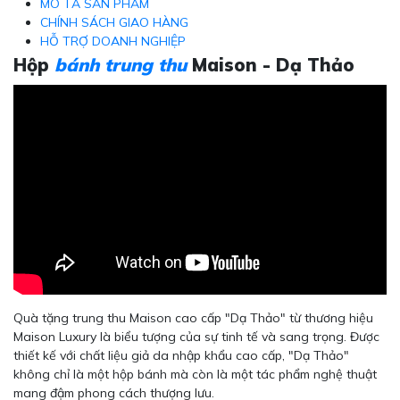
MÔ TẢ SẢN PHẨM
CHÍNH SÁCH GIAO HÀNG
HỖ TRỢ DOANH NGHIỆP
Hộp
bánh trung thu
Maison - Dạ Thảo
Quà tặng trung thu Maison cao cấp "Dạ Thảo" từ thương hiệu
Maison Luxury là biểu tượng của sự tinh tế và sang trọng. Được
thiết kế với chất liệu giả da nhập khẩu cao cấp, "Dạ Thảo"
không chỉ là một hộp bánh mà còn là một tác phẩm nghệ thuật
mang đậm phong cách thượng lưu.