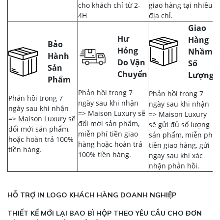
cho khách chỉ từ 2-
giao hàng tại nhiều
4H
địa chỉ.
Giao
Hư
Hàng
Bảo
Hỏng
Nhầm,
Hành
Do Vận
Số
Sản
Chuyển
Lượng
Phẩm
Phản hồi trong 7
Phản hồi trong 7
Phản hồi trong 7
ngày sau khi nhận
ngày sau khi nhận
ngày sau khi nhận
=> Maison Luxury sẽ
=> Maison Luxury
=> Maison Luxury sẽ
đổi mới sản phẩm,
sẽ gửi đủ số lượng
đổi mới sản phẩm,
miễn phí tiền giao
sản phẩm, miễn phí
hoặc hoàn trả 100%
hàng hoặc hoàn trả
tiền giao hàng, gửi
tiền hàng.
100% tiền hàng.
ngay sau khi xác
nhận phản hồi.
HỖ TRỢ IN LOGO KHÁCH HÀNG DOANH NGHIỆP
THIẾT KẾ MỚI LẠI BAO BÌ HỘP THEO YÊU CẦU CHO ĐƠN