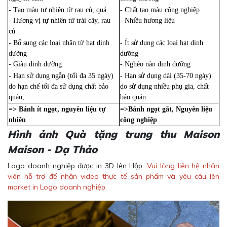
- Tạo màu tự nhiên từ rau củ, quả
- Chất tạo màu công nghiệp
- Hương vị tự nhiên từ trái cây, rau
- Nhiều hương liệu
củ
- Bổ sung các loại nhân từ hạt dinh
- Ít sử dụng các loại hạt dinh
dưỡng
dưỡng
- Giàu dinh dưỡng
- Nghèo nàn dinh dưỡng
- Hạn sử dụng ngắn (tối đa 35 ngày)
- Hạn sử dụng dài (35-70 ngày)
do hạn chế tối đa sử dụng chất bảo
do sử dụng nhiều phụ gia, chất
quản,
bảo quản
=> Bánh ít ngọt, nguyên liệu tự
=>Bánh ngọt gắt, Nguyên liệu
nhiên
công nghiệp
Hình ảnh Quà tặng trung thu Maison
Maison - Dạ Thảo
Logo doanh nghiệp được in 3D lên Hộp.
Vui lòng liên hệ nhân
viên hỗ trợ để nhận video thực tế sản phẩm và yêu cầu lên
market in Logo doanh nghiệp.