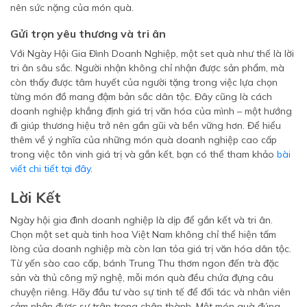
nên sức nặng của món quà.
Gửi trọn yêu thương và tri ân
Với Ngày Hội Gia Đình Doanh Nghiệp, một set quà như thế là lời
tri ân sâu sắc. Người nhận không chỉ nhận được sản phẩm, mà
còn thấy được tâm huyết của người tặng trong việc lựa chọn
từng món đồ mang đậm bản sắc dân tộc. Đây cũng là cách
doanh nghiệp khẳng định giá trị văn hóa của mình – một hướng
đi giúp thương hiệu trở nên gần gũi và bền vững hơn. Để hiểu
thêm về ý nghĩa của những món quà doanh nghiệp cao cấp
trong việc tôn vinh giá trị và gắn kết, bạn có thể tham khảo
bài
viết chi tiết tại đây
.
Lời Kết
Ngày hội gia đình doanh nghiệp là dịp để gắn kết và tri ân.
Chọn một set quà tinh hoa Việt Nam không chỉ thể hiện tấm
lòng của doanh nghiệp mà còn lan tỏa giá trị văn hóa dân tộc.
Từ yến sào cao cấp, bánh Trung Thu thơm ngon đến trà đặc
sản và thủ công mỹ nghệ, mỗi món quà đều chứa đựng câu
chuyện riêng. Hãy đầu tư vào sự tinh tế để đối tác và nhân viên
cảm nhận được sự trân trọng chân thành. Một món quà đúng