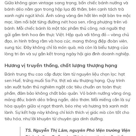
Giữa không gian vintage sang trọng, bốn chiếc bánh nướng và
bánh dẻo nằm gọn trong hộp lụa đỏ thắm, bên cạnh tách trà
xanh nghi ngút khói. Ánh sáng vàng ấm hắt lên mặt bàn tre mộc
mạc, làm nổi bật từng đường nét hoa sen, rồng phượng trên vỏ
bánh. Mỗi chiếc bánh là một tác phẩm thủ công, nơi người thợ
gửi gắm tinh hoa ẩm thực Việt. Hộp quà với tông đỏ – vàng chủ
đạo, in hình trăng rằm và hoa cúc, mang thông điệp đoàn viên,
sung túc. Đây không chỉ là món quà, mà còn là biểu tượng của
lòng tri ân và sự gắn kết trong ngày hội gia đình doanh nghiệp.
Hương vị truyền thống, chất lượng thượng hạng
Bánh trung thu cao cấp được làm từ nguyên liệu chọn lọc: hạt
sen Huế, trứng muối Sa Pa, thịt xá xíu thượng hạng. Quy trình
sản xuất tuân thủ nghiêm ngặt các tiêu chuẩn an toàn thực
phẩm, đảm bảo không chất bảo quản. Vỏ bánh nướng vàng óng,
mỏng đều; bánh dẻo trắng ngần, dẻo thơm. Mỗi miếng cắn là sự
hòa quyện giữa vị ngọt thanh, béo nhẹ và hương trà xanh mát
lành. Sự kết hợp này không chỉ kích thích vị giác mà còn tốt cho
tiêu hóa, như lời khuyên từ chuyên gia dinh dưỡng.
TS. Nguyễn Thị Lâm, nguyên Phó Viện trưởng Viện