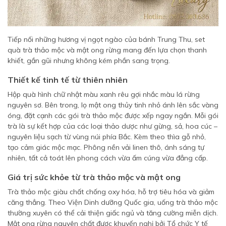
Tiếp nối những hương vị ngọt ngào của bánh Trung Thu, set
quà trà thảo mộc và mật ong rừng mang đến lựa chọn thanh
khiết, gần gũi nhưng không kém phần sang trọng.
Thiết kế tinh tế từ thiên nhiên
Hộp quà hình chữ nhật màu xanh rêu gợi nhắc màu lá rừng
nguyên sơ. Bên trong, lọ mật ong thủy tinh nhỏ ánh lên sắc vàng
óng, đặt cạnh các gói trà thảo mộc được xếp ngay ngắn. Mỗi gói
trà là sự kết hợp của các loại thảo dược như gừng, sả, hoa cúc –
nguyên liệu sạch từ vùng núi phía Bắc. Kèm theo thìa gỗ nhỏ,
tạo cảm giác mộc mạc. Phông nền vải linen thô, ánh sáng tự
nhiên, tất cả toát lên phong cách vừa ấm cúng vừa đẳng cấp.
Giá trị sức khỏe từ trà thảo mộc và mật ong
Trà thảo mộc giàu chất chống oxy hóa, hỗ trợ tiêu hóa và giảm
căng thẳng. Theo Viện Dinh dưỡng Quốc gia, uống trà thảo mộc
thường xuyên có thể cải thiện giấc ngủ và tăng cường miễn dịch.
Mật ong rừng nguyên chất được khuyến nghị bởi Tổ chức Y tế