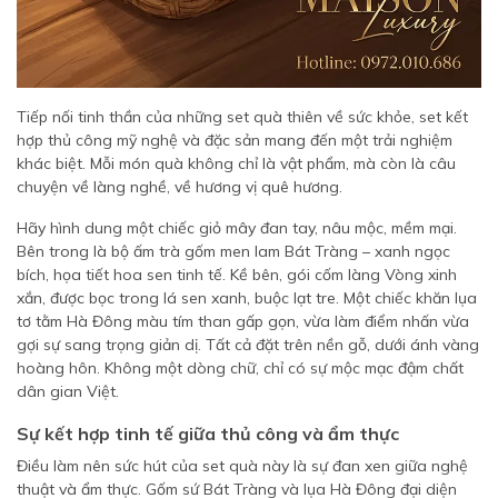
Tiếp nối tinh thần của những set quà thiên về sức khỏe, set kết
hợp thủ công mỹ nghệ và đặc sản mang đến một trải nghiệm
khác biệt. Mỗi món quà không chỉ là vật phẩm, mà còn là câu
chuyện về làng nghề, về hương vị quê hương.
Hãy hình dung một chiếc giỏ mây đan tay, nâu mộc, mềm mại.
Bên trong là bộ ấm trà gốm men lam Bát Tràng – xanh ngọc
bích, họa tiết hoa sen tinh tế. Kề bên, gói cốm làng Vòng xinh
xắn, được bọc trong lá sen xanh, buộc lạt tre. Một chiếc khăn lụa
tơ tằm Hà Đông màu tím than gấp gọn, vừa làm điểm nhấn vừa
gợi sự sang trọng giản dị. Tất cả đặt trên nền gỗ, dưới ánh vàng
hoàng hôn. Không một dòng chữ, chỉ có sự mộc mạc đậm chất
dân gian Việt.
Sự kết hợp tinh tế giữa thủ công và ẩm thực
Điều làm nên sức hút của set quà này là sự đan xen giữa nghệ
thuật và ẩm thực. Gốm sứ Bát Tràng và lụa Hà Đông đại diện