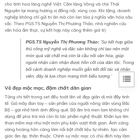
cho tinh hoa làng nghề Việt. Cốm làng Vòng và chè Thái
Nguyên lại mang hương vị đồng nội, vùng cao. Khi tặng, doanh
nghiệp không chỉ gửi tri ân mà còn lan tỏa ý nghĩa văn hóa sâu
sắc. Theo PGS.TS Nguyễn Thị Phương Thảo, nhà nghiên cứu
văn hóa ẩm thực, sự kết hợp này càng thêm giá trị:
PGS.TS Nguyễn Thị Phương Thảo:
'Sự kết hợp giữa
thủ công mỹ nghệ và đặc sản không chỉ tạo nên một
món quà vật chất mà còn là cầu nối văn hóa, giúp
người nhận cảm nhận được hồn cốt của dân tộc. Trong
bối cảnh doanh nghiệp muốn gắn kết đối tác và nhân
viên, đây là lựa chọn mang tính biểu tượng.'
Vẻ đẹp mộc mạc, đậm chất dân gian
Từng chi tiết trong set đều toát lên vẻ đẹp giản dị mà đầy tinh
tế. Giỏ mây đan tay – sản phẩm của người nông dân vùng Bắc
Bộ – gợi nhớ hình ảnh đồng quê. Bộ ấm trà men lam không chỉ
dùng để pha trà mà còn là tác phẩm nghệ thuật. Khăn lụa tím
than mềm mại như một món phụ kiện vượt thời gian. Ánh sáng
vàng hoàng hôn càng làm nổi bật chất liệu tự nhiên, tạo cảm
giác ấm áp, thân thuộc. Chính sự mộc mạc có chủ đích này làm