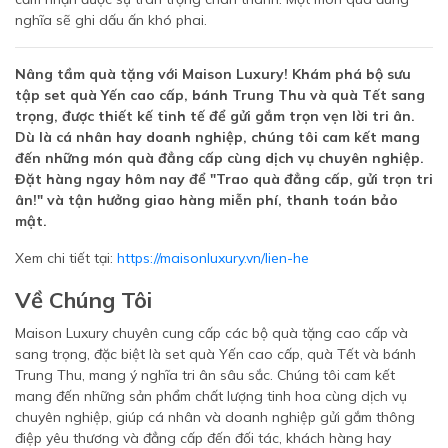
nghĩa sẽ ghi dấu ấn khó phai.
Nâng tầm quà tặng với Maison Luxury! Khám phá bộ sưu
tập set quà Yến cao cấp, bánh Trung Thu và quà Tết sang
trọng, được thiết kế tinh tế để gửi gắm trọn vẹn lời tri ân.
Dù là cá nhân hay doanh nghiệp, chúng tôi cam kết mang
đến những món quà đẳng cấp cùng dịch vụ chuyên nghiệp.
Đặt hàng ngay hôm nay để "Trao quà đẳng cấp, gửi trọn tri
ân!" và tận hưởng giao hàng miễn phí, thanh toán bảo
mật.
Xem chi tiết tại:
https://maisonluxury.vn/lien-he
Về Chúng Tôi
Maison Luxury chuyên cung cấp các bộ quà tặng cao cấp và
sang trọng, đặc biệt là set quà Yến cao cấp, quà Tết và bánh
Trung Thu, mang ý nghĩa tri ân sâu sắc. Chúng tôi cam kết
mang đến những sản phẩm chất lượng tinh hoa cùng dịch vụ
chuyên nghiệp, giúp cá nhân và doanh nghiệp gửi gắm thông
điệp yêu thương và đẳng cấp đến đối tác, khách hàng hay