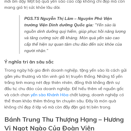
mới ốm dậy. Một bộ quà yến sào cao cấp không chỉ đẹp mà còn
mang giá trị sức khỏe lâu dài.
PGS.TS Nguyễn Thị Lâm – Nguyên Phó Viện
trưởng Viện Dinh dưỡng Quốc gia:
"Yến sào là
nguồn dinh dưỡng quý hiếm, giúp phục hồi năng lượng
và tăng cường sức đề kháng. Món quà yến sào cao
cấp thể hiện sự quan tâm chu đáo đến sức khỏe của
người nhận."
Ý nghĩa tri ân sâu sắc
Trong ngày hội gia đình doanh nghiệp, tặng yến sào là cách gửi
gắm yêu thương và tôn vinh giá trị truyền thống. Những tổ yến
trắng tinh mang nét đẹp thiên nhiên, đồng thời khẳng định sự
đầu tư, chu đáo của doanh nghiệp. Để hiểu thêm về nguồn gốc
và cách chọn
yến sào Khánh Hòa
chất lượng, doanh nghiệp có
thể tham khảo thêm thông tin chuyên sâu. Đây là món quà
không chỉ đẹp ở lớp vỏ mà còn đầy đặn giá trị bên trong.
Bánh Trung Thu Thượng Hạng – Hương
Vị Ngọt Ngào Của Đoàn Viên