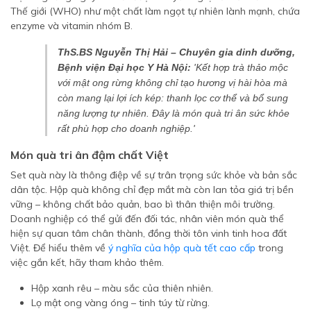
Thế giới (WHO) như một chất làm ngọt tự nhiên lành mạnh, chứa
enzyme và vitamin nhóm B.
ThS.BS Nguyễn Thị Hải – Chuyên gia dinh dưỡng,
Bệnh viện Đại học Y Hà Nội:
'Kết hợp trà thảo mộc
với mật ong rừng không chỉ tạo hương vị hài hòa mà
còn mang lại lợi ích kép: thanh lọc cơ thể và bổ sung
năng lượng tự nhiên. Đây là món quà tri ân sức khỏe
rất phù hợp cho doanh nghiệp.'
Món quà tri ân đậm chất Việt
Set quà này là thông điệp về sự trân trọng sức khỏe và bản sắc
dân tộc. Hộp quà không chỉ đẹp mắt mà còn lan tỏa giá trị bền
vững – không chất bảo quản, bao bì thân thiện môi trường.
Doanh nghiệp có thể gửi đến đối tác, nhân viên món quà thể
hiện sự quan tâm chân thành, đồng thời tôn vinh tinh hoa đất
Việt. Để hiểu thêm về
ý nghĩa của hộp quà tết cao cấp
trong
việc gắn kết, hãy tham khảo thêm.
Hộp xanh rêu – màu sắc của thiên nhiên.
Lọ mật ong vàng óng – tinh túy từ rừng.