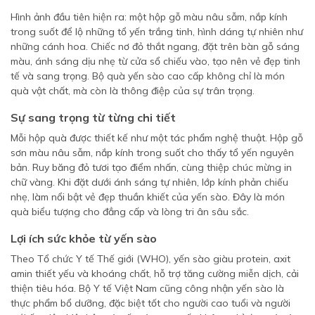
Hình ảnh đầu tiên hiện ra: một hộp gỗ màu nâu sẫm, nắp kính
trong suốt để lộ những tổ yến trắng tinh, hình dáng tự nhiên như
những cánh hoa. Chiếc nơ đỏ thắt ngang, đặt trên bàn gỗ sáng
màu, ánh sáng dịu nhẹ từ cửa sổ chiếu vào, tạo nên vẻ đẹp tinh
tế và sang trọng. Bộ quà yến sào cao cấp không chỉ là món
quà vật chất, mà còn là thông điệp của sự trân trọng.
Sự sang trọng từ từng chi tiết
Mỗi hộp quà được thiết kế như một tác phẩm nghệ thuật. Hộp gỗ
sơn màu nâu sẫm, nắp kính trong suốt cho thấy tổ yến nguyên
bản. Ruy băng đỏ tươi tạo điểm nhấn, cùng thiệp chúc mừng in
chữ vàng. Khi đặt dưới ánh sáng tự nhiên, lớp kính phản chiếu
nhẹ, làm nổi bật vẻ đẹp thuần khiết của yến sào. Đây là món
quà biểu tượng cho đẳng cấp và lòng tri ân sâu sắc.
Lợi ích sức khỏe từ yến sào
Theo Tổ chức Y tế Thế giới (WHO), yến sào giàu protein, axit
amin thiết yếu và khoáng chất, hỗ trợ tăng cường miễn dịch, cải
thiện tiêu hóa. Bộ Y tế Việt Nam cũng công nhận yến sào là
thực phẩm bổ dưỡng, đặc biệt tốt cho người cao tuổi và người