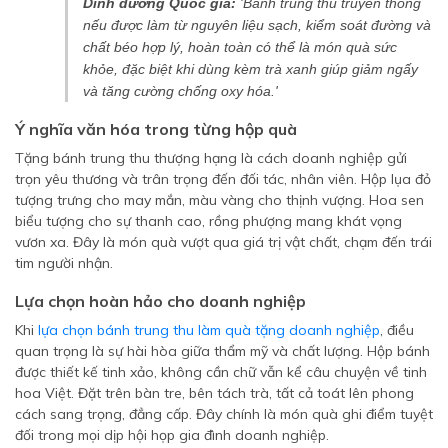
Dinh dưỡng Quốc gia:
'Bánh trung thu truyền thống
nếu được làm từ nguyên liệu sạch, kiểm soát đường và
chất béo hợp lý, hoàn toàn có thể là món quà sức
khỏe, đặc biệt khi dùng kèm trà xanh giúp giảm ngấy
và tăng cường chống oxy hóa.'
Ý nghĩa văn hóa trong từng hộp quà
Tặng bánh trung thu thượng hạng là cách doanh nghiệp gửi
trọn yêu thương và trân trọng đến đối tác, nhân viên. Hộp lụa đỏ
tượng trưng cho may mắn, màu vàng cho thịnh vượng. Hoa sen
biểu tượng cho sự thanh cao, rồng phượng mang khát vọng
vươn xa. Đây là món quà vượt qua giá trị vật chất, chạm đến trái
tim người nhận.
Lựa chọn hoàn hảo cho doanh nghiệp
Khi
lựa chọn bánh trung thu làm quà tặng doanh nghiệp
, điều
quan trọng là sự hài hòa giữa thẩm mỹ và chất lượng. Hộp bánh
được thiết kế tinh xảo, không cần chữ vẫn kể câu chuyện về tinh
hoa Việt. Đặt trên bàn tre, bên tách trà, tất cả toát lên phong
cách sang trọng, đẳng cấp. Đây chính là món quà ghi điểm tuyệt
đối trong mọi dịp hội họp gia đình doanh nghiệp.