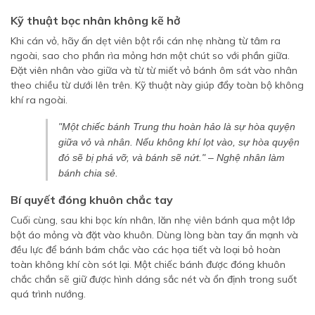
Kỹ thuật bọc nhân không kẽ hở
Khi cán vỏ, hãy ấn dẹt viên bột rồi cán nhẹ nhàng từ tâm ra
ngoài, sao cho phần rìa mỏng hơn một chút so với phần giữa.
Đặt viên nhân vào giữa và từ từ miết vỏ bánh ôm sát vào nhân
theo chiều từ dưới lên trên. Kỹ thuật này giúp đẩy toàn bộ không
khí ra ngoài.
"Một chiếc bánh Trung thu hoàn hảo là sự hòa quyện
giữa vỏ và nhân. Nếu không khí lọt vào, sự hòa quyện
đó sẽ bị phá vỡ, và bánh sẽ nứt." – Nghệ nhân làm
bánh chia sẻ.
Bí quyết đóng khuôn chắc tay
Cuối cùng, sau khi bọc kín nhân, lăn nhẹ viên bánh qua một lớp
bột áo mỏng và đặt vào khuôn. Dùng lòng bàn tay ấn mạnh và
đều lực để bánh bám chắc vào các họa tiết và loại bỏ hoàn
toàn không khí còn sót lại. Một chiếc bánh được đóng khuôn
chắc chắn sẽ giữ được hình dáng sắc nét và ổn định trong suốt
quá trình nướng.