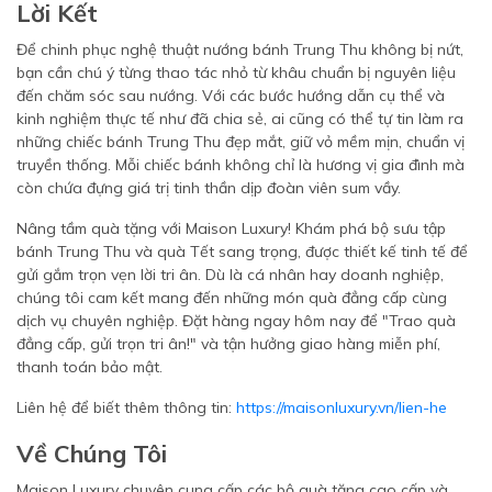
Lời Kết
Để chinh phục nghệ thuật nướng bánh Trung Thu không bị nứt,
bạn cần chú ý từng thao tác nhỏ từ khâu chuẩn bị nguyên liệu
đến chăm sóc sau nướng. Với các bước hướng dẫn cụ thể và
kinh nghiệm thực tế như đã chia sẻ, ai cũng có thể tự tin làm ra
những chiếc bánh Trung Thu đẹp mắt, giữ vỏ mềm mịn, chuẩn vị
truyền thống. Mỗi chiếc bánh không chỉ là hương vị gia đình mà
còn chứa đựng giá trị tinh thần dịp đoàn viên sum vầy.
Nâng tầm quà tặng với Maison Luxury! Khám phá bộ sưu tập
bánh Trung Thu và quà Tết sang trọng, được thiết kế tinh tế để
gửi gắm trọn vẹn lời tri ân. Dù là cá nhân hay doanh nghiệp,
chúng tôi cam kết mang đến những món quà đẳng cấp cùng
dịch vụ chuyên nghiệp. Đặt hàng ngay hôm nay để "Trao quà
đẳng cấp, gửi trọn tri ân!" và tận hưởng giao hàng miễn phí,
thanh toán bảo mật.
Liên hệ để biết thêm thông tin:
https://maisonluxury.vn/lien-he
Về Chúng Tôi
Maison Luxury chuyên cung cấp các bộ quà tặng cao cấp và