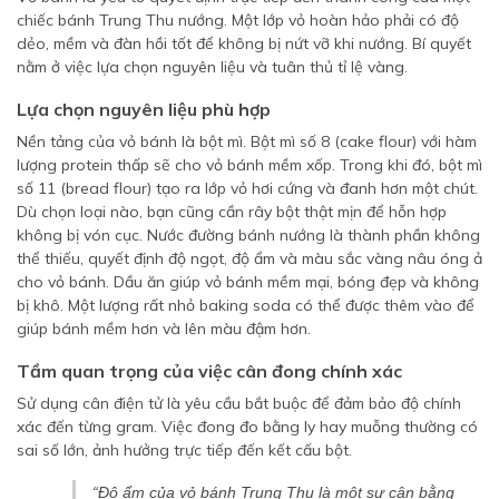
chiếc bánh Trung Thu nướng. Một lớp vỏ hoàn hảo phải có độ
dẻo, mềm và đàn hồi tốt để không bị nứt vỡ khi nướng. Bí quyết
nằm ở việc lựa chọn nguyên liệu và tuân thủ tỉ lệ vàng.
Lựa chọn nguyên liệu phù hợp
Nền tảng của vỏ bánh là bột mì. Bột mì số 8 (cake flour) với hàm
lượng protein thấp sẽ cho vỏ bánh mềm xốp. Trong khi đó, bột mì
số 11 (bread flour) tạo ra lớp vỏ hơi cứng và đanh hơn một chút.
Dù chọn loại nào, bạn cũng cần rây bột thật mịn để hỗn hợp
không bị vón cục. Nước đường bánh nướng là thành phần không
thể thiếu, quyết định độ ngọt, độ ẩm và màu sắc vàng nâu óng ả
cho vỏ bánh. Dầu ăn giúp vỏ bánh mềm mại, bóng đẹp và không
bị khô. Một lượng rất nhỏ baking soda có thể được thêm vào để
giúp bánh mềm hơn và lên màu đậm hơn.
Tầm quan trọng của việc cân đong chính xác
Sử dụng cân điện tử là yêu cầu bắt buộc để đảm bảo độ chính
xác đến từng gram. Việc đong đo bằng ly hay muỗng thường có
sai số lớn, ảnh hưởng trực tiếp đến kết cấu bột.
“Độ ẩm của vỏ bánh Trung Thu là một sự cân bằng