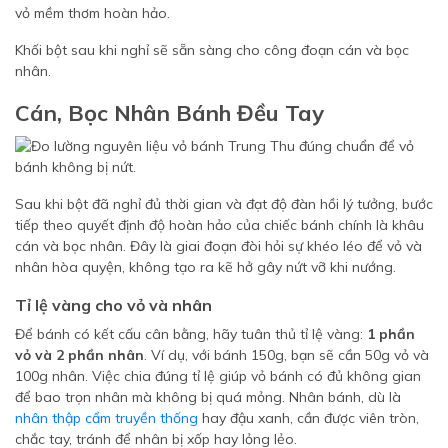
vỏ mềm thơm hoàn hảo.
Khối bột sau khi nghỉ sẽ sẵn sàng cho công đoạn cán và bọc
nhân.
Cán, Bọc Nhân Bánh Đều Tay
Sau khi bột đã nghỉ đủ thời gian và đạt độ đàn hồi lý tưởng, bước
tiếp theo quyết định độ hoàn hảo của chiếc bánh chính là khâu
cán và bọc nhân. Đây là giai đoạn đòi hỏi sự khéo léo để vỏ và
nhân hòa quyện, không tạo ra kẽ hở gây nứt vỡ khi nướng.
Tỉ lệ vàng cho vỏ và nhân
Để bánh có kết cấu cân bằng, hãy tuân thủ tỉ lệ vàng:
1 phần
vỏ và 2 phần nhân
. Ví dụ, với bánh 150g, bạn sẽ cần 50g vỏ và
100g nhân. Việc chia đúng tỉ lệ giúp vỏ bánh có đủ không gian
để bao trọn nhân mà không bị quá mỏng. Nhân bánh, dù là
nhân thập cẩm truyền thống
hay đậu xanh, cần được viên tròn,
chắc tay, tránh để nhân bị xốp hay lỏng lẻo.