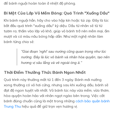
để bánh nguội hoàn toàn ở nhiệt độ phòng.
Bí Mật Của Lớp Vỏ Mềm Bóng: Quá Trình "Xuống Dầu"
Khi bánh nguội hẳn, hãy cho vào hộp kín hoặc túi zip. Đây là lúc
bắt đầu quá trình "xuống dầu" kỳ diệu. Dầu từ nhân sẽ từ từ
tươm ra, thấm vào lớp vỏ khô, giúp vỏ bánh trở nên mềm mại, ẩm
mượt và có màu nâu bóng hấp dẫn. Như một nghệ nhân làm
bánh từng chia sẻ:
"Giai đoạn 'nghỉ' sau nướng cũng quan trọng như lúc
nướng. Đây là lúc vỏ bánh và nhân hòa quyện, tạo nên
hương vị sâu lắng và vẻ ngoài óng ả."
Thời Điểm Thưởng Thức Bánh Ngon Nhất
Quá trình này thường mất từ 1 đến 3 ngày. Bánh mới nướng
xong thường có vỏ hơi cứng, nhưng sau khi xuống dầu, bánh sẽ
đạt độ ngon tuyệt vời nhất. Vỏ bánh lúc này vừa mềm, vừa thơm,
hòa quyện hoàn hảo với nhân ngọt ngào bên trong. Việc cất
bánh đúng chuẩn cũng là một trong những
cách bảo quản bánh
Trung Thu
hiệu quả để giữ trọn vẹn hương vị.