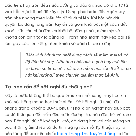
Đầu tiên, hãy trộn đều nước đường và dầu ăn, sau đó cho từ từ
vào hỗn hợp bột mì đã rây mịn. Dùng phới hoặc đầu ngón tay
trộn nhẹ nhàng theo kiểu "fold" từ dưới lên. Khi bột bắt đầu
quyện lại, dùng lòng bàn tay ấn và gom khối bột một cách dứt
khoát. Chỉ cần nhồi đến khi khối bột đồng nhất, mềm mịn và
không còn dính tay là dừng lại. Tránh nhồi mạnh hay kéo dài sẽ
làm gãy các liên kết gluten, khiến vỏ bánh bị chai cứng.
"Một khối bột được nhồi đúng cách sẽ mềm mại và có
độ đàn hồi nhẹ. Nếu bạn nhồi quá mạnh hay quá lâu,
vỏ bánh sẽ bị 'chai', mất đi sự mềm mại cần thiết và dễ
nứt khi nướng," theo chuyên gia ẩm thực Lê Anh.
Tại sao cần để bột nghỉ đủ thời gian?
Đây là bước không thể bỏ qua. Sau khi nhồi xong, hãy bọc kín
khối bột bằng màng bọc thực phẩm. Để bột nghỉ ở nhiệt độ
phòng trong khoảng 30-40 phút. "Thời gian vàng" này giúp bột
có đủ thời gian để thấm đều nước đường, trở nên đàn hồi và dẻo
hơn. Bột nghỉ đủ sẽ không bị khô, dễ dàng hơn khi cán mỏng và
bọc nhân, giảm thiểu tối đa tình trạng rách vỏ. Kỹ thuật này là
nền tảng để tạo nên chiếc
bánh Trung Thu truyền thống
có lớp