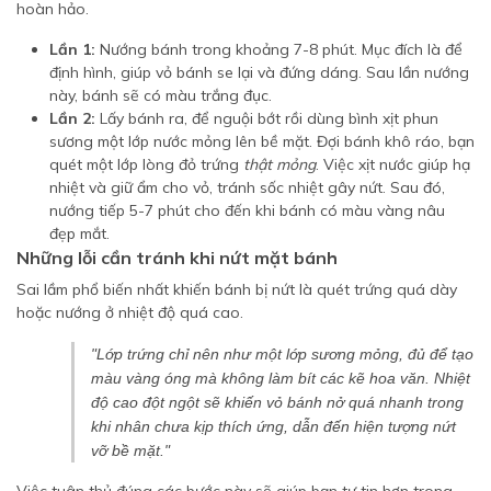
hoàn hảo.
Lần 1:
Nướng bánh trong khoảng 7-8 phút. Mục đích là để
định hình, giúp vỏ bánh se lại và đứng dáng. Sau lần nướng
này, bánh sẽ có màu trắng đục.
Lần 2:
Lấy bánh ra, để nguội bớt rồi dùng bình xịt phun
sương một lớp nước mỏng lên bề mặt. Đợi bánh khô ráo, bạn
quét một lớp lòng đỏ trứng
thật mỏng
. Việc xịt nước giúp hạ
nhiệt và giữ ẩm cho vỏ, tránh sốc nhiệt gây nứt. Sau đó,
nướng tiếp 5-7 phút cho đến khi bánh có màu vàng nâu
đẹp mắt.
Những lỗi cần tránh khi nứt mặt bánh
Sai lầm phổ biến nhất khiến bánh bị nứt là quét trứng quá dày
hoặc nướng ở nhiệt độ quá cao.
"Lớp trứng chỉ nên như một lớp sương mỏng, đủ để tạo
màu vàng óng mà không làm bít các kẽ hoa văn. Nhiệt
độ cao đột ngột sẽ khiến vỏ bánh nở quá nhanh trong
khi nhân chưa kịp thích ứng, dẫn đến hiện tượng nứt
vỡ bề mặt."