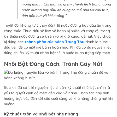
mong manh. Chỉ một vài gram chênh lệch trong lượng
nước đường hay dầu ăn cũng có thể phá vỡ cấu trúc,
dẫn đến nứt vỡ khi nướng.”
Tuyệt đối không tự ý thay đổi tỉ lệ nước đường hay dầu ăn trong
công thức. Thừa dầu sẽ làm vỏ bánh bị nhão và chảy xệ, trong
khi thiếu nước đường sẽ khiến vỏ bị khô cứng, dễ nứt. Việc chuẩn
bị đúng các
thành phần của bánh Trung Thu
chính là bước
đầu tiên để có một mẻ bánh hoàn hảo. Khi đã có đủ nguyên liệu
đúng chuẩn, kỹ thuật nhào bột sẽ là bước quan trọng tiếp theo.
Nhồi Bột Đúng Cách, Tránh Gây Nứt
Sau khi đã có tỉ lệ nguyên liệu chuẩn, kỹ thuật nhồi bột chính là
yếu tố quyết định độ mềm dẻo của vỏ bánh. Thao tác này ảnh
hưởng trực tiếp đến kết cấu cuối cùng và khả năng chống nứt khi
nướng.
Kỹ thuật trộn và nhồi bột nhẹ nhàng