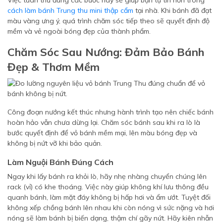
Việc tuân thủ đúng các bước này sẽ giúp bạn tự tin hơn trong
cách làm bánh Trung thu mini thập cẩm
tại nhà. Khi bánh đã đạt
màu vàng ưng ý, quá trình chăm sóc tiếp theo sẽ quyết định độ
mềm và vẻ ngoài bóng đẹp của thành phẩm.
Chăm Sóc Sau Nướng: Đảm Bảo Bánh
Đẹp & Thơm Mềm
Công đoạn nướng kết thúc nhưng hành trình tạo nên chiếc bánh
hoàn hảo vẫn chưa dừng lại. Chăm sóc bánh sau khi ra lò là
bước quyết định để vỏ bánh mềm mại, lên màu bóng đẹp và
không bị nứt vỡ khi bảo quản.
Làm Nguội Bánh Đúng Cách
Ngay khi lấy bánh ra khỏi lò, hãy nhẹ nhàng chuyển chúng lên
rack (vỉ) có khe thoáng. Việc này giúp không khí lưu thông đều
quanh bánh, làm mặt đáy không bị hấp hơi và ẩm ướt. Tuyệt đối
không xếp chồng bánh lên nhau khi còn nóng vì sức nặng và hơi
nóng sẽ làm bánh bị biến dạng, thậm chí gãy nứt. Hãy kiên nhẫn